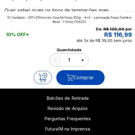
Quer saber quais os tipos de laminações mais
10 Cardápio - 297x210mm em Couché Fosco 250g - 4x4 - Laminação Fosca Frente e
aplicados nos impressos da gráfica FuturaIM? Então,
Verso - 1 Vinco
(10620)
continue a leitura que vamos revelar para você!
De:
R$ 130,00
por
R$ 116,99
10% OFF*
até 3x de R$ 39,00 sem juros
Ver todos os posts
Quantidade
−
+
Comprar
Balcões de Retirada
Revisão de Arquivo
Perguntas Frequentes
FuturaIM na Imprensa