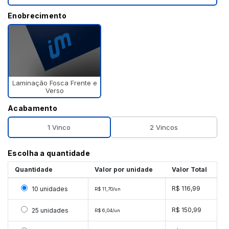
Enobrecimento
Laminação Fosca Frente e
Verso
Acabamento
1 Vinco
2 Vincos
Escolha a quantidade
Quantidade
Valor por unidade
Valor Total
Selecionar 10 unidades
R$ 116,99
10 unidades
R$ 11,70/un
Selecionar 25 unidades
R$ 150,99
25 unidades
R$ 6,04/un