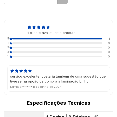
5,0
1
cliente avaliou este produto
de 5
5
1
4
0
3
0
2
0
1
0
serviço excelente, gostaria também de uma sugestão que
tivesse na opção de compra a laminação brilho
Edmilso********
11 de junho de 2024
Especificações Técnicas