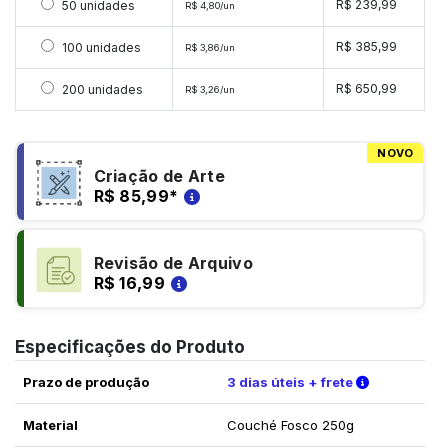
Selecionar 50 unidades
R$ 239,99
50 unidades
R$ 4,80/un
Selecionar 100 unidades
R$ 385,99
100 unidades
R$ 3,86/un
Selecionar 200 unidades
R$ 650,99
200 unidades
R$ 3,26/un
NOVO
Criação de Arte
R$ 85,99
*
Revisão de Arquivo
R$ 16,99
Especificações do Produto
Verifique a
Prazo de produção
3 dias úteis + frete
Material
Couché Fosco 250g