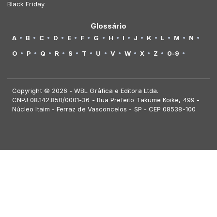
Black Friday
Glossário
A
B
C
D
E
F
G
H
I
J
K
L
M
N
O
P
Q
R
S
T
U
V
W
X
Z
0-9
Copyright © 2026 - WBL Gráfica e Editora Ltda.
CNPJ 08.142.850/0001-36 - Rua Prefeito Takume Koike, 499 -
Núcleo Itaim - Ferraz de Vasconcelos - SP - CEP 08538-100