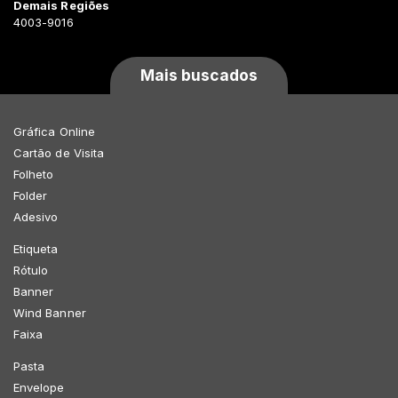
Demais Regiões
4003-9016
Mais buscados
Gráfica Online
Cartão de Visita
Folheto
Folder
Adesivo
Etiqueta
Rótulo
Banner
Wind Banner
Faixa
Pasta
Envelope