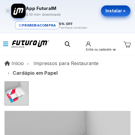
App FuturaIM
Instalar
10 mil+ downloads
5% OFF
PRIMEIRACOMPRA
*verifique condições
Entre
ou cadastre-se
Início
Início
Impressos para Restaurante
Cardápio em Papel