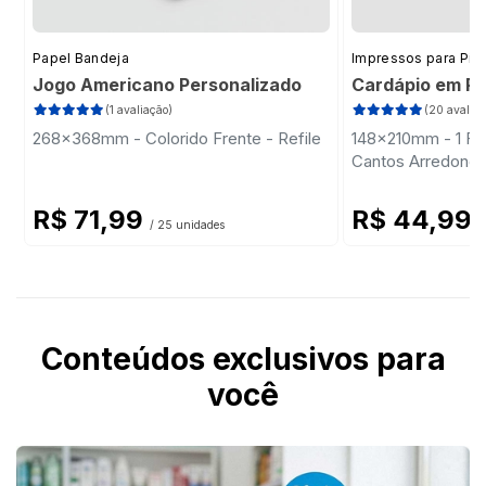
Papel Bandeja
Impressos para Pizz
Jogo Americano Personalizado
Cardápio em Pl
(1 avaliação)
(20 avaliaç
268x368mm - Colorido Frente - Refile
148x210mm - 1 Fol
Cantos Arredond
R$ 71,99
R$ 44,99
/ 25 unidades
/
Conteúdos exclusivos para
você