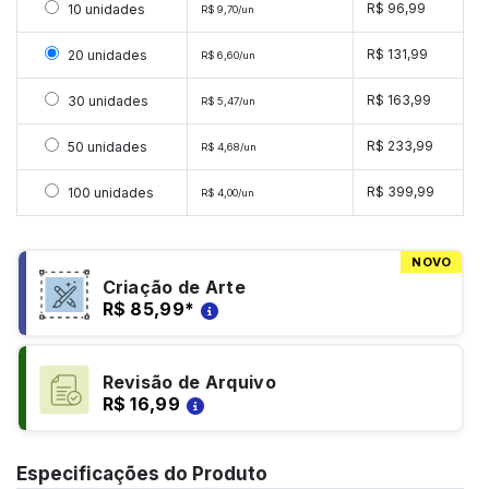
Selecionar 10 unidades
R$ 96,99
10 unidades
R$ 9,70/un
Selecionar 20 unidades
R$ 131,99
20 unidades
R$ 6,60/un
Selecionar 30 unidades
R$ 163,99
30 unidades
R$ 5,47/un
Selecionar 50 unidades
R$ 233,99
50 unidades
R$ 4,68/un
Selecionar 100 unidades
R$ 399,99
100 unidades
R$ 4,00/un
NOVO
Criação de Arte
R$ 85,99
*
Revisão de Arquivo
R$ 16,99
Especificações do Produto