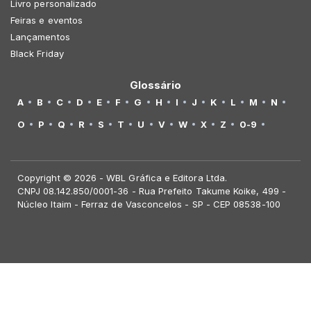
Livro personalizado
Feiras e eventos
Lançamentos
Black Friday
Glossário
A
B
C
D
E
F
G
H
I
J
K
L
M
N
O
P
Q
R
S
T
U
V
W
X
Z
0-9
Copyright © 2026 - WBL Gráfica e Editora Ltda.
CNPJ 08.142.850/0001-36 - Rua Prefeito Takume Koike, 499 -
Núcleo Itaim - Ferraz de Vasconcelos - SP - CEP 08538-100