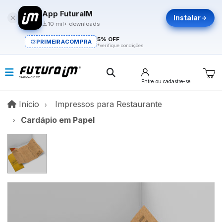
App FuturaIM
Instalar
10 mil+ downloads
5% OFF
PRIMEIRACOMPRA
*verifique condições
Entre
ou cadastre-se
Início
Início
Impressos para Restaurante
Cardápio em Papel