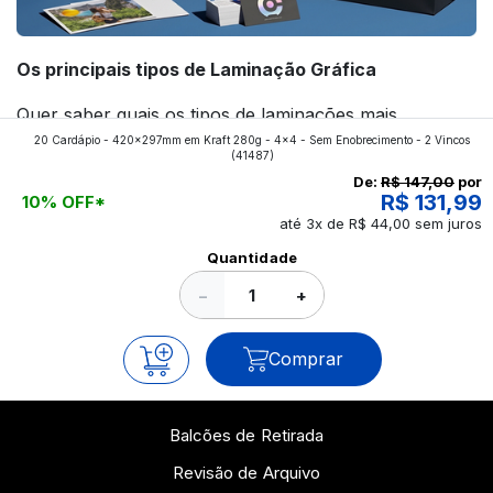
Os principais tipos de Laminação Gráfica
Quer saber quais os tipos de laminações mais
20 Cardápio - 420x297mm em Kraft 280g - 4x4 - Sem Enobrecimento - 2 Vincos
aplicados nos impressos da gráfica FuturaIM? Então,
(41487)
continue a leitura que vamos revelar para você!
De:
R$ 147,00
por
R$ 131,99
10% OFF*
até 3x de R$ 44,00 sem juros
Ver todos os posts
Quantidade
−
+
Comprar
Balcões de Retirada
Revisão de Arquivo