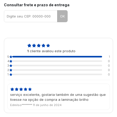
Consultar frete e prazo de entrega
OK
5,0
1
cliente avaliou este produto
de 5
5
1
4
0
3
0
2
0
1
0
serviço excelente, gostaria também de uma sugestão que
tivesse na opção de compra a laminação brilho
Edmilso********
11 de junho de 2024