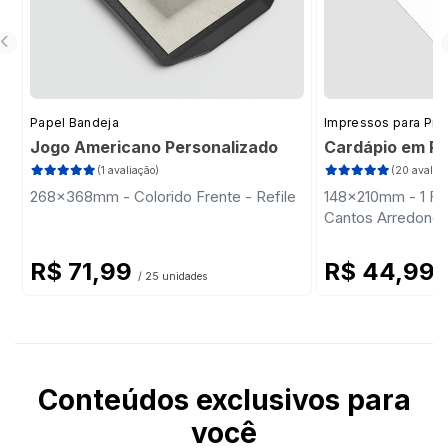
Papel Bandeja
Impressos para Pizz
Jogo Americano Personalizado
Cardápio em Pl
(1 avaliação)
(20 avaliaç
268x368mm - Colorido Frente - Refile
148x210mm - 1 Fol
Cantos Arredond
R$ 71,99
R$ 44,99
/ 25 unidades
/
Conteúdos exclusivos para
você