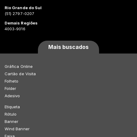
Rio Grande do Sul
(51) 2797-0207
Demais Regiões
4003-9016
Mais buscados
Gráfica Online
Cartão de Visita
Folheto
Folder
Adesivo
Etiqueta
Rótulo
Banner
Wind Banner
Faixa