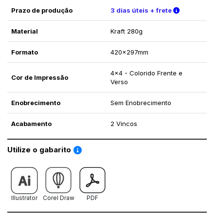
Verifique a
Prazo de produção
3 dias úteis + frete
Material
Kraft 280g
Formato
420x297mm
4x4 - Colorido Frente e
Cor de Impressão
Verso
Enobrecimento
Sem Enobrecimento
Acabamento
2 Vincos
Saiba como utilizar os nossos gabaritos
Utilize o gabarito
Illustrator
Corel Draw
PDF