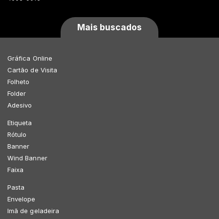
Mais buscados
Gráfica Online
Cartão de Visita
Folheto
Folder
Adesivo
Etiqueta
Rótulo
Banner
Wind Banner
Faixa
Pasta
Envelope
Imã de geladeira