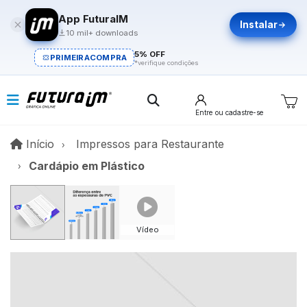
App FuturaIM
Instalar
10 mil+ downloads
5% OFF
PRIMEIRACOMPRA
*verifique condições
Entre
ou cadastre-se
Início
Início
Impressos para Restaurante
Cardápio em Plástico
Vídeo