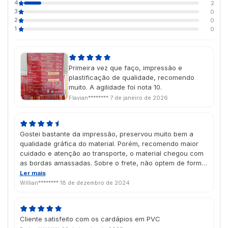
4
2
3
0
2
0
1
0
Primeira vez que faço, impressão e
plastificação de qualidade, recomendo
muito. A agilidade foi nota 10.
Flavian********
7 de janeiro de 2026
Gostei bastante da impressão, preservou muito bem a
qualidade gráfica do material. Porém, recomendo maior
cuidado e atenção ao transporte, o material chegou com
as bordas amassadas. Sobre o frete, não optem de forma
alguma pela Jadlog, são PÉSSIMOS! Não cumprem o prazo
Ler mais
de envio, não atendem a nenhuma chamada e muito
Willian********
18 de dezembro de 2024
menos respondem no WhatsApp, um total descaso.
Cliente satisfeito com os cardápios em PVC