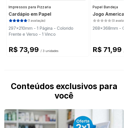
Impressos para Pizzaria
Papel Bandeja
Cardápio em Papel
Jogo Americano
(1 avaliação)
(0 avaliaçõ
297x210mm - 1 Página - Colorido
268x368mm - Colo
Frente e Verso - 1 Vinco
R$ 73,99
R$ 71,99
/ 3 unidades
/ 2
Conteúdos exclusivos para
você