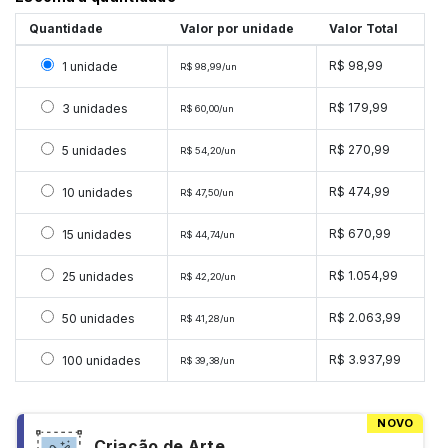
Quantidade
Valor por unidade
Valor Total
Selecionar 1 unidade
R$ 98,99
1 unidade
R$ 98,99/un
Selecionar 3 unidades
R$ 179,99
3 unidades
R$ 60,00/un
Selecionar 5 unidades
R$ 270,99
5 unidades
R$ 54,20/un
Selecionar 10 unidades
R$ 474,99
10 unidades
R$ 47,50/un
Selecionar 15 unidades
R$ 670,99
15 unidades
R$ 44,74/un
Selecionar 25 unidades
R$ 1.054,99
25 unidades
R$ 42,20/un
Selecionar 50 unidades
R$ 2.063,99
50 unidades
R$ 41,28/un
Selecionar 100 unidades
R$ 3.937,99
100 unidades
R$ 39,38/un
NOVO
Criação de Arte