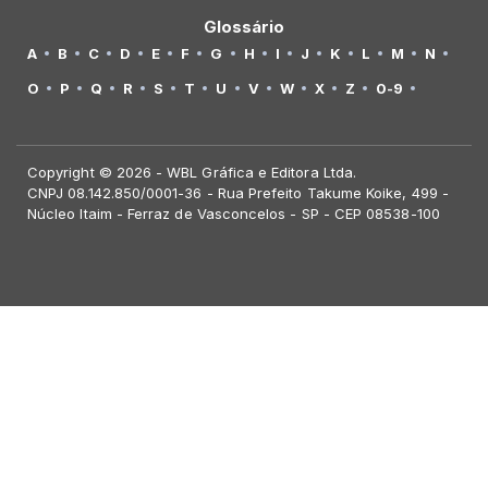
Glossário
A
B
C
D
E
F
G
H
I
J
K
L
M
N
O
P
Q
R
S
T
U
V
W
X
Z
0-9
Copyright © 2026 - WBL Gráfica e Editora Ltda.
CNPJ 08.142.850/0001-36 - Rua Prefeito Takume Koike, 499 -
Núcleo Itaim - Ferraz de Vasconcelos - SP - CEP 08538-100