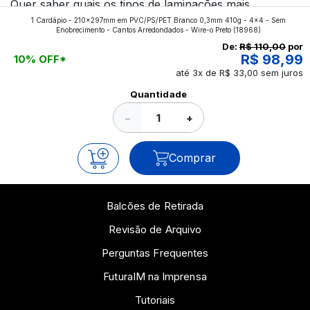
Quer saber quais os tipos de laminações mais
1 Cardápio - 210x297mm em PVC/PS/PET Branco 0,3mm 410g - 4x4 - Sem
aplicados nos impressos da gráfica FuturaIM? Então,
Enobrecimento - Cantos Arredondados - Wire-o Preto
(18968)
continue a leitura que vamos revelar para você!
De:
R$ 110,00
por
R$ 98,99
10% OFF*
até 3x de R$ 33,00 sem juros
Ver todos os posts
Quantidade
−
+
Comprar
Balcões de Retirada
Revisão de Arquivo
Perguntas Frequentes
FuturaIM na Imprensa
Tutoriais