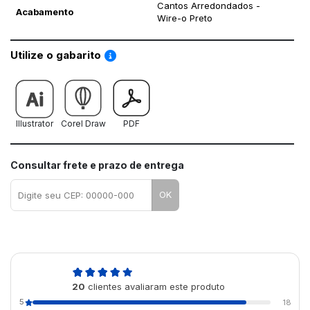
Cantos Arredondados -
Acabamento
Wire-o Preto
Saiba como utilizar os nossos gabaritos
Utilize o gabarito
Illustrator
Corel Draw
PDF
Consultar frete e prazo de entrega
OK
4,9
20
clientes avaliaram este produto
de 5
5
18