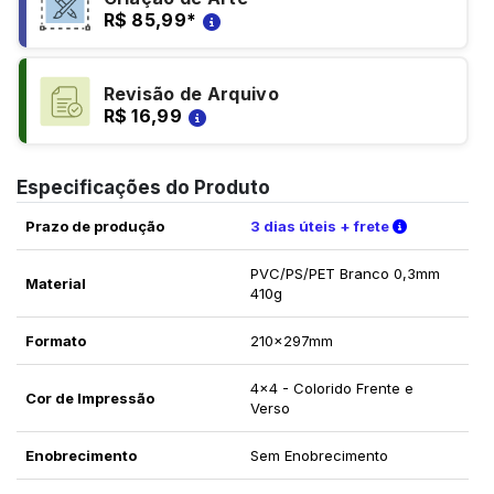
R$ 85,99
*
Revisão de Arquivo
R$ 16,99
Especificações do Produto
Verifique a
Prazo de produção
3 dias úteis + frete
PVC/PS/PET Branco 0,3mm
Material
410g
Formato
210x297mm
4x4 - Colorido Frente e
Cor de Impressão
Verso
Enobrecimento
Sem Enobrecimento