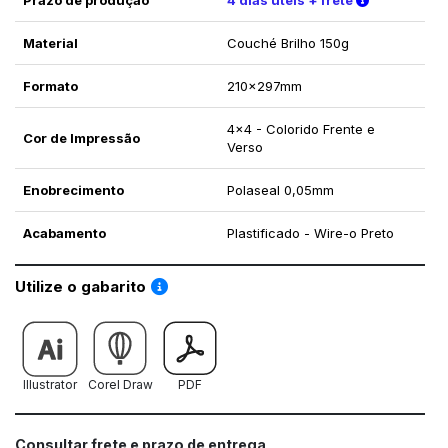
Material
Couché Brilho 150g
Formato
210x297mm
4x4 - Colorido Frente e
Cor de Impressão
Verso
Enobrecimento
Polaseal 0,05mm
Acabamento
Plastificado - Wire-o Preto
Saiba como utilizar os nossos gabaritos
Utilize o gabarito
Illustrator
Corel Draw
PDF
Consultar frete e prazo de entrega