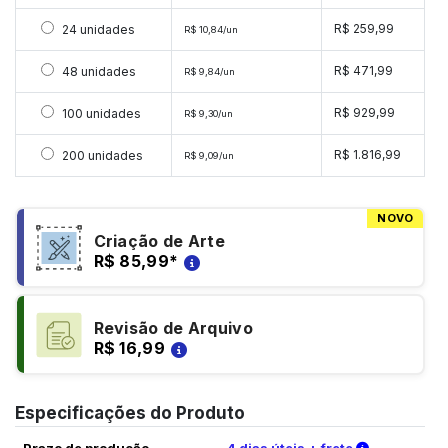
Selecionar 24 unidades
R$ 259,99
24 unidades
R$ 10,84/un
Selecionar 48 unidades
R$ 471,99
48 unidades
R$ 9,84/un
Selecionar 100 unidades
R$ 929,99
100 unidades
R$ 9,30/un
Selecionar 200 unidades
R$ 1.816,99
200 unidades
R$ 9,09/un
NOVO
Criação de Arte
R$ 85,99
*
Revisão de Arquivo
R$ 16,99
Especificações do Produto
Verifique a
Prazo de produção
4 dias úteis + frete