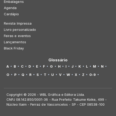
Embalagens
Agenda
Cardápio
Revista Impressa
Livro personalizado
Feiras e eventos
Lançamentos
Black Friday
Glossário
A
B
C
D
E
F
G
H
I
J
K
L
M
N
O
P
Q
R
S
T
U
V
W
X
Z
0-9
Copyright © 2026 - WBL Gráfica e Editora Ltda.
CNPJ 08.142.850/0001-36 - Rua Prefeito Takume Koike, 499 -
Núcleo Itaim - Ferraz de Vasconcelos - SP - CEP 08538-100