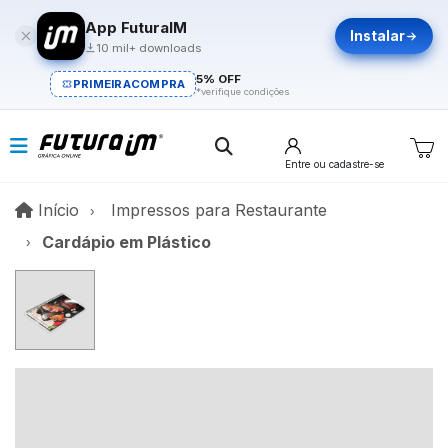
App FuturaIM
Instalar
10 mil+ downloads
5% OFF
PRIMEIRACOMPRA
*verifique condições
Entre
ou cadastre-se
Início
Início
Impressos para Restaurante
Cardápio em Plástico