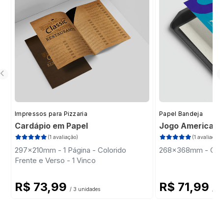
Impressos para Pizzaria
Papel Bandeja
Cardápio em Papel
Jogo Americano
(1 avaliação)
(1 avaliação
297x210mm - 1 Página - Colorido
268x368mm - Colo
Frente e Verso - 1 Vinco
R$ 73,99
R$ 71,99
/ 3 unidades
/ 2