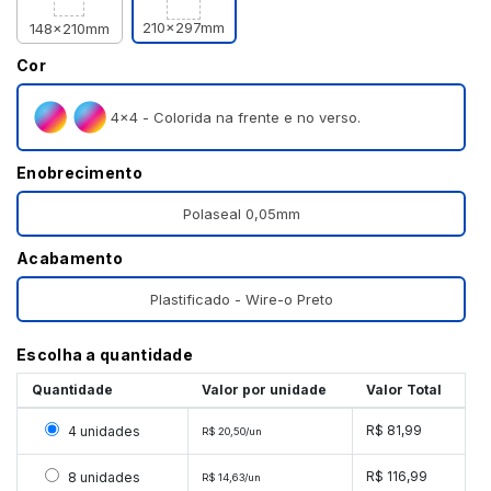
210x297mm
148x210mm
Cor
4×4 - Colorida na frente e no verso.
Enobrecimento
Polaseal 0,05mm
Acabamento
Plastificado - Wire-o Preto
Escolha a quantidade
Quantidade
Valor por unidade
Valor Total
Selecionar 4 unidades
R$ 81,99
4 unidades
R$ 20,50/un
Selecionar 8 unidades
R$ 116,99
8 unidades
R$ 14,63/un