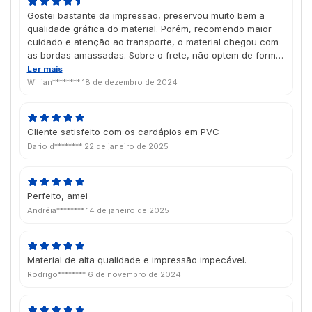
Gostei bastante da impressão, preservou muito bem a
qualidade gráfica do material. Porém, recomendo maior
cuidado e atenção ao transporte, o material chegou com
as bordas amassadas. Sobre o frete, não optem de forma
alguma pela Jadlog, são PÉSSIMOS! Não cumprem o prazo
Ler mais
de envio, não atendem a nenhuma chamada e muito
Willian********
18 de dezembro de 2024
menos respondem no WhatsApp, um total descaso.
Cliente satisfeito com os cardápios em PVC
Dario d********
22 de janeiro de 2025
Perfeito, amei
Andréia********
14 de janeiro de 2025
Material de alta qualidade e impressão impecável.
Rodrigo********
6 de novembro de 2024