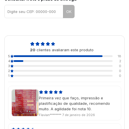
OK
4,9
20
clientes avaliaram este produto
de 5
5
18
4
2
3
0
2
0
1
0
Primeira vez que faço, impressão e
plastificação de qualidade, recomendo
muito. A agilidade foi nota 10.
Flavian********
7 de janeiro de 2026