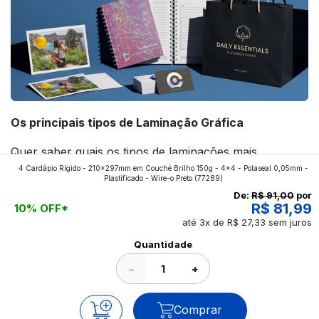
Os principais tipos de Laminação Gráfica
Quer saber quais os tipos de laminações mais
4 Cardápio Rígido - 210x297mm em Couché Brilho 150g - 4x4 - Polaseal 0,05mm -
aplicados nos impressos da gráfica FuturaIM? Então,
Plastificado - Wire-o Preto
(77289)
continue a leitura que vamos revelar para você!
De:
R$ 91,00
por
R$ 81,99
10% OFF*
até 3x de R$ 27,33 sem juros
Ver todos os posts
Quantidade
−
+
Comprar