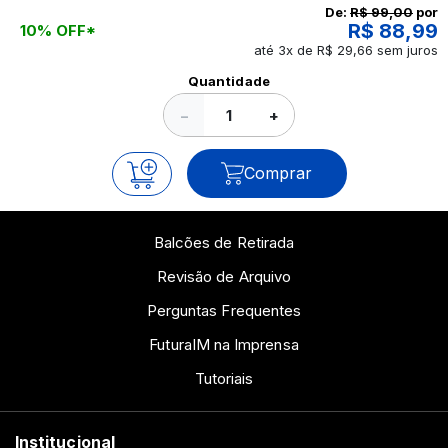
continue a leitura que vamos revelar para você!
De:
R$ 99,00
por
R$ 88,99
10% OFF*
até 3x de R$ 29,66 sem juros
Ver todos os posts
Quantidade
−
+
Comprar
Balcões de Retirada
Revisão de Arquivo
Perguntas Frequentes
FuturaIM na Imprensa
Tutoriais
Institucional