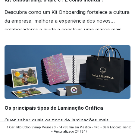
Descubra como um Kit Onboarding fortalece a cultura
da empresa, melhora a experiência dos novos
colaboradores e ajuda a construir uma marca mais
forte! Confira!
Os principais tipos de Laminação Gráfica
Quer saber quais os tipos de laminações mais
1 Carimbo Colop Stamp Mouse 20 - 14x38mm em Plástico - 1x0 - Sem Enobrecimento
aplicados nos impressos da gráfica FuturaIM? Então,
- Personalizado
(34724)