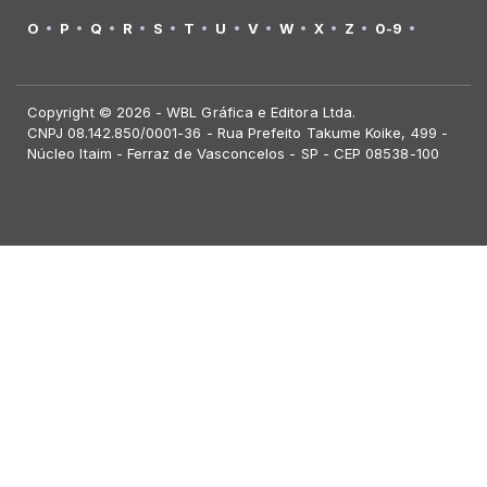
O
P
Q
R
S
T
U
V
W
X
Z
0-9
Copyright © 2026 - WBL Gráfica e Editora Ltda.
CNPJ 08.142.850/0001-36 - Rua Prefeito Takume Koike, 499 -
Núcleo Itaim - Ferraz de Vasconcelos - SP - CEP 08538-100