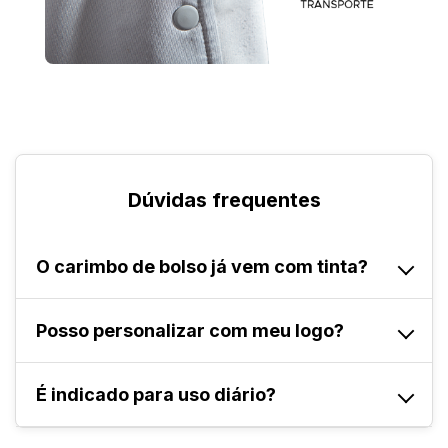
Dúvidas frequentes
O carimbo de bolso já vem com tinta?
Sim. Esse modelo já vem com tinta inclusa.
Posso personalizar com meu logo?
Sim. Você pode enviar sua arte em Illustrator,
É indicado para uso diário?
Corel Draw ou PDF, ou solicitar criação com
nossa equipe.