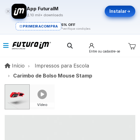
App FuturaIM
Instalar
10 mil+ downloads
5% OFF
PRIMEIRACOMPRA
*verifique condições
Entre
ou cadastre-se
Início
Início
Impressos para Escola
Carimbo de Bolso Mouse Stamp
Vídeo