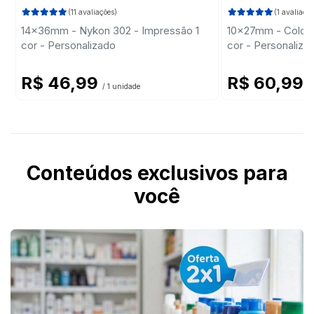
(11 avaliações)
(1 avaliação
14x36mm - Nykon 302 - Impressão 1
10x27mm - Colop 
cor - Personalizado
cor - Personaliza
R$ 46,99
R$ 60,99
/ 1 unidade
/
Conteúdos exclusivos para
você