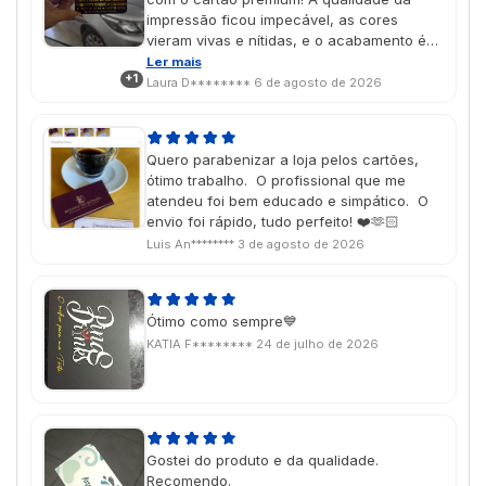
impressão ficou impecável, as cores
vieram vivas e nítidas, e o acabamento é
simplesmente incrível. Dá para perceber o
Ler mais
+1
cuidado em cada detalhe. O resultado
Laura D********
6 de agosto de 2026
superou minhas expectativas e deixou o
cartão com uma aparência muito
profissional e sofisticada. Recomendo de
Quero parabenizar a loja pelos cartões,
olhos fechados!
ótimo trabalho. O profissional que me
atendeu foi bem educado e simpático. O
envio foi rápido, tudo perfeito! ❤️🫶🏻
Luis An********
3 de agosto de 2026
Ótimo como sempre💙
KATIA F********
24 de julho de 2026
Gostei do produto e da qualidade.
Recomendo.