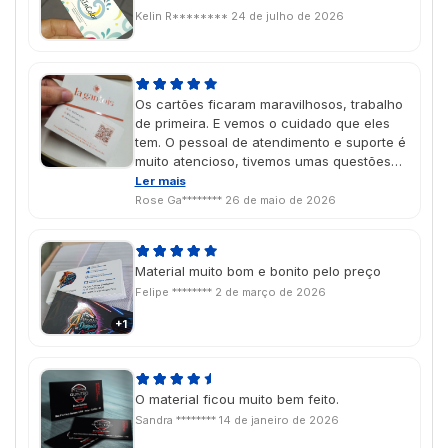
Kelin R********
24 de julho de 2026
Os cartões ficaram maravilhosos, trabalho
de primeira. E vemos o cuidado que eles
tem. O pessoal de atendimento e suporte é
muito atencioso, tivemos umas questões
com as NFs e eles atenderam com toda
Ler mais
atenção e cuidado. Super recomendo.
Rose Ga********
26 de maio de 2026
Maravilhosos!!
Material muito bom e bonito pelo preço
Felipe ********
2 de março de 2026
+1
O material ficou muito bem feito.
Sandra ********
14 de janeiro de 2026