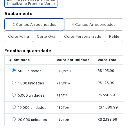
Localizado Frente e Verso
Acabamento
2 Cantos Arredondados
4 Cantos Arredondados
Corte Folha
Corte Oval
Corte Personalizado
Refile
Escolha a quantidade
Quantidade
Valor por unidade
Valor Total
Selecionar 500 unidades
R$ 105,99
500 unidades
R$ 0,22/un
Selecionar 1000 unidades
R$ 126,99
1.000 unidades
R$ 0,13/un
Selecionar 5000 unidades
R$ 558,99
5.000 unidades
R$ 0,12/un
Selecionar 10000 unidades
R$ 1.089,99
10.000 unidades
R$ 0,11/un
Selecionar 20000 unidades
R$ 2.138,99
20.000 unidades
R$ 0,11/un