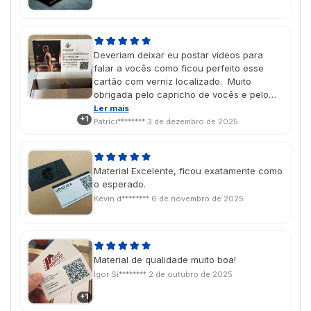
Deveriam deixar eu postar videos para
falar a vocês como ficou perfeito esse
cartão com verniz localizado. Muito
obrigada pelo capricho de vocês e pelo
trabalho de qualidade.
Ler mais
+1
Patríci********
3 de dezembro de 2025
Material Excelente, ficou exatamente como
o esperado.
Kevin d********
6 de novembro de 2025
Material de qualidade muito boa!
Igor Si********
2 de outubro de 2025
+1