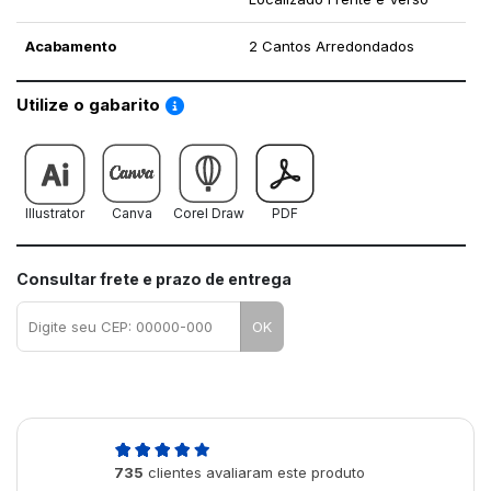
Acabamento
2 Cantos Arredondados
Saiba como utilizar os nossos gabaritos
Utilize o gabarito
Illustrator
Canva
Corel Draw
PDF
Consultar frete e prazo de entrega
OK
4,9
735
clientes avaliaram este produto
de 5