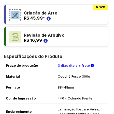
NOVO
Criação de Arte
R$ 45,99
*
Revisão de Arquivo
R$ 16,99
Especificações do Produto
Verifique a
Prazo de produção
3 dias úteis + frete
Material
Couché Fosco 300g
Formato
88x48mm
Cor de Impressão
4x0 - Colorido Frente
Laminação Fosca e Verniz
Enobrecimento
Localizado Frente e Verso