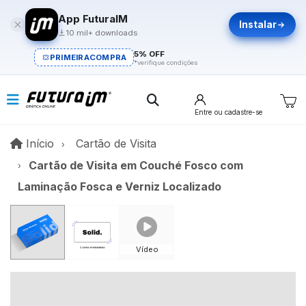
App FuturaIM
Instalar
10 mil+ downloads
5% OFF
PRIMEIRACOMPRA
*verifique condições
Entre
ou cadastre-se
Início
Início
Cartão de Visita
Cartão de Visita em Couché Fosco com
Laminação Fosca e Verniz Localizado
Vídeo