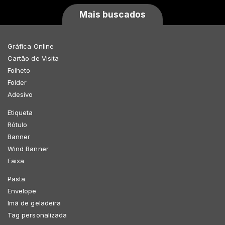
Mais buscados
Gráfica Online
Cartão de Visita
Folheto
Folder
Adesivo
Etiqueta
Rótulo
Banner
Wind Banner
Faixa
Pasta
Envelope
Imã de geladeira
Tag personalizada