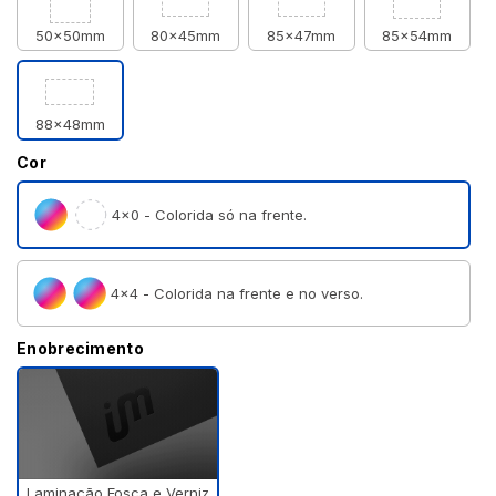
50x50mm
80x45mm
85x47mm
85x54mm
88x48mm
Cor
4×0 - Colorida só na frente.
4×4 - Colorida na frente e no verso.
Enobrecimento
Laminação Fosca e Verniz