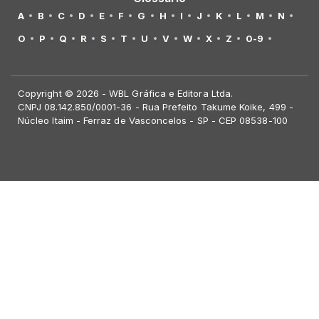
A
B
C
D
E
F
G
H
I
J
K
L
M
N
O
P
Q
R
S
T
U
V
W
X
Z
0-9
Copyright © 2026 - WBL Gráfica e Editora Ltda.
CNPJ 08.142.850/0001-36 - Rua Prefeito Takume Koike, 499 -
Núcleo Itaim - Ferraz de Vasconcelos - SP - CEP 08538-100