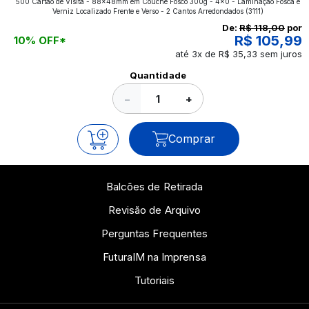
500 Cartão de Visita - 88x48mm em Couché Fosco 300g - 4x0 - Laminação Fosca e
aplicados nos impressos da gráfica FuturaIM? Então,
Verniz Localizado Frente e Verso - 2 Cantos Arredondados
(3111)
continue a leitura que vamos revelar para você!
De:
R$ 118,00
por
R$ 105,99
10% OFF*
até 3x de R$ 35,33 sem juros
Ver todos os posts
Quantidade
−
+
Comprar
Balcões de Retirada
Revisão de Arquivo
Perguntas Frequentes
FuturaIM na Imprensa
Tutoriais