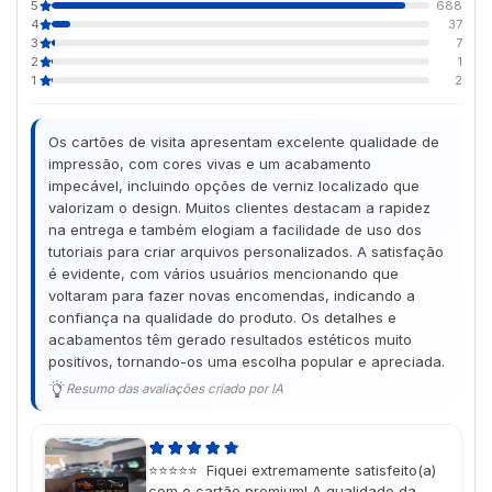
5
688
4
37
3
7
2
1
1
2
Os cartões de visita apresentam excelente qualidade de
impressão, com cores vivas e um acabamento
impecável, incluindo opções de verniz localizado que
valorizam o design. Muitos clientes destacam a rapidez
na entrega e também elogiam a facilidade de uso dos
tutoriais para criar arquivos personalizados. A satisfação
é evidente, com vários usuários mencionando que
voltaram para fazer novas encomendas, indicando a
confiança na qualidade do produto. Os detalhes e
acabamentos têm gerado resultados estéticos muito
positivos, tornando-os uma escolha popular e apreciada.
Resumo das avaliações criado por IA
⭐⭐⭐⭐⭐ Fiquei extremamente satisfeito(a)
com o cartão premium! A qualidade da