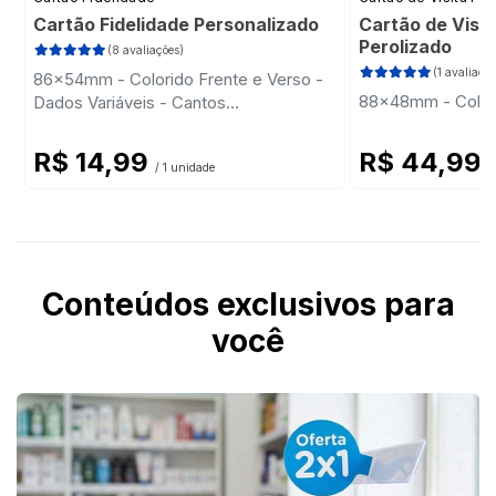
Cartão Fidelidade Personalizado
Cartão de Visit
Perolizado
(8 avaliações)
(1 avaliação
86x54mm - Colorido Frente e Verso -
88x48mm - Colori
Dados Variáveis - Cantos
Arredondados
R$ 14,99
R$ 44,99
/ 1 unidade
/
Conteúdos exclusivos para
você