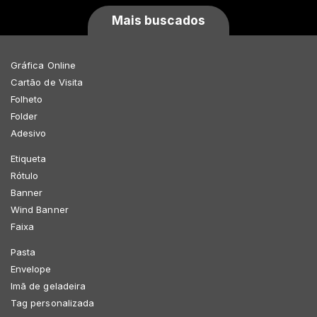
Mais buscados
Gráfica Online
Cartão de Visita
Folheto
Folder
Adesivo
Etiqueta
Rótulo
Banner
Wind Banner
Faixa
Pasta
Envelope
Imã de geladeira
Tag personalizada