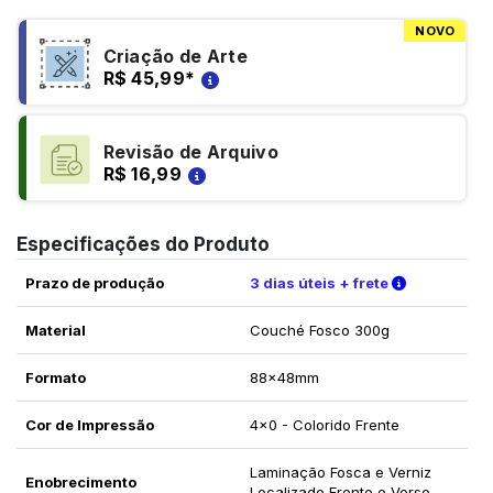
NOVO
Criação de Arte
R$ 45,99
*
Revisão de Arquivo
R$ 16,99
Especificações do Produto
Verifique a
Prazo de produção
3 dias úteis + frete
Material
Couché Fosco 300g
Formato
88x48mm
Cor de Impressão
4x0 - Colorido Frente
Laminação Fosca e Verniz
Enobrecimento
Localizado Frente e Verso