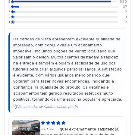
5
690
4
37
3
7
2
1
1
2
Os cartões de visita apresentam excelente qualidade de
impressão, com cores vivas e um acabamento
impecável, incluindo opções de verniz localizado que
valorizam o design. Muitos clientes destacam a rapidez
na entrega e também elogiam a facilidade de uso dos
tutoriais para criar arquivos personalizados. A satisfação
é evidente, com vários usuários mencionando que
voltaram para fazer novas encomendas, indicando a
confiança na qualidade do produto. Os detalhes e
acabamentos têm gerado resultados estéticos muito
positivos, tornando-os uma escolha popular e apreciada.
Resumo das avaliações criado por IA
⭐⭐⭐⭐⭐ Fiquei extremamente satisfeito(a)
com o cartão premium! A qualidade da