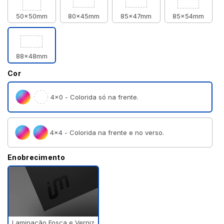
50x50mm
80x45mm
85x47mm
85x54mm
88x48mm
Cor
4×0 - Colorida só na frente.
4×4 - Colorida na frente e no verso.
Enobrecimento
Laminação Fosca e Verniz