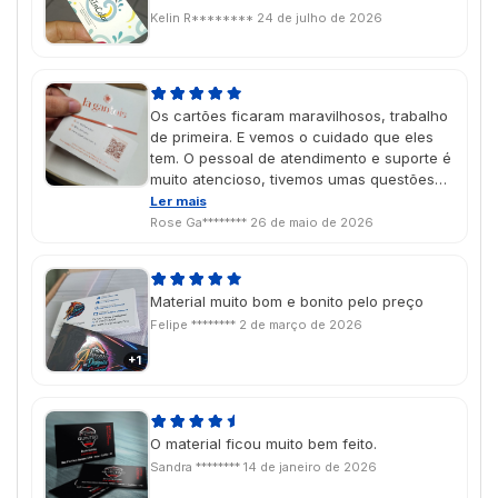
Kelin R********
24 de julho de 2026
Os cartões ficaram maravilhosos, trabalho
de primeira. E vemos o cuidado que eles
tem. O pessoal de atendimento e suporte é
muito atencioso, tivemos umas questões
com as NFs e eles atenderam com toda
Ler mais
atenção e cuidado. Super recomendo.
Rose Ga********
26 de maio de 2026
Maravilhosos!!
Material muito bom e bonito pelo preço
Felipe ********
2 de março de 2026
+1
O material ficou muito bem feito.
Sandra ********
14 de janeiro de 2026