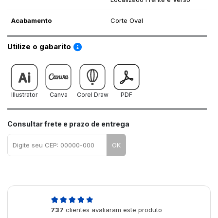
Acabamento
Corte Oval
Saiba como utilizar os nossos gabaritos
Utilize o gabarito
Illustrator
Canva
Corel Draw
PDF
Consultar frete e prazo de entrega
OK
4,9
737
clientes avaliaram este produto
de 5