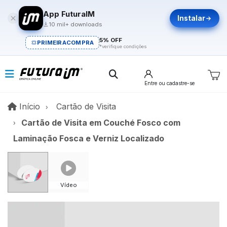
App FuturaIM
Instalar
10 mil+ downloads
5% OFF
PRIMEIRACOMPRA
*verifique condições
Entre
ou cadastre-se
Início
Início
Cartão de Visita
Cartão de Visita em Couché Fosco com
Laminação Fosca e Verniz Localizado
Vídeo