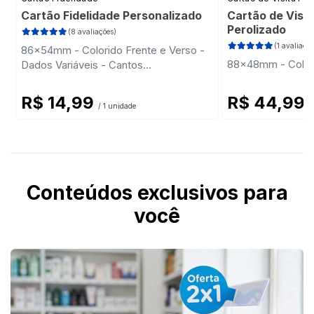
Cartão Fidelidade Personalizado
Cartão de Visit
Perolizado
(8 avaliações)
(1 avaliação
86x54mm - Colorido Frente e Verso -
88x48mm - Colori
Dados Variáveis - Cantos
Arredondados
R$ 14,99
R$ 44,99
/ 1 unidade
/
Conteúdos exclusivos para
você