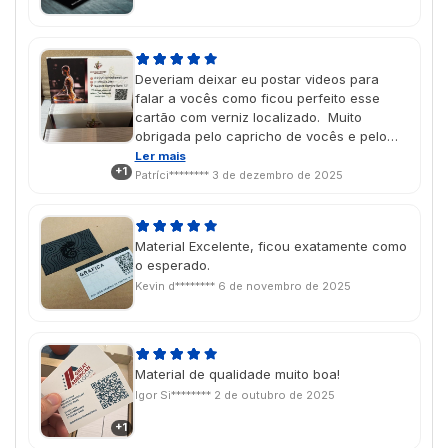
Deveriam deixar eu postar videos para
falar a vocês como ficou perfeito esse
cartão com verniz localizado. Muito
obrigada pelo capricho de vocês e pelo
trabalho de qualidade.
Ler mais
+1
Patríci********
3 de dezembro de 2025
Material Excelente, ficou exatamente como
o esperado.
Kevin d********
6 de novembro de 2025
Material de qualidade muito boa!
Igor Si********
2 de outubro de 2025
+1