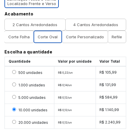
Localizado Frente e Verso
Acabamento
2 Cantos Arredondados
4 Cantos Arredondados
Corte Folha
Corte Oval
Corte Personalizado
Refile
Escolha a quantidade
Quantidade
Valor por unidade
Valor Total
Selecionar 500 unidades
R$ 105,99
500 unidades
R$ 0,22/un
Selecionar 1000 unidades
R$ 131,99
1.000 unidades
R$ 0,14/un
Selecionar 5000 unidades
R$ 584,99
5.000 unidades
R$ 0,12/un
Selecionar 10000 unidades
R$ 1.140,99
10.000 unidades
R$ 0,12/un
Selecionar 20000 unidades
R$ 2.240,99
20.000 unidades
R$ 0,12/un