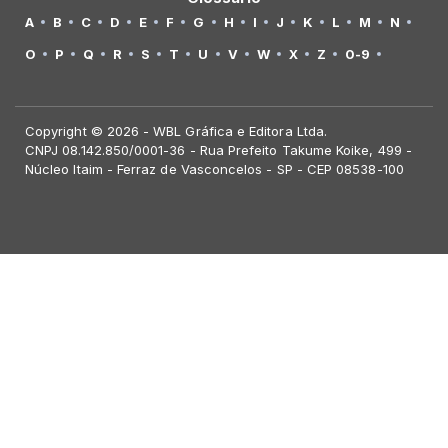
A
B
C
D
E
F
G
H
I
J
K
L
M
N
O
P
Q
R
S
T
U
V
W
X
Z
0-9
Copyright © 2026 - WBL Gráfica e Editora Ltda.
CNPJ 08.142.850/0001-36 - Rua Prefeito Takume Koike, 499 -
Núcleo Itaim - Ferraz de Vasconcelos - SP - CEP 08538-100