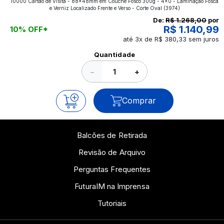
10000 Cartão de Visita - 88x48mm em Couché Fosco 300g - 4x0 - Laminação Fosca
aplicados nos impressos da gráfica FuturaIM? Então,
e Verniz Localizado Frente e Verso - Corte Oval
(3974)
continue a leitura que vamos revelar para você!
De:
R$ 1.268,00
por
R$ 1.140,99
10% OFF*
até 3x de R$ 380,33 sem juros
Ver todos os posts
Quantidade
−
+
Comprar
Balcões de Retirada
Revisão de Arquivo
Perguntas Frequentes
FuturaIM na Imprensa
Tutoriais