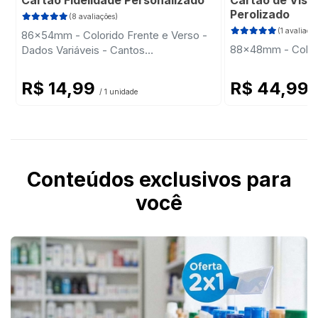
Cartão Fidelidade Personalizado
Cartão de Visit
Perolizado
(8 avaliações)
(1 avaliação
86x54mm - Colorido Frente e Verso -
88x48mm - Colori
Dados Variáveis - Cantos
Arredondados
R$ 14,99
R$ 44,99
/ 1 unidade
/
Conteúdos exclusivos para
você