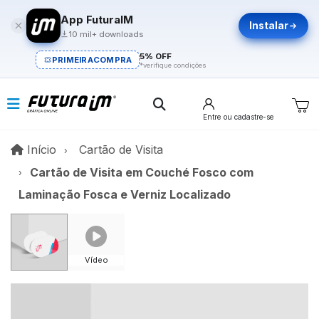
App FuturaIM
Instalar
10 mil+ downloads
5% OFF
PRIMEIRACOMPRA
*verifique condições
Entre
ou cadastre-se
Início
Início
Cartão de Visita
Cartão de Visita em Couché Fosco com
Laminação Fosca e Verniz Localizado
Vídeo