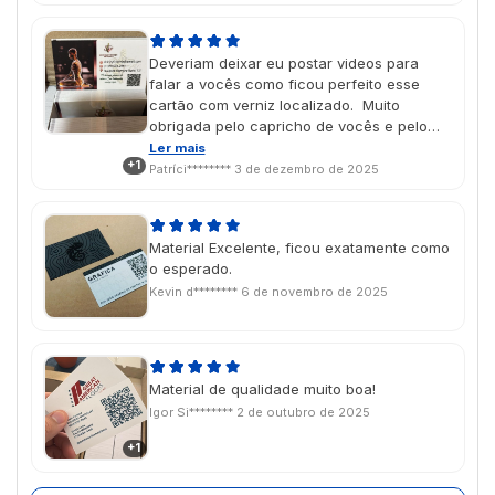
Deveriam deixar eu postar videos para
falar a vocês como ficou perfeito esse
cartão com verniz localizado. Muito
obrigada pelo capricho de vocês e pelo
trabalho de qualidade.
Ler mais
+1
Patríci********
3 de dezembro de 2025
Material Excelente, ficou exatamente como
o esperado.
Kevin d********
6 de novembro de 2025
Material de qualidade muito boa!
Igor Si********
2 de outubro de 2025
+1