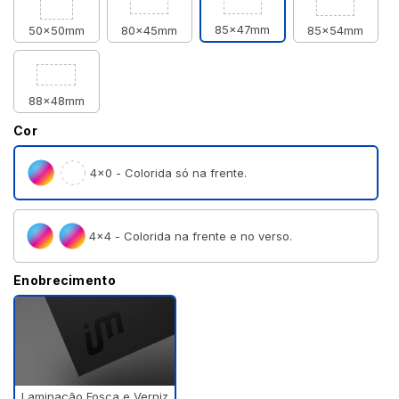
85x47mm
50x50mm
80x45mm
85x54mm
88x48mm
Cor
4×0 - Colorida só na frente.
4×4 - Colorida na frente e no verso.
Enobrecimento
Laminação Fosca e Verniz