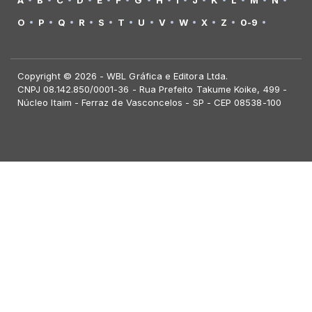
A
B
C
D
E
F
G
H
I
J
K
L
M
N
O
P
Q
R
S
T
U
V
W
X
Z
0-9
Copyright © 2026 - WBL Gráfica e Editora Ltda.
CNPJ 08.142.850/0001-36 - Rua Prefeito Takume Koike, 499 -
Núcleo Itaim - Ferraz de Vasconcelos - SP - CEP 08538-100