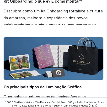
Kit Onboarding: o que é? E como montar?
Descubra como um Kit Onboarding fortalece a cultura
da empresa, melhora a experiência dos novos
colaboradores e ajuda a construir uma marca mais
forte! Confira!
Os principais tipos de Laminação Gráfica
Quer saber quais os tipos de laminações mais
10000 Cartão de Visita - 85x47mm em Couché Fosco 300g - 4x0 - Laminação Fosca
aplicados nos impressos da gráfica FuturaIM? Então,
e Verniz Localizado Frente e Verso - Super 4 Cantos Arredondados
(4834)