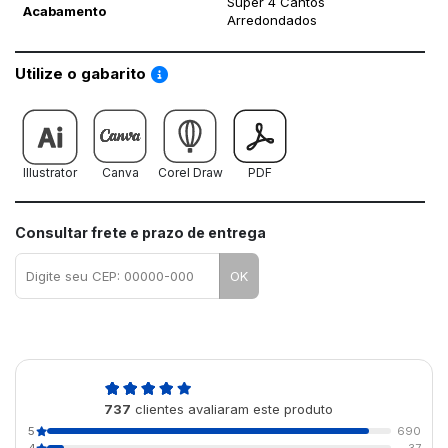
Super 4 Cantos
Acabamento
Arredondados
Saiba como utilizar os nossos gabaritos
Utilize o gabarito
Illustrator
Canva
Corel Draw
PDF
Consultar frete e prazo de entrega
OK
4,9
737
clientes avaliaram este produto
de 5
5
690
4