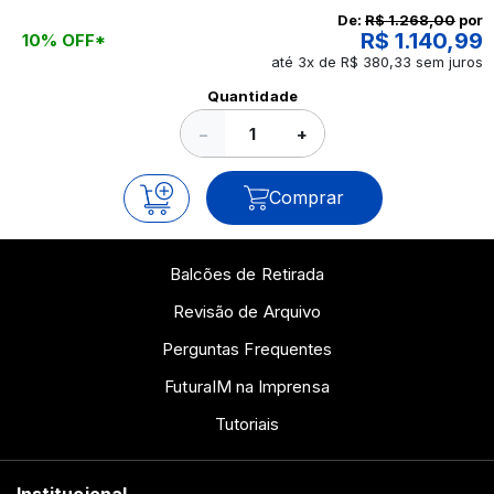
continue a leitura que vamos revelar para você!
De:
R$ 1.268,00
por
R$ 1.140,99
10% OFF*
até 3x de R$ 380,33 sem juros
Ver todos os posts
Quantidade
−
+
Comprar
Balcões de Retirada
Revisão de Arquivo
Perguntas Frequentes
FuturaIM na Imprensa
Tutoriais
Institucional