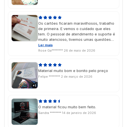
Os cartões ficaram maravilhosos, trabalho
de primeira. E vemos o cuidado que eles
tem. O pessoal de atendimento e suporte é
muito atencioso, tivemos umas questões
com as NFs e eles atenderam com toda
Ler mais
atenção e cuidado. Super recomendo.
Rose Ga********
26 de maio de 2026
Maravilhosos!!
Material muito bom e bonito pelo preço
Felipe ********
2 de março de 2026
+1
O material ficou muito bem feito.
Sandra ********
14 de janeiro de 2026