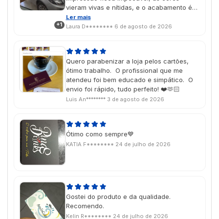
vieram vivas e nítidas, e o acabamento é
simplesmente incrível. Dá para perceber o
Ler mais
+1
cuidado em cada detalhe. O resultado
Laura D********
6 de agosto de 2026
superou minhas expectativas e deixou o
cartão com uma aparência muito
profissional e sofisticada. Recomendo de
Quero parabenizar a loja pelos cartões,
olhos fechados!
ótimo trabalho. O profissional que me
atendeu foi bem educado e simpático. O
envio foi rápido, tudo perfeito! ❤️🫶🏻
Luis An********
3 de agosto de 2026
Ótimo como sempre💙
KATIA F********
24 de julho de 2026
Gostei do produto e da qualidade.
Recomendo.
Kelin R********
24 de julho de 2026