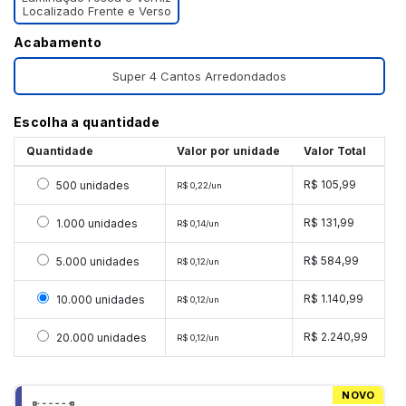
Localizado Frente e Verso
Acabamento
Super 4 Cantos Arredondados
Escolha a quantidade
Quantidade
Valor por unidade
Valor Total
Selecionar 500 unidades
R$ 105,99
500 unidades
R$ 0,22/un
Selecionar 1000 unidades
R$ 131,99
1.000 unidades
R$ 0,14/un
Selecionar 5000 unidades
R$ 584,99
5.000 unidades
R$ 0,12/un
Selecionar 10000 unidades
R$ 1.140,99
10.000 unidades
R$ 0,12/un
Selecionar 20000 unidades
R$ 2.240,99
20.000 unidades
R$ 0,12/un
NOVO