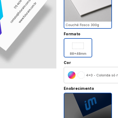
Couché Fosco 300g
Formato
88x48mm
Cor
4×0 - Colorida só n
Enobrecimento