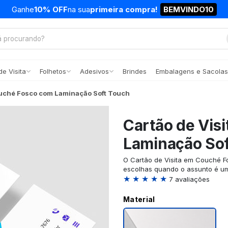
Ganhe
10% OFF
na sua
primeira compra!
BEMVINDO10
e Visita
Folhetos
Adesivos
Brindes
Embalagens e Sacolas
ouché Fosco com Laminação Soft Touch
Cartão de Vis
Laminação So
O Cartão de Visita em Couché F
escolhas quando o assunto é um
★ ★ ★ ★ ★
7 avaliações
Material