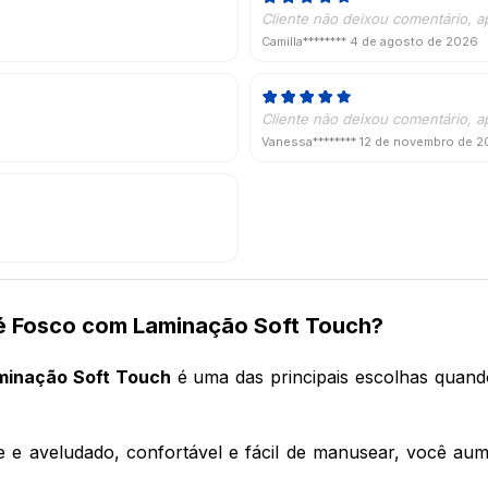
Cliente não deixou comentário, a
Camilla********
4 de agosto de 2026
Cliente não deixou comentário, a
Vanessa********
12 de novembro de 
hé Fosco com Laminação Soft Touch?
minação Soft Touch
 é uma das principais escolhas quand
e e aveludado, confortável e fácil de manusear, você aum