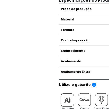
Especificações do Prod
Prazo de produção
Material
Formato
Cor de Impressão
Enobrecimento
Acabamento
Acabamento Extra
Saiba co
Utilize o gabarito
Illustrator
Canva
Corel Dra