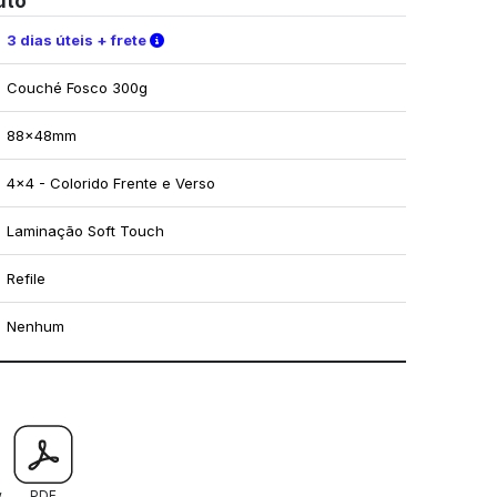
uto
Verifique as condições de entrega
3 dias úteis + frete
Couché Fosco 300g
88x48mm
4x4 - Colorido Frente e Verso
Laminação Soft Touch
Refile
Nenhum
mo utilizar os nossos gabaritos
w
PDF