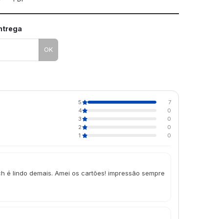
entrega
OK
5
7
4
0
3
0
2
0
1
0
h é lindo demais. Amei os cartões! impressão sempre