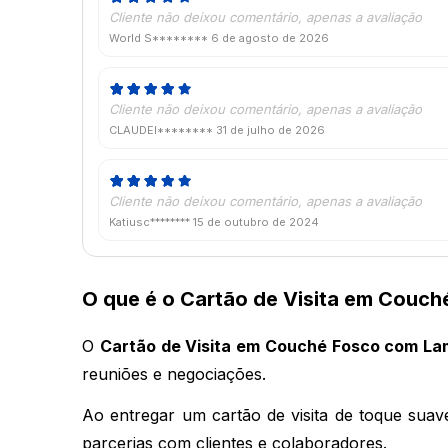
Cliente não deixou comentário, apenas a avaliação
World S********
6 de agosto de 2026
Cliente não deixou comentário, apenas a avaliação
CLAUDEI********
31 de julho de 2026
Cliente não deixou comentário, apenas a avaliação
Katiusc********
15 de outubro de 2024
O que é o Cartão de Visita em Couc
O 
Cartão de Visita em Couché Fosco com La
reuniões e negociações.
Ao entregar um cartão de visita de toque suav
parcerias com clientes e colaboradores.