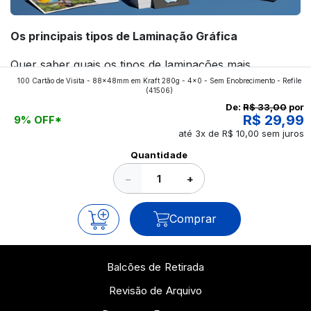
Os principais tipos de Laminação Gráfica
Quer saber quais os tipos de laminações mais
100 Cartão de Visita - 88x48mm em Kraft 280g - 4x0 - Sem Enobrecimento - Refile
aplicados nos impressos da gráfica FuturaIM? Então,
(41506)
continue a leitura que vamos revelar para você!
De:
R$ 33,00
por
R$ 29,99
9% OFF*
até 3x de R$ 10,00 sem juros
Ver todos os posts
Quantidade
−
+
Comprar
Balcões de Retirada
Revisão de Arquivo