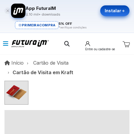
App FuturaIM
Instalar
10 mil+ downloads
5% OFF
PRIMEIRACOMPRA
*verifique condições
Entre
ou cadastre-se
Início
Início
Cartão de Visita
Cartão de Visita em Kraft