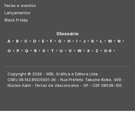
Feiras e eventos
Lançamentos
Black Friday
Glossário
A
B
C
D
E
F
G
H
I
J
K
L
M
N
O
P
Q
R
S
T
U
V
W
X
Z
0-9
Copyright © 2026 - WBL Gráfica e Editora Ltda.
CNPJ 08.142.850/0001-36 - Rua Prefeito Takume Koike, 499 -
Núcleo Itaim - Ferraz de Vasconcelos - SP - CEP 08538-100