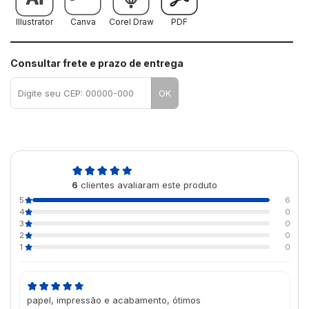
Illustrator
Canva
Corel Draw
PDF
Consultar frete e prazo de entrega
OK
5,0
6
clientes avaliaram este produto
de 5
5
6
4
0
3
0
2
0
1
0
papel, impressão e acabamento, ótimos