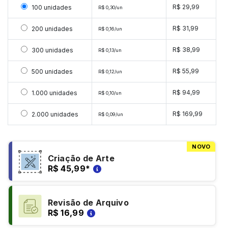
Selecionar 100 unidades
R$ 29,99
100 unidades
R$ 0,30/un
Selecionar 200 unidades
R$ 31,99
200 unidades
R$ 0,16/un
Selecionar 300 unidades
R$ 38,99
300 unidades
R$ 0,13/un
Selecionar 500 unidades
R$ 55,99
500 unidades
R$ 0,12/un
Selecionar 1000 unidades
R$ 94,99
1.000 unidades
R$ 0,10/un
Selecionar 2000 unidades
R$ 169,99
2.000 unidades
R$ 0,09/un
NOVO
Criação de Arte
R$ 45,99
*
Revisão de Arquivo
R$ 16,99