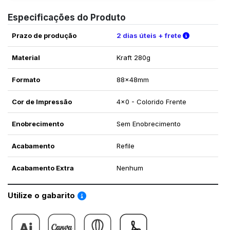
Especificações do Produto
Verifique a
Prazo de produção
2 dias úteis + frete
Material
Kraft 280g
Formato
88x48mm
Cor de Impressão
4x0 - Colorido Frente
Enobrecimento
Sem Enobrecimento
Acabamento
Refile
Acabamento Extra
Nenhum
Saiba como utilizar os nossos gabaritos
Utilize o gabarito