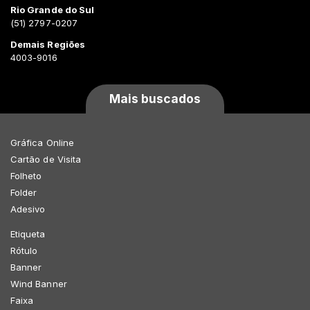
Rio Grande do Sul
(51) 2797-0207
Demais Regiões
4003-9016
Mais buscados
Gráfica Online
Cartão de Visita
Folheto
Folder
Adesivo
Etiqueta
Rótulo
Banner
Wind Banner
Faixa