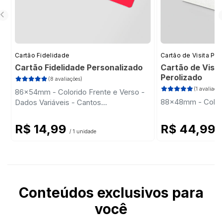
Cartão Fidelidade
Cartão de Visita Pr
Cartão Fidelidade Personalizado
Cartão de Visit
Perolizado
(8 avaliações)
(1 avaliação
86x54mm - Colorido Frente e Verso -
88x48mm - Colori
Dados Variáveis - Cantos
Arredondados
R$ 14,99
R$ 44,99
/ 1 unidade
/
Conteúdos exclusivos para
você