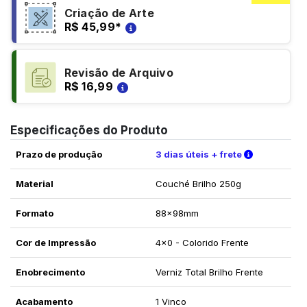
Criação de Arte
R$ 45,99
*
Revisão de Arquivo
R$ 16,99
Especificações do Produto
Verifique a
Prazo de produção
3 dias úteis + frete
Material
Couché Brilho 250g
Formato
88x98mm
Cor de Impressão
4x0 - Colorido Frente
Enobrecimento
Verniz Total Brilho Frente
Acabamento
1 Vinco