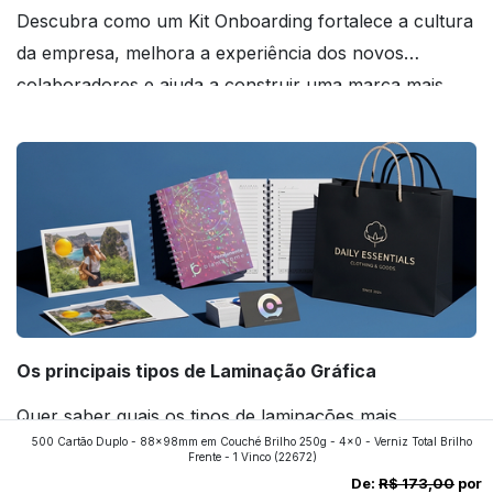
Descubra como um Kit Onboarding fortalece a cultura
da empresa, melhora a experiência dos novos
colaboradores e ajuda a construir uma marca mais
forte! Confira!
Os principais tipos de Laminação Gráfica
Quer saber quais os tipos de laminações mais
500 Cartão Duplo - 88x98mm em Couché Brilho 250g - 4x0 - Verniz Total Brilho
aplicados nos impressos da gráfica FuturaIM? Então,
Frente - 1 Vinco
(22672)
continue a leitura que vamos revelar para você!
De:
R$ 173,00
por