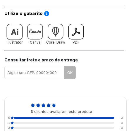
Saiba como utilizar os nossos gabaritos
Utilize o gabarito
Illustrator
Canva
Corel Draw
PDF
Consultar frete e prazo de entrega
OK
5,0
3
clientes avaliaram este produto
de 5
5
3
4
0
3
0