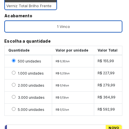
Verniz Total Brilho Frente
Acabamento
1 Vinco
Escolha a quantidade
Quantidade
Valor por unidade
Valor Total
Selecionar 500 unidades
R$ 155,99
500 unidades
R$ 0,32/un
Selecionar 1000 unidades
R$ 227,99
1.000 unidades
R$ 0,23/un
Selecionar 2000 unidades
R$ 279,99
2.000 unidades
R$ 0,14/un
Selecionar 3000 unidades
R$ 364,99
3.000 unidades
R$ 0,13/un
Selecionar 5000 unidades
R$ 592,99
5.000 unidades
R$ 0,12/un
NOVO