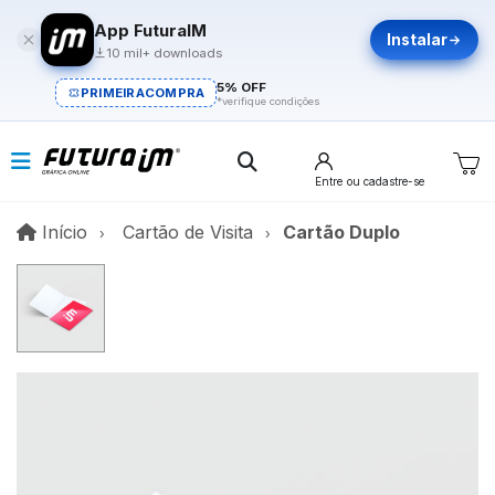
App FuturaIM
Instalar
10 mil+ downloads
5% OFF
PRIMEIRACOMPRA
*verifique condições
Entre
ou cadastre-se
Início
Início
Cartão de Visita
Cartão Duplo