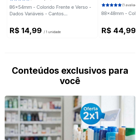
(1 avaliação
86x54mm - Colorido Frente e Verso -
88x48mm - Colori
Dados Variáveis - Cantos
Arredondados
R$ 14,99
R$ 44,99
/ 1 unidade
/
Conteúdos exclusivos para
você