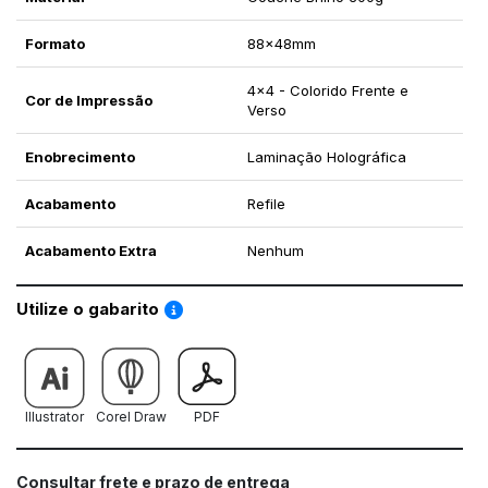
Formato
88x48mm
4x4 - Colorido Frente e
Cor de Impressão
Verso
Enobrecimento
Laminação Holográfica
Acabamento
Refile
Acabamento Extra
Nenhum
Saiba como utilizar os nossos gabaritos
Utilize o gabarito
Illustrator
Corel Draw
PDF
Consultar frete e prazo de entrega