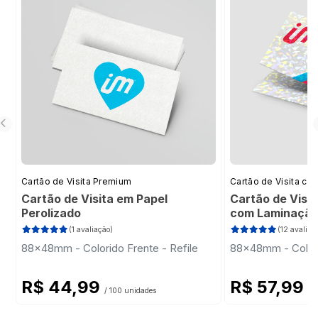
Cartão de Visita Premium
Cartão de Visita com
Cartão de Visita em Papel
Cartão de Visi
Perolizado
com Laminação
(1 avaliação)
(12 avaliaç
88x48mm - Colorido Frente - Refile
88x48mm - Colori
R$ 44,99
R$ 57,99
/ 100 unidades
/ 