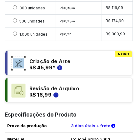
Selecionar 300 unidades
R$ 116,99
300 unidades
R$ 0,39/un
Selecionar 500 unidades
R$ 174,99
500 unidades
R$ 0,35/un
Selecionar 1000 unidades
R$ 300,99
1.000 unidades
R$ 0,31/un
NOVO
Criação de Arte
R$ 45,99
*
Revisão de Arquivo
R$ 16,99
Especificações do Produto
Verifique a
Prazo de produção
3 dias úteis + frete
Material
Couché Brilho 300g