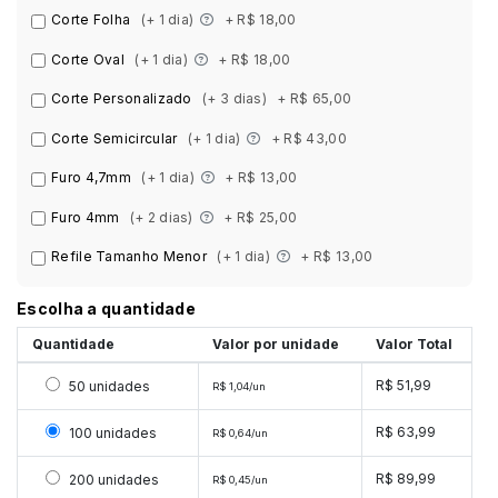
Corte Folha
(+ 1 dia)
+ R$ 18,00
Corte Oval
(+ 1 dia)
+ R$ 18,00
Corte Personalizado
(+ 3 dias)
+ R$ 65,00
Corte Semicircular
(+ 1 dia)
+ R$ 43,00
Furo 4,7mm
(+ 1 dia)
+ R$ 13,00
Furo 4mm
(+ 2 dias)
+ R$ 25,00
Refile Tamanho Menor
(+ 1 dia)
+ R$ 13,00
Escolha a quantidade
Quantidade
Valor por unidade
Valor Total
Selecionar 50 unidades
R$ 51,99
50 unidades
R$ 1,04/un
Selecionar 100 unidades
R$ 63,99
100 unidades
R$ 0,64/un
Selecionar 200 unidades
R$ 89,99
200 unidades
R$ 0,45/un