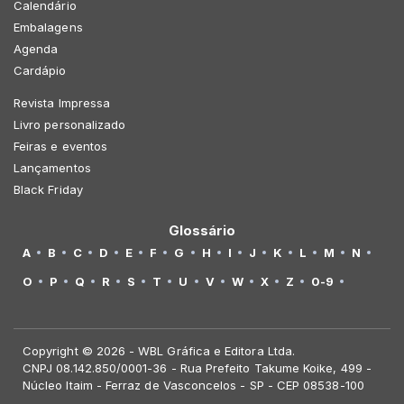
Calendário
Embalagens
Agenda
Cardápio
Revista Impressa
Livro personalizado
Feiras e eventos
Lançamentos
Black Friday
Glossário
A
B
C
D
E
F
G
H
I
J
K
L
M
N
O
P
Q
R
S
T
U
V
W
X
Z
0-9
Copyright © 2026 - WBL Gráfica e Editora Ltda.
CNPJ 08.142.850/0001-36 - Rua Prefeito Takume Koike, 499 -
Núcleo Itaim - Ferraz de Vasconcelos - SP - CEP 08538-100