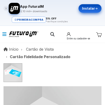
App FuturaIM
Instalar
10 mil+ downloads
5% OFF
PRIMEIRACOMPRA
*verifique condições
Entre
ou cadastre-se
Início
Início
Cartão de Visita
Cartão Fidelidade Personalizado