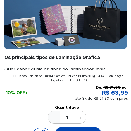
Os principais tipos de Laminação Gráfica
Quer saber quais os tipos de laminações mais
100 Cartão Fidelidade - 88x48mm em Couché Brilho 300g - 4x4 - Laminação
aplicados nos impressos da gráfica FuturaIM? Então,
Holográfica - Refile
(41569)
continue a leitura que vamos revelar para você!
De:
R$ 71,00
por
R$ 63,99
10% OFF*
até 3x de R$ 21,33 sem juros
Ver todos os posts
Quantidade
−
+