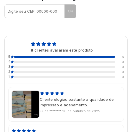
OK
5,0
8
clientes avaliaram este produto
de 5
5
8
4
0
3
0
2
0
1
0
Cliente elogiou bastante a qualidade de
impressão e acabamento.
Filipe ********
20 de outubro de 2025
+1