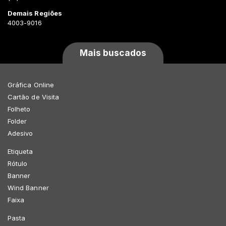
Demais Regiões
4003-9016
Mais buscados
Gráfica Online
Cartão de Visita
Folheto
Folder
Adesivo
Etiqueta
Rótulo
Banner
Wind Banner
Faixa
Pasta