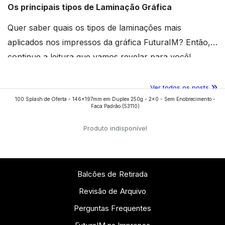
Os principais tipos de Laminação Gráfica
Quer saber quais os tipos de laminações mais
aplicados nos impressos da gráfica FuturaIM? Então,
continue a leitura que vamos revelar para você!
Ver todos os posts
100 Splash de Oferta - 146x197mm em Duplex 250g - 2x0 - Sem Enobrecimento -
Faca Padrão
(53110)
Produto indisponível
Balcões de Retirada
Revisão de Arquivo
Perguntas Frequentes