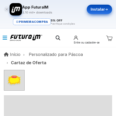
App FuturaIM
Instalar
10 mil+ downloads
5% OFF
PRIMEIRACOMPRA
*verifique condições
Entre
ou cadastre-se
Início
Início
Personalizado para Páscoa​
Cartaz de Oferta