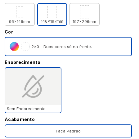
146x197mm
96x146mm
197x296mm
Cor
2×0 - Duas cores só na frente.
Enobrecimento
Sem Enobrecimento
Acabamento
Faca Padrão