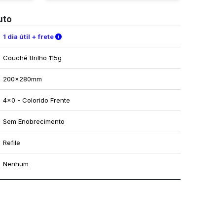
uto
Verifique as condições de entrega
1 dia útil + frete
Couché Brilho 115g
200x280mm
4x0 - Colorido Frente
Sem Enobrecimento
Refile
Nenhum
mo utilizar os nossos gabaritos