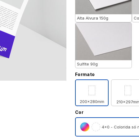
Alta Alvura 150g
Co
Sulfite 90g
Formato
200x280mm
210x297m
Cor
4×0 - Colorida só n