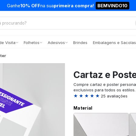
Ganhe
10% OFF
na sua
primeira compra!
BEMVINDO10
e Visita
Folhetos
Adesivos
Brindes
Embalagens e Sacolas
ter
Cartaz e Post
Compre cartaz e poster persona
exclusivos para todos os estilos
★ ★ ★ ★ ★
25 avaliações
Material