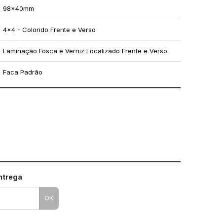
98x40mm
4x4 - Colorido Frente e Verso
Laminação Fosca e Verniz Localizado Frente e Verso
Faca Padrão
mo utilizar os nossos gabaritos
entrega
OK