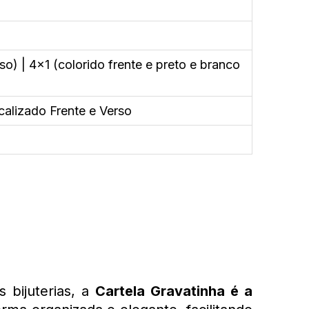
so) | 4x1 (colorido frente e preto e branco
calizado Frente e Verso
bijuterias, a 
Cartela Gravatinha é a 