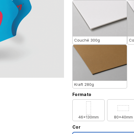
Couché 300g
Co
Kraft 280g
Formato
46x130mm
80x40mm
Cor