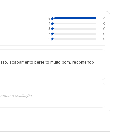
5
4
4
0
3
0
2
0
1
0
grosso, acabamento perfeito muito bom, recomendo
penas a avaliação