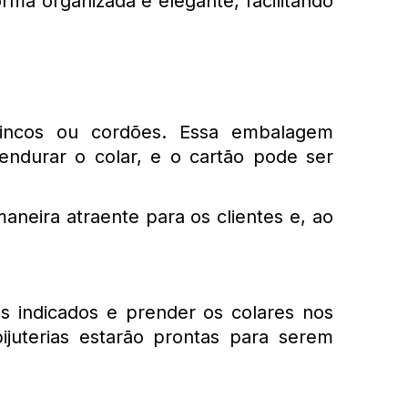
rma organizada e elegante, facilitando 
brincos ou cordões. Essa embalagem 
durar o colar, e o cartão pode ser 
aneira atraente para os clientes e, ao 
os indicados e prender os colares nos 
juterias estarão prontas para serem 