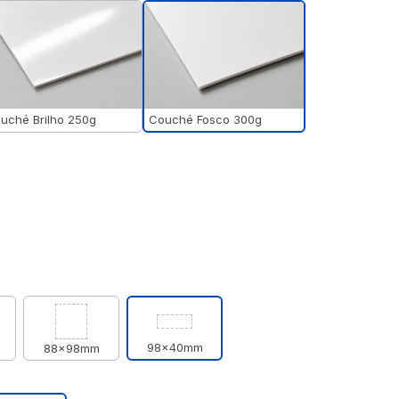
Couché Fosco 300g
uché Brilho 250g
98x40mm
88x98mm