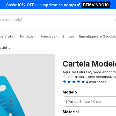
Ganhe
10% OFF
na sua
primeira compra!
BEMVINDO10
e Visita
Folhetos
Adesivos
Brindes
Embalagens e Sacolas
atinha
Cartela Model
Aqui, na FuturaIM, você encontr
melhor ainda… com personaliza
★ ★ ★ ★ ★
4 avaliações
Modelo
Material