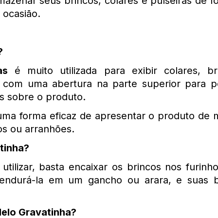
mazenar seus brincos, colares e pulseiras de fo
 ocasião.
? 
as
 é muito utilizada para exibir colares, 
com uma abertura na parte superior para pen
 sobre o produto. 
 uma forma eficaz de apresentar o produto de m
s ou arranhões. 
tinha? 
 utilizar, basta encaixar os brincos nos furinh
endurá-la em um gancho ou arara, e suas bi
delo Gravatinha?