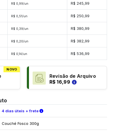
s
R$ 245,99
R$ 0,99/un
s
R$ 250,99
R$ 0,51/un
es
R$ 380,99
R$ 0,39/un
es
R$ 382,99
R$ 0,20/un
des
R$ 536,99
R$ 0,14/un
NOVO
e
Revisão de Arquivo
R$ 16,99
uto
Verifique as condições de entrega
4 dias úteis + frete
Couché Fosco 300g