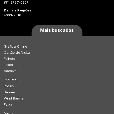
(51) 2797-0207
Demais Regiões
4003-9016
Mais buscados
Gráfica Online
Cartão de Visita
Folheto
Folder
Adesivo
Etiqueta
Rótulo
Banner
Wind Banner
Faixa
Pasta