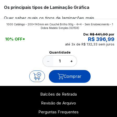
Os principais tipos de Laminação Gráfica
Quer saber quais os tipos de laminações mais
1000 Catálogo - 200x140mm em Couché Brilho 90g - 4x4 - Sem Enobrecimento - 1
aplicados nos impressos da gráfica FuturaIM? Então,
Dobra Modelo Simples
(63158)
continue a leitura que vamos revelar para você!
De:
R$ 441,00
por
R$ 396,99
10% OFF*
até 3x de R$ 132,33 sem juros
Ver todos os posts
Quantidade
−
+
Comprar
Balcões de Retirada
Revisão de Arquivo
Perguntas Frequentes