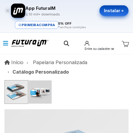
App FuturaIM
Instalar
10 mil+ downloads
5% OFF
PRIMEIRACOMPRA
*verifique condições
Entre
ou cadastre-se
Início
Início
Papelaria Personalizada
Catálogo Personalizado