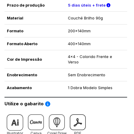
Verifique a
Prazo de produção
5 dias úteis + frete
Material
Couché Brilho 90g
Formato
200x140mm
Formato Aberto
400x140mm
4x4 - Colorido Frente e
Cor de Impressão
Verso
Enobrecimento
Sem Enobrecimento
Acabamento
1 Dobra Modelo Simples
Saiba como utilizar os nossos gabaritos
Utilize o gabarito
Illustrator
Canva
Corel Draw
PDF