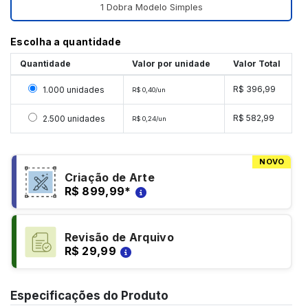
1 Dobra Modelo Simples
Escolha a quantidade
Quantidade
Valor por unidade
Valor Total
Selecionar 1000 unidades
R$ 396,99
1.000 unidades
R$ 0,40/un
Selecionar 2500 unidades
R$ 582,99
2.500 unidades
R$ 0,24/un
NOVO
Criação de Arte
R$ 899,99
*
Revisão de Arquivo
R$ 29,99
Especificações do Produto