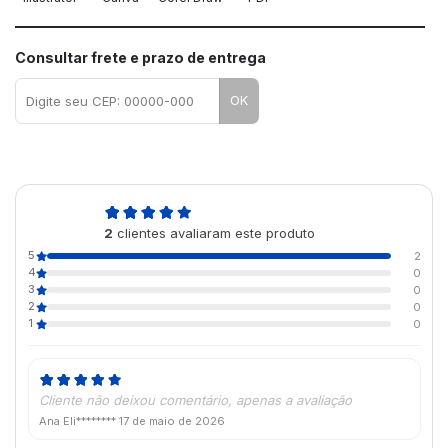
Consultar frete e prazo de entrega
OK
5,0
2
clientes avaliaram este produto
de 5
5
2
4
0
3
0
2
0
1
0
Cliente não deixou comentário, apenas a avaliação
Ana Eli********
17 de maio de 2026