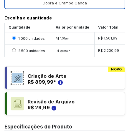
Dobra e Grampo Canoa
Escolha a quantidade
Quantidade
Valor por unidade
Valor Total
Selecionar 1000 unidades
R$ 1.501,99
1.000 unidades
R$ 1,51/un
Selecionar 2500 unidades
R$ 2.200,99
2.500 unidades
R$ 0,89/un
NOVO
Criação de Arte
R$ 899,99
*
Revisão de Arquivo
R$ 29,99
Especificações do Produto