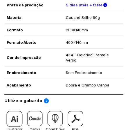
Verifique a
Prazo de produção
5 dias úteis + frete
Material
Couché Brilho 90g
Formato
200x140mm
Formato Aberto
400x140mm
4x4 - Colorido Frente e
Cor de Impressão
Verso
Enobrecimento
Sem Enobrecimento
Acabamento
Dobra e Grampo Canoa
Saiba como utilizar os nossos gabaritos
Utilize o gabarito
Illustrator
Canva
Corel Draw
PDF