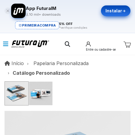
App FuturaIM
Instalar
10 mil+ downloads
5% OFF
PRIMEIRACOMPRA
*verifique condições
Entre
ou cadastre-se
Início
Início
Papelaria Personalizada
Catálogo Personalizado