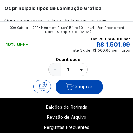
Os principais tipos de Laminação Gráfica
Quer saber quais os tipos de laminações mais
1000 Catálogo - 200x140mm em Couché Brilho 90g - 4x4 - Sem Enobrecimento -
aplicados nos impressos da gráfica FuturaIM? Então,
Dobra e Grampo Canoa
(63164)
continue a leitura que vamos revelar para você!
De:
R$ 1.669,00
por
R$ 1.501,99
10% OFF*
até 3x de R$ 500,66 sem juros
Ver todos os posts
Quantidade
−
+
Comprar
Balcões de Retirada
Revisão de Arquivo
Perguntas Frequentes