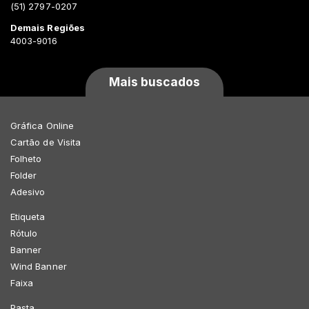
(51) 2797-0207
Demais Regiões
4003-9016
Mais buscados
Gráfica Online
Cartão de Visita
Folheto
Folder
Adesivo
Etiqueta
Rótulo
Banner
Wind Banner
Faixa
Pasta