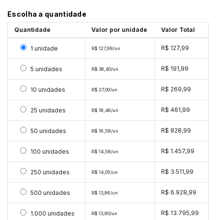
Escolha a quantidade
Quantidade
Valor por unidade
Valor Total
Selecionar 1 unidade
R$ 127,99
1 unidade
R$ 127,99/un
Selecionar 5 unidades
R$ 191,99
5 unidades
R$ 38,40/un
Selecionar 10 unidades
R$ 269,99
10 unidades
R$ 27,00/un
Selecionar 25 unidades
R$ 461,99
25 unidades
R$ 18,48/un
Selecionar 50 unidades
R$ 828,99
50 unidades
R$ 16,58/un
Selecionar 100 unidades
R$ 1.457,99
100 unidades
R$ 14,58/un
Selecionar 250 unidades
R$ 3.511,99
250 unidades
R$ 14,05/un
Selecionar 500 unidades
R$ 6.928,99
500 unidades
R$ 13,86/un
Selecionar 1000 unidades
R$ 13.795,99
1.000 unidades
R$ 13,80/un