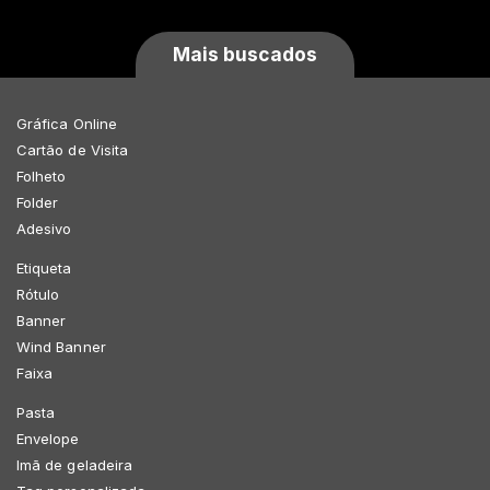
Mais buscados
Gráfica Online
Cartão de Visita
Folheto
Folder
Adesivo
Etiqueta
Rótulo
Banner
Wind Banner
Faixa
Pasta
Envelope
Imã de geladeira