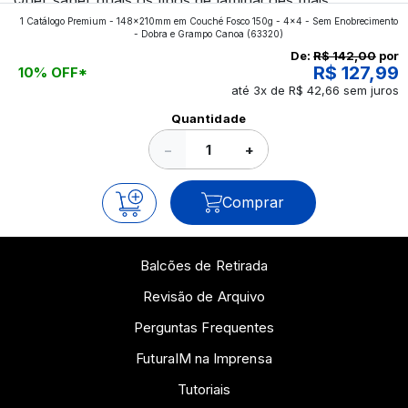
1 Catálogo Premium - 148x210mm em Couché Fosco 150g - 4x4 - Sem Enobrecimento
aplicados nos impressos da gráfica FuturaIM? Então,
- Dobra e Grampo Canoa
(63320)
continue a leitura que vamos revelar para você!
De:
R$ 142,00
por
R$ 127,99
10% OFF*
até 3x de R$ 42,66 sem juros
Ver todos os posts
Quantidade
−
+
Comprar
Balcões de Retirada
Revisão de Arquivo
Perguntas Frequentes
FuturaIM na Imprensa
Tutoriais