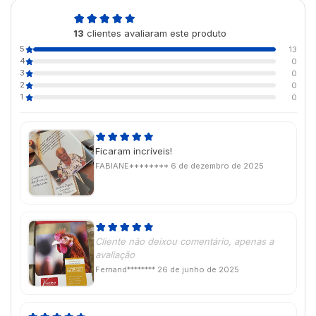
5,0
13
clientes avaliaram este produto
de 5
5
13
4
0
3
0
2
0
1
0
Ficaram incríveis!
FABIANE********
6 de dezembro de 2025
Cliente não deixou comentário, apenas a
avaliação
Fernand********
26 de junho de 2025