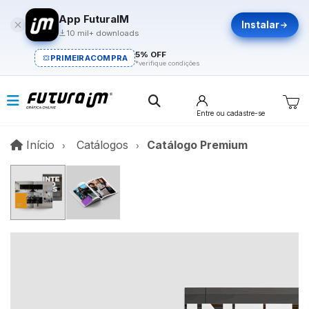
App FuturaIM
Instalar
10 mil+ downloads
5% OFF
PRIMEIRACOMPRA
*verifique condições
Entre
ou cadastre-se
Início
Início
Catálogos
Catálogo Premium