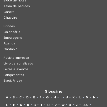
Bloco de notas
Talão de pedidos
Caneta
Chaveiro
Brindes
Calendário
Embalagens
Agenda
Cardápio
Revista Impressa
Livro personalizado
Feiras e eventos
Lançamentos
Black Friday
Glossário
A
B
C
D
E
F
G
H
I
J
K
L
M
N
O
P
Q
R
S
T
U
V
W
X
Z
0-9