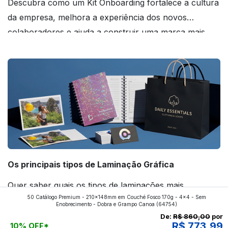
Descubra como um Kit Onboarding fortalece a cultura
da empresa, melhora a experiência dos novos
colaboradores e ajuda a construir uma marca mais
forte! Confira!
Os principais tipos de Laminação Gráfica
Quer saber quais os tipos de laminações mais
50 Catálogo Premium - 210x148mm em Couché Fosco 170g - 4x4 - Sem
aplicados nos impressos da gráfica FuturaIM? Então,
Enobrecimento - Dobra e Grampo Canoa
(64754)
continue a leitura que vamos revelar para você!
De:
R$ 860,00
por
R$ 773,99
10% OFF*