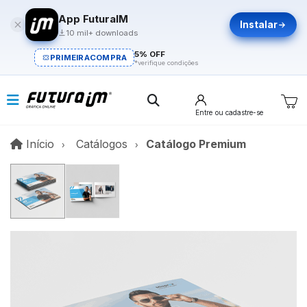
App FuturaIM
Instalar
10 mil+ downloads
5% OFF
PRIMEIRACOMPRA
*verifique condições
Entre
ou cadastre-se
Início
Início
Catálogos
Catálogo Premium