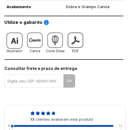
Acabamento
Dobra e Grampo Canoa
Saiba como utilizar os nossos gabaritos
Utilize o gabarito
Illustrator
Canva
Corel Draw
PDF
Consultar frete e prazo de entrega
OK
5,0
13
clientes avaliaram este produto
de 5
5
13