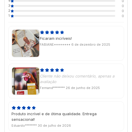
4
0
3
0
2
0
1
0
Ficaram incríveis!
FABIANE********
6 de dezembro de 2025
Cliente não deixou comentário, apenas a
avaliação
Fernand********
26 de junho de 2025
Produto incrível e de ótima qualidade. Entrega
sensacional!
Eduardo********
30 de julho de 2026