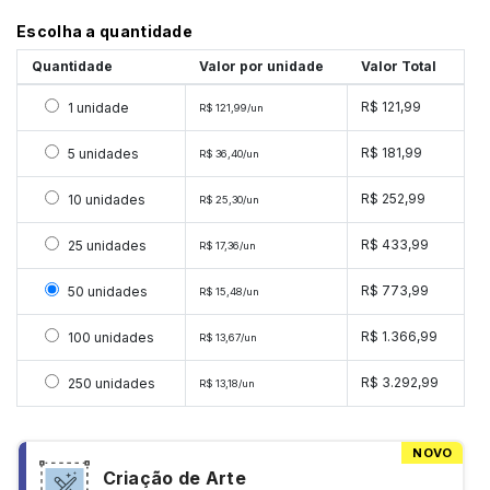
Escolha a quantidade
Quantidade
Valor por unidade
Valor Total
Selecionar 1 unidade
R$ 121,99
1 unidade
R$ 121,99/un
Selecionar 5 unidades
R$ 181,99
5 unidades
R$ 36,40/un
Selecionar 10 unidades
R$ 252,99
10 unidades
R$ 25,30/un
Selecionar 25 unidades
R$ 433,99
25 unidades
R$ 17,36/un
Selecionar 50 unidades
R$ 773,99
50 unidades
R$ 15,48/un
Selecionar 100 unidades
R$ 1.366,99
100 unidades
R$ 13,67/un
Selecionar 250 unidades
R$ 3.292,99
250 unidades
R$ 13,18/un
NOVO
Criação de Arte