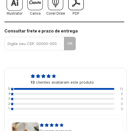
Illustrator
Canva
Corel Draw
PDF
Consultar frete e prazo de entrega
OK
5,0
13
clientes avaliaram este produto
de 5
5
13
4
0
3
0
2
0
1
0