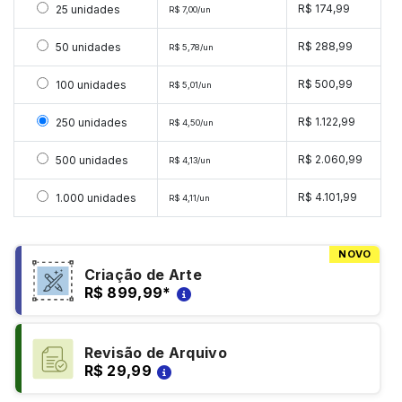
Selecionar 25 unidades
R$ 174,99
25 unidades
R$ 7,00/un
Selecionar 50 unidades
R$ 288,99
50 unidades
R$ 5,78/un
Selecionar 100 unidades
R$ 500,99
100 unidades
R$ 5,01/un
Selecionar 250 unidades
R$ 1.122,99
250 unidades
R$ 4,50/un
Selecionar 500 unidades
R$ 2.060,99
500 unidades
R$ 4,13/un
Selecionar 1000 unidades
R$ 4.101,99
1.000 unidades
R$ 4,11/un
NOVO
Criação de Arte
R$ 899,99
*
Revisão de Arquivo
R$ 29,99