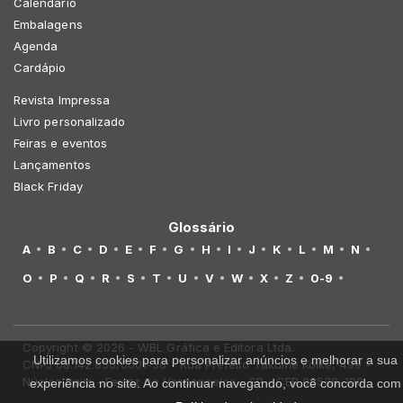
Calendário
Embalagens
Agenda
Cardápio
Revista Impressa
Livro personalizado
Feiras e eventos
Lançamentos
Black Friday
Glossário
A
B
C
D
E
F
G
H
I
J
K
L
M
N
O
P
Q
R
S
T
U
V
W
X
Z
0-9
Copyright © 2026 - WBL Gráfica e Editora Ltda.
Utilizamos cookies para personalizar anúncios e melhorar a sua
CNPJ 08.142.850/0001-36 - Rua Prefeito Takume Koike, 499 -
Núcleo Itaim - Ferraz de Vasconcelos - SP - CEP 08538-100
experiência no site. Ao continuar navegando, você concorda com