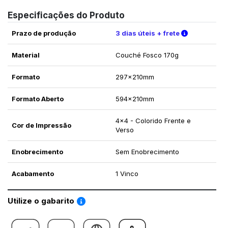
Especificações do Produto
Verifique a
Prazo de produção
3 dias úteis + frete
Material
Couché Fosco 170g
Formato
297x210mm
Formato Aberto
594x210mm
4x4 - Colorido Frente e
Cor de Impressão
Verso
Enobrecimento
Sem Enobrecimento
Acabamento
1 Vinco
Saiba como utilizar os nossos gabaritos
Utilize o gabarito