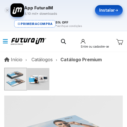
App FuturaIM
Instalar
10 mil+ downloads
5% OFF
PRIMEIRACOMPRA
*verifique condições
Entre
ou cadastre-se
Início
Início
Catálogos
Catálogo Premium