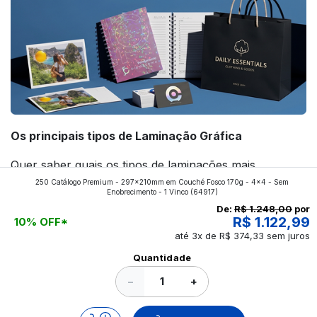
Os principais tipos de Laminação Gráfica
Quer saber quais os tipos de laminações mais
250 Catálogo Premium - 297x210mm em Couché Fosco 170g - 4x4 - Sem
aplicados nos impressos da gráfica FuturaIM? Então,
Enobrecimento - 1 Vinco
(64917)
continue a leitura que vamos revelar para você!
De:
R$ 1.248,00
por
R$ 1.122,99
10% OFF*
até 3x de R$ 374,33 sem juros
Ver todos os posts
Quantidade
−
+