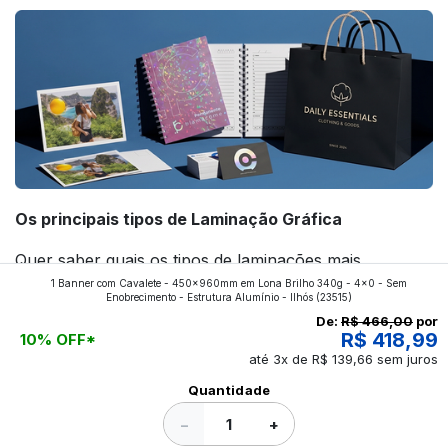
Os principais tipos de Laminação Gráfica
Quer saber quais os tipos de laminações mais
1 Banner com Cavalete - 450x960mm em Lona Brilho 340g - 4x0 - Sem
aplicados nos impressos da gráfica FuturaIM? Então,
Enobrecimento - Estrutura Alumínio - Ilhós
(23515)
continue a leitura que vamos revelar para você!
De:
R$ 466,00
por
R$ 418,99
10% OFF*
até 3x de R$ 139,66 sem juros
Ver todos os posts
Quantidade
−
+