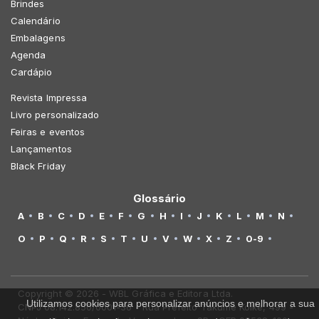
Brindes
Calendário
Embalagens
Agenda
Cardápio
Revista Impressa
Livro personalizado
Feiras e eventos
Lançamentos
Black Friday
Glossário
A
B
C
D
E
F
G
H
I
J
K
L
M
N
O
P
Q
R
S
T
U
V
W
X
Z
0-9
Copyright © 2026 - WBL Gráfica e Editora Ltda.
Utilizamos cookies para personalizar anúncios e melhorar a sua
CNPJ 08.142.850/0001-36 - Rua Prefeito Takume Koike, 499 -