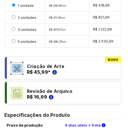
Selecionar 1 unidade
R$ 418,99
1 unidade
R$ 418,99/un
Selecionar 2 unidades
R$ 821,99
2 unidades
R$ 411,00/un
Selecionar 3 unidades
R$ 1.222,99
3 unidades
R$ 407,67/un
Selecionar 5 unidades
R$ 2.030,99
5 unidades
R$ 406,20/un
NOVO
Criação de Arte
R$ 45,99
*
Revisão de Arquivo
R$ 16,99
Especificações do Produto
Verifique a
Prazo de produção
4 dias úteis + frete