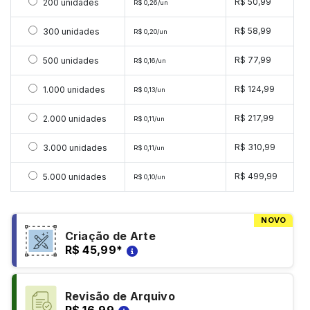
Selecionar 200 unidades
R$ 50,99
200 unidades
R$ 0,26/un
Selecionar 300 unidades
R$ 58,99
300 unidades
R$ 0,20/un
Selecionar 500 unidades
R$ 77,99
500 unidades
R$ 0,16/un
Selecionar 1000 unidades
R$ 124,99
1.000 unidades
R$ 0,13/un
Selecionar 2000 unidades
R$ 217,99
2.000 unidades
R$ 0,11/un
Selecionar 3000 unidades
R$ 310,99
3.000 unidades
R$ 0,11/un
Selecionar 5000 unidades
R$ 499,99
5.000 unidades
R$ 0,10/un
NOVO
Criação de Arte
R$ 45,99
*
Revisão de Arquivo