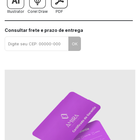
Illustrator
Corel Draw
PDF
Consultar frete e prazo de entrega
OK