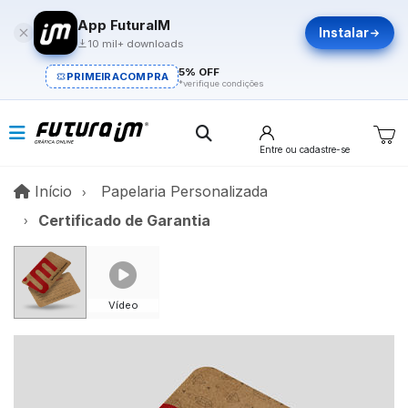
App FuturaIM
Instalar
10 mil+ downloads
5% OFF
PRIMEIRACOMPRA
*verifique condições
Entre
ou cadastre-se
Início
Início
Papelaria Personalizada
Certificado de Garantia
Vídeo