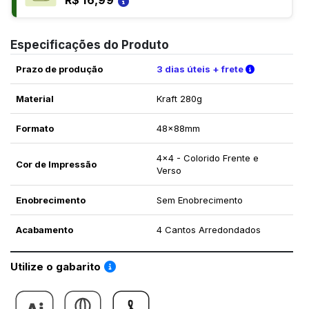
R$ 16,99
Especificações do Produto
Verifique a
Prazo de produção
3 dias úteis + frete
Material
Kraft 280g
Formato
48x88mm
4x4 - Colorido Frente e
Cor de Impressão
Verso
Enobrecimento
Sem Enobrecimento
Acabamento
4 Cantos Arredondados
Saiba como utilizar os nossos gabaritos
Utilize o gabarito