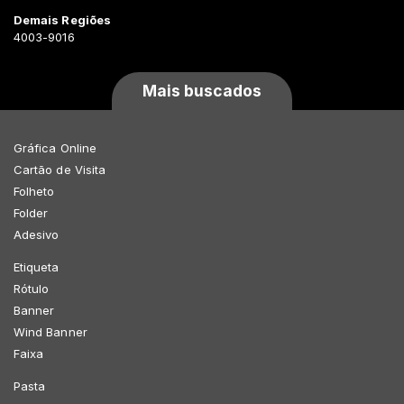
Demais Regiões
4003-9016
Mais buscados
Gráfica Online
Cartão de Visita
Folheto
Folder
Adesivo
Etiqueta
Rótulo
Banner
Wind Banner
Faixa
Pasta