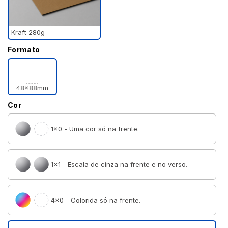
Kraft 280g
Formato
48x88mm
Cor
1×0 - Uma cor só na frente.
1×1 - Escala de cinza na frente e no verso.
4×0 - Colorida só na frente.