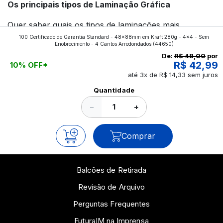
Os principais tipos de Laminação Gráfica
Quer saber quais os tipos de laminações mais
100 Certificado de Garantia Standard - 48x88mm em Kraft 280g - 4x4 - Sem
aplicados nos impressos da gráfica FuturaIM? Então,
Enobrecimento - 4 Cantos Arredondados
(44650)
continue a leitura que vamos revelar para você!
De:
R$ 48,00
por
R$ 42,99
10% OFF*
até 3x de R$ 14,33 sem juros
Ver todos os posts
Quantidade
−
+
Comprar
Balcões de Retirada
Revisão de Arquivo
Perguntas Frequentes
FuturaIM na Imprensa