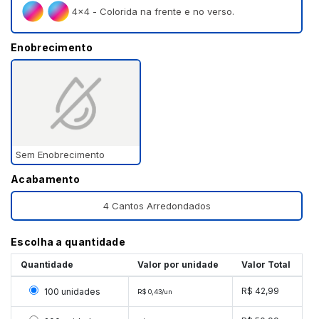
4×4 - Colorida na frente e no verso.
Enobrecimento
Sem Enobrecimento
Acabamento
4 Cantos Arredondados
Escolha a quantidade
Quantidade
Valor por unidade
Valor Total
Selecionar 100 unidades
R$ 42,99
100 unidades
R$ 0,43/un