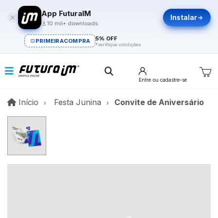
App FuturaIM
Instalar
10 mil+ downloads
5% OFF
PRIMEIRACOMPRA
*verifique condições
Entre
ou cadastre-se
Início
Início
Festa Junina
Convite de Aniversário