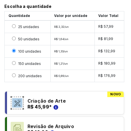
Escolha a quantidade
Quantidade
Valor por unidade
Valor Total
Selecionar 25 unidades
R$ 57,99
25 unidades
R$ 2,32/un
Selecionar 50 unidades
R$ 81,99
50 unidades
R$ 1,64/un
Selecionar 100 unidades
R$ 132,99
100 unidades
R$ 1,33/un
Selecionar 150 unidades
R$ 180,99
150 unidades
R$ 1,21/un
Selecionar 200 unidades
R$ 176,99
200 unidades
R$ 0,89/un
NOVO
Criação de Arte
R$ 45,99
*
Revisão de Arquivo