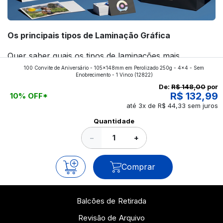
Os principais tipos de Laminação Gráfica
Quer saber quais os tipos de laminações mais
100 Convite de Aniversário - 105x148mm em Perolizado 250g - 4x4 - Sem
aplicados nos impressos da gráfica FuturaIM? Então,
Enobrecimento - 1 Vinco
(12822)
continue a leitura que vamos revelar para você!
De:
R$ 148,00
por
R$ 132,99
10% OFF*
até 3x de R$ 44,33 sem juros
Ver todos os posts
Quantidade
−
+
Comprar
Balcões de Retirada
Revisão de Arquivo