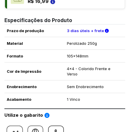
R$ 16,99
Especificações do Produto
Verifique a
Prazo de produção
3 dias úteis + frete
Material
Perolizado 250g
Formato
105x148mm
4x4 - Colorido Frente e
Cor de Impressão
Verso
Enobrecimento
Sem Enobrecimento
Acabamento
1 Vinco
Saiba como utilizar os nossos gabaritos
Utilize o gabarito