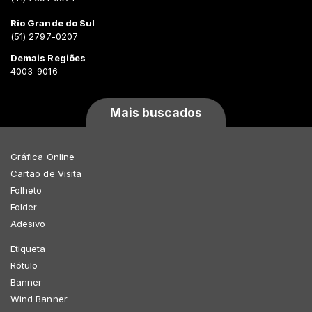
Rio Grande do Sul
(51) 2797-0207
Demais Regiões
4003-9016
Mais buscados
Gráfica Online
Cartão de Visita
Folheto
Folder
Adesivo
Etiqueta
Rótulo
Banner
Wind Banner