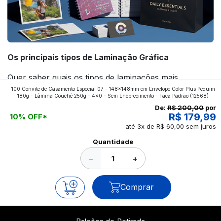
Os principais tipos de Laminação Gráfica
Quer saber quais os tipos de laminações mais
100 Convite de Casamento Especial 07 - 148x148mm em Envelope Color Plus Pequim
aplicados nos impressos da gráfica FuturaIM? Então,
180g - Lâmina Couché 250g - 4x0 - Sem Enobrecimento - Faca Padrão
(12568)
continue a leitura que vamos revelar para você!
De:
R$ 200,00
por
R$ 179,99
10% OFF*
até 3x de R$ 60,00 sem juros
Ver todos os posts
Quantidade
−
+
Comprar