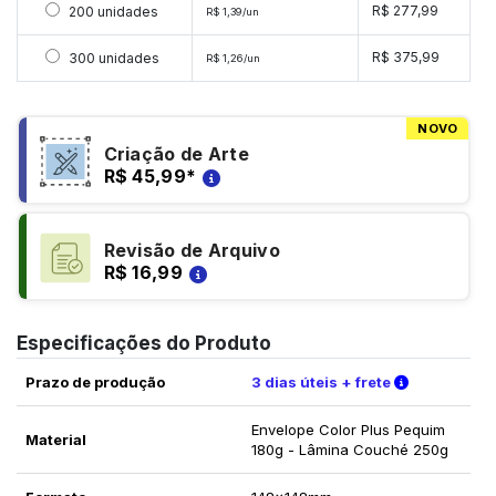
Selecionar 200 unidades
R$ 277,99
200 unidades
R$ 1,39/un
Selecionar 300 unidades
R$ 375,99
300 unidades
R$ 1,26/un
NOVO
Criação de Arte
R$ 45,99
*
Revisão de Arquivo
R$ 16,99
Especificações do Produto
Verifique a
Prazo de produção
3 dias úteis + frete
Envelope Color Plus Pequim
Material
180g - Lâmina Couché 250g