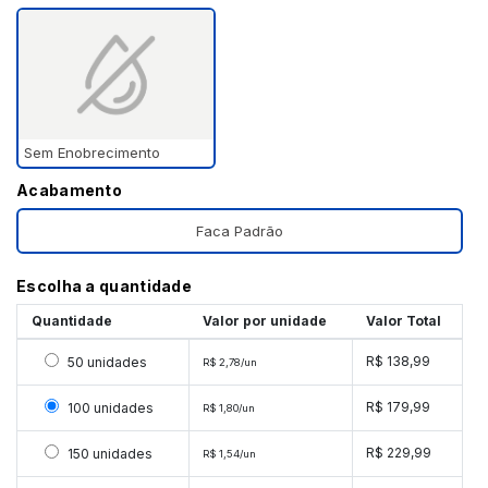
Sem Enobrecimento
Acabamento
Faca Padrão
Escolha a quantidade
Quantidade
Valor por unidade
Valor Total
Selecionar 50 unidades
R$ 138,99
50 unidades
R$ 2,78/un
Selecionar 100 unidades
R$ 179,99
100 unidades
R$ 1,80/un
Selecionar 150 unidades
R$ 229,99
150 unidades
R$ 1,54/un