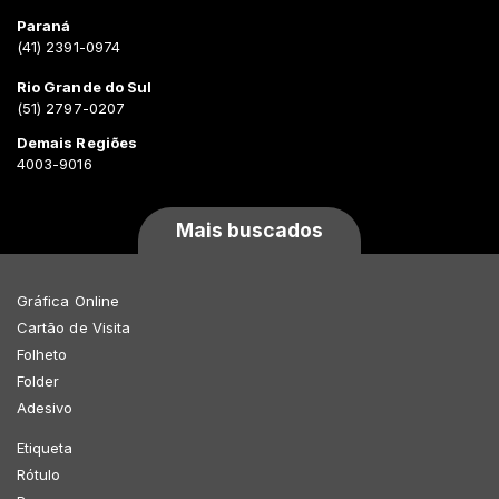
Paraná
(41) 2391-0974
Rio Grande do Sul
(51) 2797-0207
Demais Regiões
4003-9016
Mais buscados
Gráfica Online
Cartão de Visita
Folheto
Folder
Adesivo
Etiqueta
Rótulo