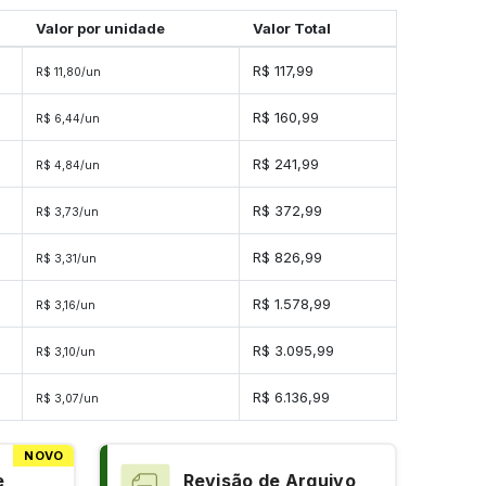
Valor por unidade
Valor Total
R$ 117,99
R$ 11,80/un
R$ 160,99
R$ 6,44/un
R$ 241,99
R$ 4,84/un
s
R$ 372,99
R$ 3,73/un
s
R$ 826,99
R$ 3,31/un
s
R$ 1.578,99
R$ 3,16/un
es
R$ 3.095,99
R$ 3,10/un
es
R$ 6.136,99
R$ 3,07/un
NOVO
e
Revisão de Arquivo