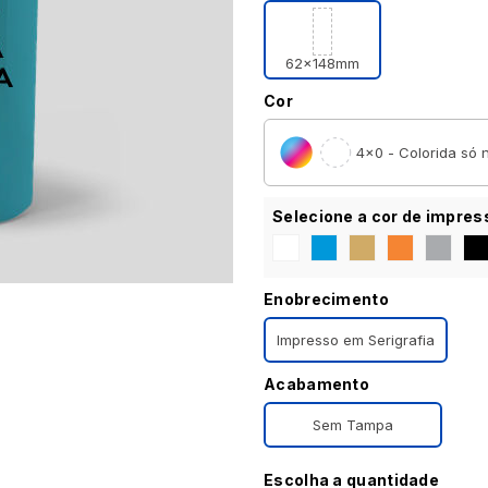
62x148mm
Cor
4×0 - Colorida só n
Selecione a cor de impres
Enobrecimento
Impresso em Serigrafia
Acabamento
Sem Tampa
Escolha a quantidade