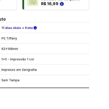
R$ 16,99
uto
Verifique as condições de entrega
11 dias úteis + frete
PS Tiffany
62x148mm
1x0 - Impressão 1 cor
Impresso em Serigrafia
Sem Tampa
mo utilizar os nossos gabaritos