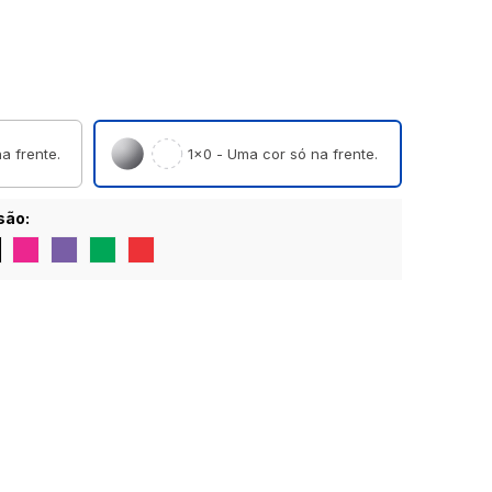
a frente.
1×0 - Uma cor só na frente.
são: