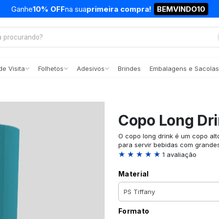
Ganhe
10% OFF
na sua
primeira compra!
BEMVINDO10
e Visita
Folhetos
Adesivos
Brindes
Embalagens e Sacolas
Copo Long Dr
O copo long drink é um copo alt
para servir bebidas com grandes
★ ★ ★ ★ ★
1 avaliação
Material
Formato