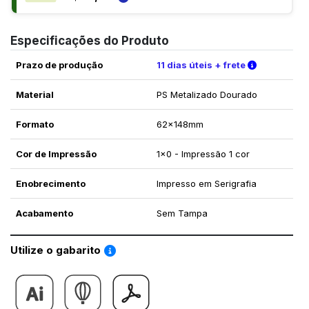
Especificações do Produto
Verifique a
Prazo de produção
11 dias úteis + frete
Material
PS Metalizado Dourado
Formato
62x148mm
Cor de Impressão
1x0 - Impressão 1 cor
Enobrecimento
Impresso em Serigrafia
Acabamento
Sem Tampa
Saiba como utilizar os nossos gabaritos
Utilize o gabarito