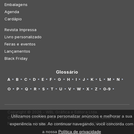
Embalagens
Agenda
Cardápio
Revista Impressa
Livro personalizado
Feiras e eventos
Lançamentos
Black Friday
Glossário
A
B
C
D
E
F
G
H
I
J
K
L
M
N
O
P
Q
R
S
T
U
V
W
X
Z
0-9
Copyright © 2026 - WBL Gráfica e Editora Ltda.
Utilizamos cookies para personalizar anúncios e melhorar a sua
CNPJ 08.142.850/0001-36 - Rua Prefeito Takume Koike, 499 -
Núcleo Itaim - Ferraz de Vasconcelos - SP - CEP 08538-100
experiência no site. Ao continuar navegando, você concorda com
a nossa
Política de privacidade