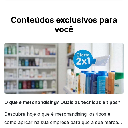
70 ml, usado para doses rápidas.
Ajuda sim. Você pode contratar o Designer
IMbatível para criação profissional da arte ou
Conteúdos exclusivos para
a Checagem IMbatível para conferência
você
técnica do arquivo.
O que é merchandising? Quais as técnicas e tipos?
Descubra hoje o que é merchandising, os tipos e
como aplicar na sua empresa para que a sua marca