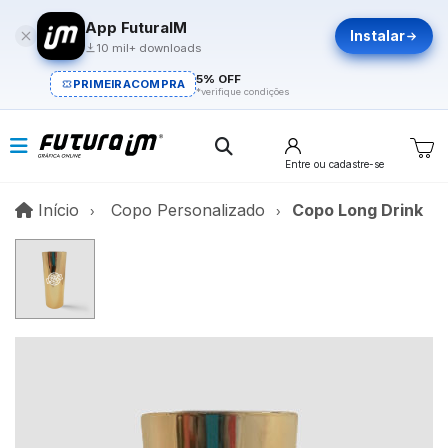
App FuturaIM
Instalar
10 mil+ downloads
5% OFF
PRIMEIRACOMPRA
*verifique condições
Entre
ou cadastre-se
Início
Início
Copo Personalizado
Copo Long Drink