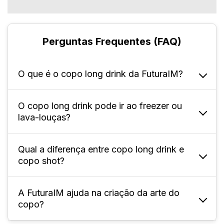
Perguntas Frequentes (FAQ)
O que é o copo long drink da FuturaIM?
O copo long drink pode ir ao freezer ou
É um copo alto e estreito de 350 ml, ideal
lava-louças?
para bebidas com bastante líquido e gelo,
muito utilizado em festas, eventos, bares,
casamentos e ações promocionais.
Qual a diferença entre copo long drink e
Não. Por ser de PS, não é recomendado usar
copo shot?
no freezer nem em lava-louças, pois
temperaturas extremas podem deformar ou
danificar o material.
A FuturaIM ajuda na criação da arte do
O Long Drink é alto, estreito e comporta 350
copo?
ml, ideal para coquetéis longos; o shot é
baixo, pequeno e comporta cerca de 30 ml a