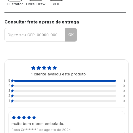
Illustrator
Corel Draw
PDF
Consultar frete e prazo de entrega
OK
5,0
1
cliente avaliou este produto
de 5
5
1
4
0
3
0
2
0
1
0
muito bom e bem embalado.
Rosa Cr********
1 de agosto de 2024