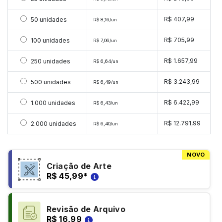
Selecionar 50 unidades
R$ 407,99
50 unidades
R$ 8,16/un
Selecionar 100 unidades
R$ 705,99
100 unidades
R$ 7,06/un
Selecionar 250 unidades
R$ 1.657,99
250 unidades
R$ 6,64/un
Selecionar 500 unidades
R$ 3.243,99
500 unidades
R$ 6,49/un
Selecionar 1000 unidades
R$ 6.422,99
1.000 unidades
R$ 6,43/un
Selecionar 2000 unidades
R$ 12.791,99
2.000 unidades
R$ 6,40/un
NOVO
Criação de Arte
R$ 45,99
*
Revisão de Arquivo
R$ 16,99