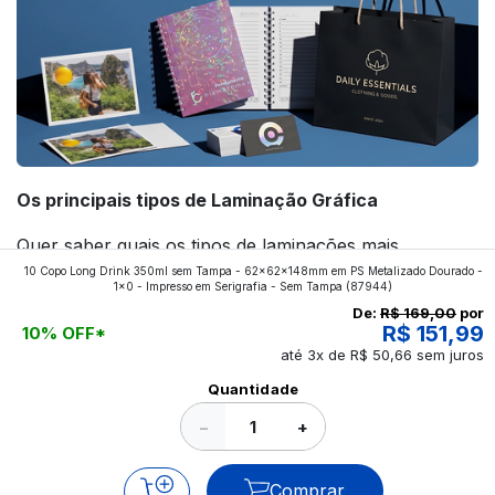
Os principais tipos de Laminação Gráfica
Quer saber quais os tipos de laminações mais
10 Copo Long Drink 350ml sem Tampa - 62x62x148mm em PS Metalizado Dourado -
aplicados nos impressos da gráfica FuturaIM? Então,
1x0 - Impresso em Serigrafia - Sem Tampa
(87944)
continue a leitura que vamos revelar para você!
De:
R$ 169,00
por
R$ 151,99
10% OFF*
até 3x de R$ 50,66 sem juros
Ver todos os posts
Quantidade
−
+
Comprar