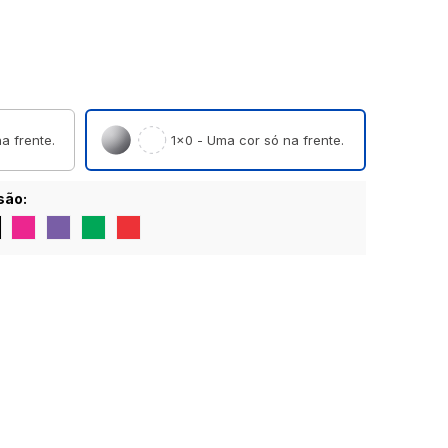
a frente.
1×0 - Uma cor só na frente.
são: