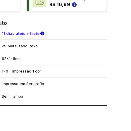
R$ 16,99
uto
Verifique as condições de entrega
11 dias úteis + frete
PS Metalizado Roxo
62x148mm
1x0 - Impressão 1 cor
Impresso em Serigrafia
Sem Tampa
mo utilizar os nossos gabaritos