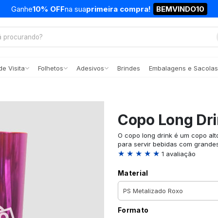
Ganhe
10% OFF
na sua
primeira compra!
BEMVINDO10
e Visita
Folhetos
Adesivos
Brindes
Embalagens e Sacolas
Copo Long Dr
O copo long drink é um copo alt
para servir bebidas com grandes
★ ★ ★ ★ ★
1 avaliação
Material
Formato