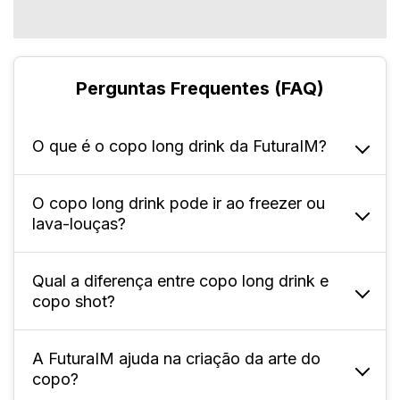
Perguntas Frequentes (FAQ)
O que é o copo long drink da FuturaIM?
O copo long drink pode ir ao freezer ou
É um copo alto e estreito de 350 ml, ideal
lava-louças?
para bebidas com bastante líquido e gelo,
muito utilizado em festas, eventos, bares,
casamentos e ações promocionais.
Qual a diferença entre copo long drink e
Não. Por ser de PS, não é recomendado usar
copo shot?
no freezer nem em lava-louças, pois
temperaturas extremas podem deformar ou
danificar o material.
A FuturaIM ajuda na criação da arte do
O Long Drink é alto, estreito e comporta 350
copo?
ml, ideal para coquetéis longos; o shot é