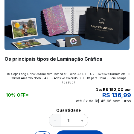
Os principais tipos de Laminação Gráfica
Quer saber quais os tipos de laminações mais
10 Copo Long Drink 350ml sem Tampa e 1 Folha A3 DTF-UV - 62x62x148mm em PS
Cristal Amarelo Neon - 4x0 - Adesivo Colorido DTF UV para Colar - Sem Tampa
aplicados nos impressos da gráfica FuturaIM? Então,
(89950)
continue a leitura que vamos revelar para você!
De:
R$ 152,00
por
R$ 136,99
10% OFF*
até 3x de R$ 45,66 sem juros
Ver todos os posts
Quantidade
−
+