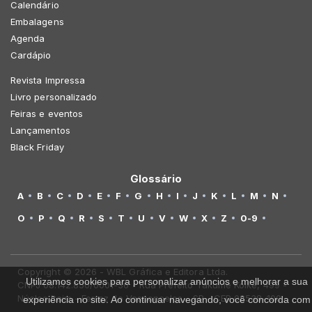
Calendário
Embalagens
Agenda
Cardápio
Revista Impressa
Livro personalizado
Feiras e eventos
Lançamentos
Black Friday
Glossário
A
B
C
D
E
F
G
H
I
J
K
L
M
N
O
P
Q
R
S
T
U
V
W
X
Z
0-9
Copyright © 2026 - WBL Gráfica e Editora Ltda.
Utilizamos cookies para personalizar anúncios e melhorar a sua
CNPJ 08.142.850/0001-36 - Rua Prefeito Takume Koike, 499 -
Núcleo Itaim - Ferraz de Vasconcelos - SP - CEP 08538-100
experiência no site. Ao continuar navegando, você concorda com