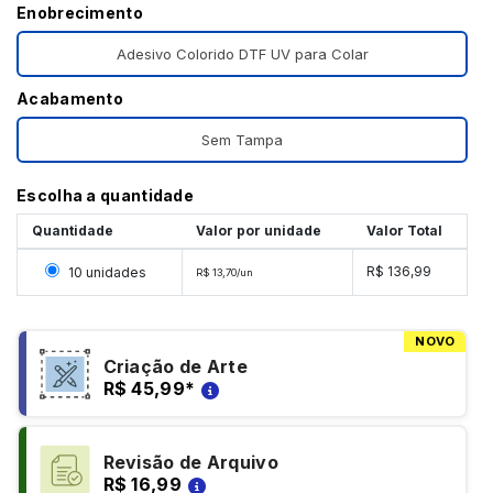
Enobrecimento
Adesivo Colorido DTF UV para Colar
Acabamento
Sem Tampa
Escolha a quantidade
Quantidade
Valor por unidade
Valor Total
Selecionar 10 unidades
R$ 136,99
10 unidades
R$ 13,70/un
NOVO
Criação de Arte
R$ 45,99
*
Revisão de Arquivo
R$ 16,99