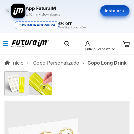
App FuturaIM
Instalar
10 mil+ downloads
5% OFF
PRIMEIRACOMPRA
*verifique condições
Entre
ou cadastre-se
Início
Início
Copo Personalizado
Copo Long Drink