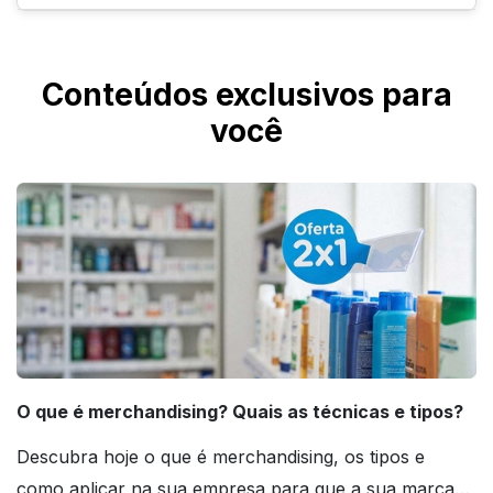
baixo, pequeno e comporta cerca de 30 ml a
70 ml, usado para doses rápidas.
Ajuda sim. Você pode contratar o Designer
IMbatível para criação profissional da arte ou
Conteúdos exclusivos para
a Checagem IMbatível para conferência
você
técnica do arquivo.
O que é merchandising? Quais as técnicas e tipos?
Descubra hoje o que é merchandising, os tipos e
como aplicar na sua empresa para que a sua marca