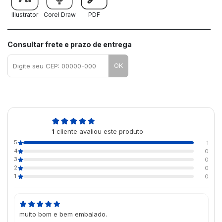
Illustrator
Corel Draw
PDF
Consultar frete e prazo de entrega
OK
5,0
1
cliente avaliou este produto
de 5
5
1
4
0
3
0
2
0
1
0
muito bom e bem embalado.