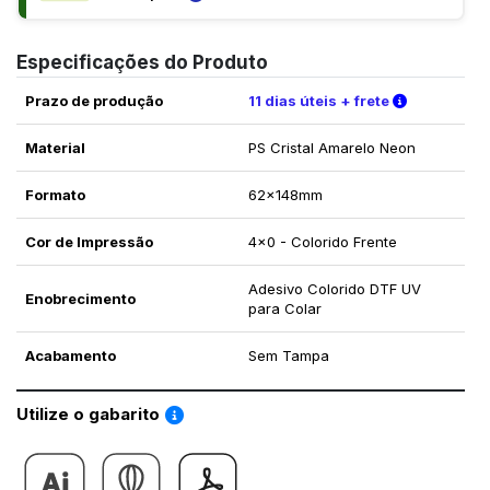
Especificações do Produto
Verifique a
Prazo de produção
11 dias úteis + frete
Material
PS Cristal Amarelo Neon
Formato
62x148mm
Cor de Impressão
4x0 - Colorido Frente
Adesivo Colorido DTF UV
Enobrecimento
para Colar
Acabamento
Sem Tampa
Saiba como utilizar os nossos gabaritos
Utilize o gabarito