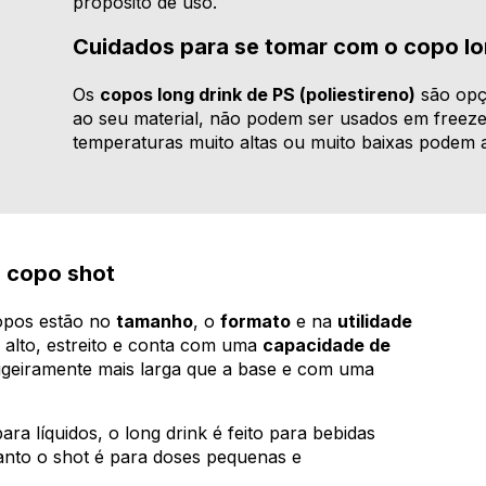
propósito de uso.
Cuidados para se tomar com o copo lo
Os
copos long drink de PS (poliestireno)
são opçõ
ao seu material, não podem ser usados em freeze
temperaturas muito altas ou muito baixas podem a
e copo shot
copos estão no
tamanho
, o
formato
e na
utilidade
 alto, estreito e conta com uma
capacidade de
ligeiramente mais larga que a base e com uma
ra líquidos, o long drink é feito para bebidas
anto o shot é para doses pequenas e