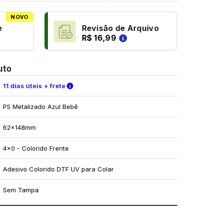
NOVO
e
Revisão de Arquivo
R$ 16,99
uto
Verifique as condições de entrega
11 dias úteis + frete
PS Metalizado Azul Bebê
62x148mm
4x0 - Colorido Frente
Adesivo Colorido DTF UV para Colar
Sem Tampa
mo utilizar os nossos gabaritos