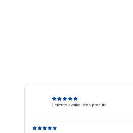
5,0
1
cliente avaliou este produto
de 5