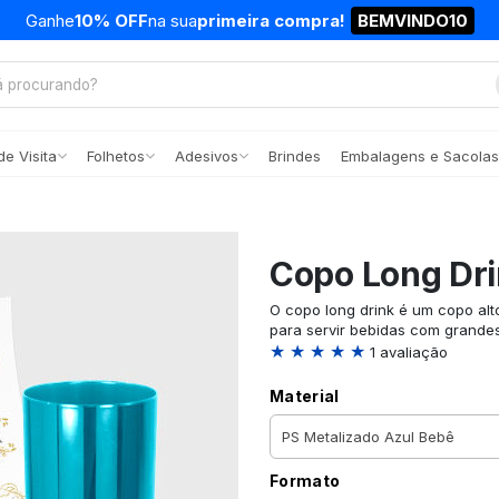
Ganhe
10% OFF
na sua
primeira compra!
BEMVINDO10
e Visita
Folhetos
Adesivos
Brindes
Embalagens e Sacolas
Copo Long Dr
O copo long drink é um copo alt
para servir bebidas com grandes
★ ★ ★ ★ ★
1 avaliação
Material
Formato