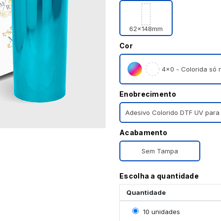
62x148mm
Cor
4×0 - Colorida só n
Enobrecimento
Adesivo Colorido DTF UV para
Acabamento
Sem Tampa
Escolha a quantidade
Quantidade
Selecionar 10 unidades
10 unidades