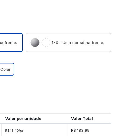
a frente.
1×0 - Uma cor só na frente.
 Colar
Valor por unidade
Valor Total
R$ 183,99
R$ 18,40/un