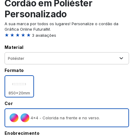
Cordão em Poliéster
Personalizado
A sua marca por todos os lugares! Personalize o cordão da
Gráfica Online FuturaIM.
★ ★ ★ ★ ★
3 avaliações
Material
Formato
850x20mm
Cor
4×4 - Colorida na frente e no verso.
Enobrecimento