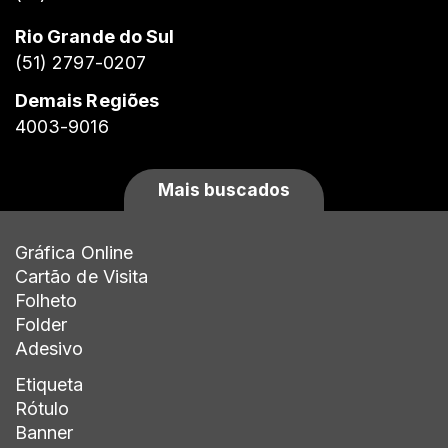
Rio Grande do Sul
(51) 2797-0207
Demais Regiões
4003-9016
Mais buscados
Gráfica Online
Cartão de Visita
Folheto
Folder
Adesivo
Etiqueta
Rótulo
Banner