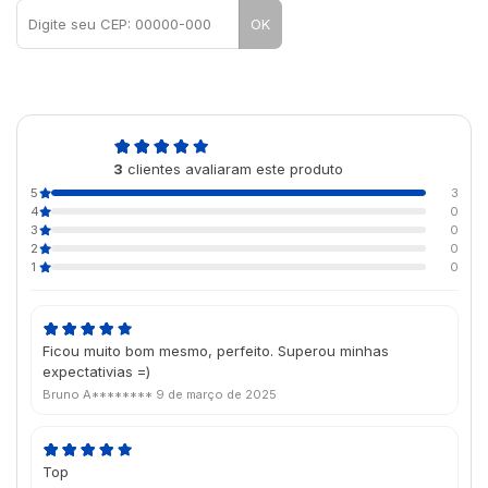
OK
5,0
3
clientes avaliaram este produto
de 5
5
3
4
0
3
0
2
0
1
0
Ficou muito bom mesmo, perfeito. Superou minhas
expectativias =)
Bruno A********
9 de março de 2025
Top