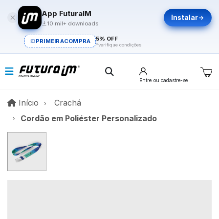
App FuturaIM
Instalar
10 mil+ downloads
5% OFF
PRIMEIRACOMPRA
*verifique condições
Entre
ou cadastre-se
Início
Início
Crachá
Cordão em Poliéster Personalizado