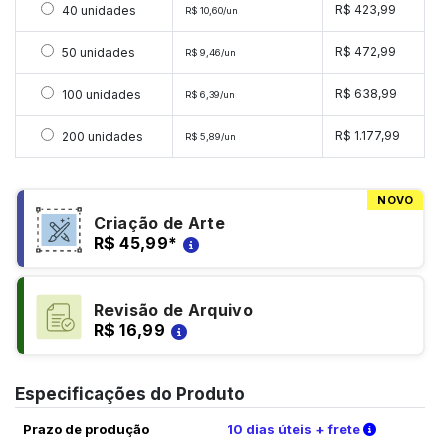
Selecionar 40 unidades
R$ 423,99
40 unidades
R$ 10,60/un
Selecionar 50 unidades
R$ 472,99
50 unidades
R$ 9,46/un
Selecionar 100 unidades
R$ 638,99
100 unidades
R$ 6,39/un
Selecionar 200 unidades
R$ 1.177,99
200 unidades
R$ 5,89/un
NOVO
Criação de Arte
R$ 45,99
*
Revisão de Arquivo
R$ 16,99
Especificações do Produto
Verifique 
Prazo de produção
10 dias úteis + frete