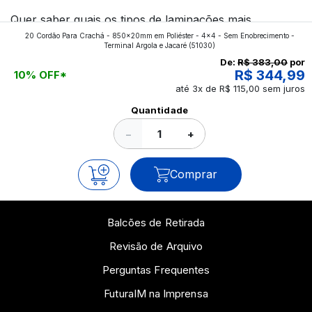
Quer saber quais os tipos de laminações mais
20 Cordão Para Crachá - 850x20mm em Poliéster - 4x4 - Sem Enobrecimento -
aplicados nos impressos da gráfica FuturaIM? Então,
Terminal Argola e Jacaré
(51030)
continue a leitura que vamos revelar para você!
De:
R$ 383,00
por
R$ 344,99
10% OFF*
até 3x de R$ 115,00 sem juros
Ver todos os posts
Quantidade
−
+
Comprar
Balcões de Retirada
Revisão de Arquivo
Perguntas Frequentes
FuturaIM na Imprensa