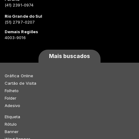
(41) 2391-0974
Rio Grande do Sul
(51) 2797-0207
Demais Regiões
4003-9016
Mais buscados
Gráfica Online
Cartão de Visita
Folheto
Folder
Adesivo
Etiqueta
Rótulo
Banner
Wind Banner