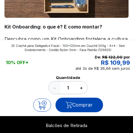
Kit Onboarding: o que é? E como montar?
Descubra como um Kit Onboarding fortalece a cultura
25 Crachá para Delegado e Fiscal - 100x120mm em Couché 300g - 4x4 - Sem
da empresa, melhora a experiência dos novos
Enobrecimento - Cordão Nylon 3mm - Faca Padrão
(129829)
colaboradores e ajuda a construir uma marca mais
De:
R$ 122,00
por
R$ 109,99
10% OFF*
forte! Confira!
até 3x de R$ 36,66 sem juros
Ver todos os posts
Quantidade
−
+
Comprar
Balcões de Retirada