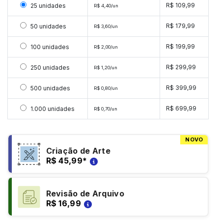
Selecionar 25 unidades
R$ 109,99
25 unidades
R$ 4,40/un
Selecionar 50 unidades
R$ 179,99
50 unidades
R$ 3,60/un
Selecionar 100 unidades
R$ 199,99
100 unidades
R$ 2,00/un
Selecionar 250 unidades
R$ 299,99
250 unidades
R$ 1,20/un
Selecionar 500 unidades
R$ 399,99
500 unidades
R$ 0,80/un
Selecionar 1000 unidades
R$ 699,99
1.000 unidades
R$ 0,70/un
NOVO
Criação de Arte
R$ 45,99
*
Revisão de Arquivo
R$ 16,99