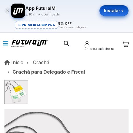
App FuturaIM
Instalar
10 mil+ downloads
5% OFF
PRIMEIRACOMPRA
*verifique condições
Entre
ou cadastre-se
Início
Início
Crachá
Crachá para Delegado e Fiscal