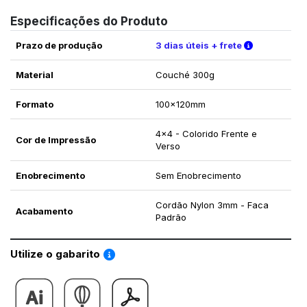
Especificações do Produto
Verifique a
Prazo de produção
3 dias úteis + frete
Material
Couché 300g
Formato
100x120mm
4x4 - Colorido Frente e
Cor de Impressão
Verso
Enobrecimento
Sem Enobrecimento
Cordão Nylon 3mm - Faca
Acabamento
Padrão
Saiba como utilizar os nossos gabaritos
Utilize o gabarito