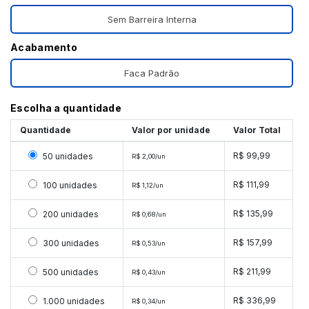
Sem Barreira Interna
Acabamento
Faca Padrão
Escolha a quantidade
Quantidade
Valor por unidade
Valor Total
Selecionar 50 unidades
R$ 99,99
50 unidades
R$ 2,00/un
Selecionar 100 unidades
R$ 111,99
100 unidades
R$ 1,12/un
Selecionar 200 unidades
R$ 135,99
200 unidades
R$ 0,68/un
Selecionar 300 unidades
R$ 157,99
300 unidades
R$ 0,53/un
Selecionar 500 unidades
R$ 211,99
500 unidades
R$ 0,43/un
Selecionar 1000 unidades
R$ 336,99
1.000 unidades
R$ 0,34/un