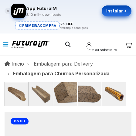
App FuturaIM
Instalar
10 mil+ downloads
5% OFF
PRIMEIRACOMPRA
*verifique condições
Entre
ou cadastre-se
Início
Início
Embalagem para Delivery
Embalagem para Churros Personalizada
15% OFF