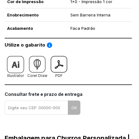
Cor de Impressão
1x0 - Impressão 1 cor
Enobrecimento
Sem Barreira Interna
Acabamento
Faca Padrão
Saiba como utilizar os nossos gabaritos
Utilize o gabarito
Illustrator
Corel Draw
PDF
Consultar frete e prazo de entrega
OK
Embalagem para Churros Personalizada |