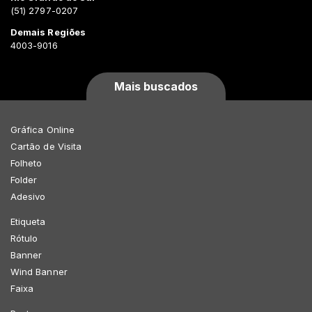
(51) 2797-0207
Demais Regiões
4003-9016
Mais buscados
Gráfica Online
Cartão de Visita
Folheto
Folder
Adesivo
Etiqueta
Rótulo
Banner
Wind Banner
Faixa