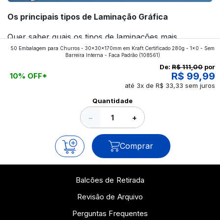
Os principais tipos de Laminação Gráfica
Quer saber quais os tipos de laminações mais
50 Embalagem para Churros - 30x30x170mm em Kraft Certificado 280g - 1x0 - Sem
aplicados nos impressos da gráfica FuturaIM? Então,
Barreira Interna - Faca Padrão
(108561)
continue a leitura que vamos revelar para você!
De:
R$ 111,00
por
R$ 99,99
10% OFF*
até 3x de R$ 33,33 sem juros
Ver todos os posts
Quantidade
−
+
Comprar
Balcões de Retirada
Revisão de Arquivo
Perguntas Frequentes