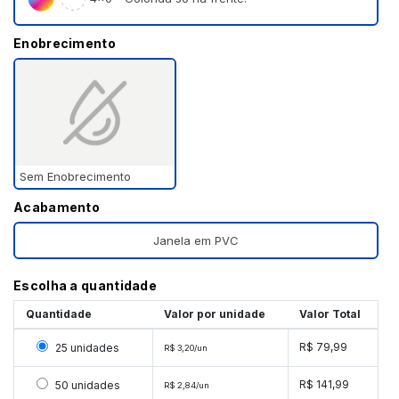
Enobrecimento
Sem Enobrecimento
Acabamento
Janela em PVC
Escolha a quantidade
Quantidade
Valor por unidade
Valor Total
Selecionar 25 unidades
R$ 79,99
25 unidades
R$ 3,20/un
Selecionar 50 unidades
R$ 141,99
50 unidades
R$ 2,84/un