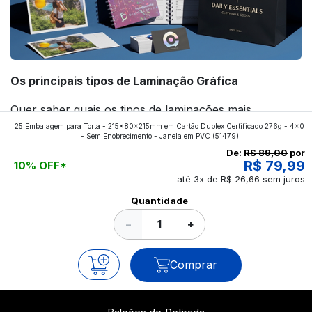
Os principais tipos de Laminação Gráfica
Quer saber quais os tipos de laminações mais
25 Embalagem para Torta - 215x80x215mm em Cartão Duplex Certificado 276g - 4x0
aplicados nos impressos da gráfica FuturaIM? Então,
- Sem Enobrecimento - Janela em PVC
(51479)
continue a leitura que vamos revelar para você!
De:
R$ 89,00
por
R$ 79,99
10% OFF*
até 3x de R$ 26,66 sem juros
Ver todos os posts
Quantidade
−
+
Comprar