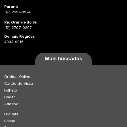
Paraná
(41) 2391-0974
Rio Grande do Sul
(51) 2797-0207
Demais Regiões
4003-9016
Mais buscados
Gráfica Online
Cartão de Visita
Folheto
Folder
Adesivo
Etiqueta
Rótulo