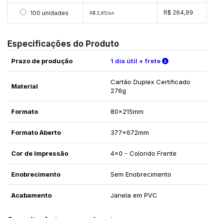
Selecionar 100 unidades
R$ 264,99
100 unidades
R$ 2,65/un
Especificações do Produto
Verifique as c
Prazo de produção
1 dia útil + frete
Cartão Duplex Certificado
Material
276g
Formato
80x215mm
Formato Aberto
377x672mm
Cor de Impressão
4x0 - Colorido Frente
Enobrecimento
Sem Enobrecimento
Acabamento
Janela em PVC