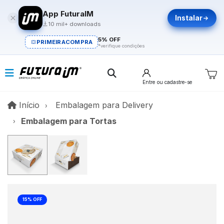
App FuturaIM
Instalar
10 mil+ downloads
5% OFF
PRIMEIRACOMPRA
*verifique condições
Entre
ou cadastre-se
Início
Início
Embalagem para Delivery
Embalagem para Tortas
15% OFF