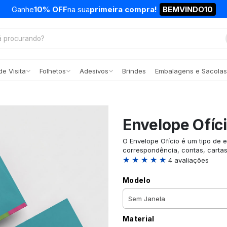
Ganhe
10% OFF
na sua
primeira compra!
BEMVINDO10
e Visita
Folhetos
Adesivos
Brindes
Embalagens e Sacolas
Envelope Ofíc
O Envelope Ofício é um tipo de 
correspondência, contas, carta
★ ★ ★ ★ ★
4 avaliações
Modelo
Material