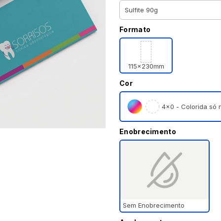
Formato
115x230mm
Cor
4×0 - Colorida só n
Enobrecimento
Sem Enobrecimento