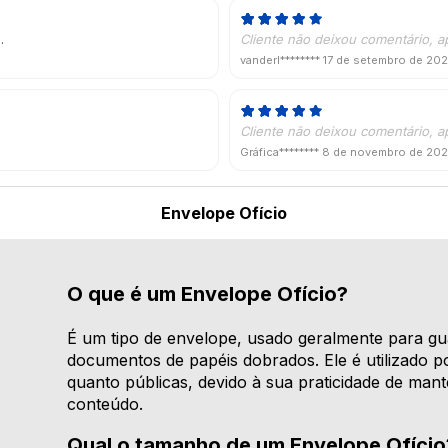
.
Cliente não deixou comentário, a
vanderl********
17 de setembro de 20
Cliente não deixou comentário, a
Gráfica********
8 de novembro de 20
Envelope Ofício
O que é um Envelope Ofício?
É um tipo de envelope, usado geralmente para gu
documentos de papéis dobrados. Ele é utilizado por
quanto públicas, devido à sua praticidade de ma
conteúdo.
Qual o tamanho de um Envelope Ofício