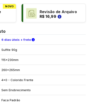
NOVO
e
Revisão de Arquivo
R$ 16,99
uto
Verifique as condições de entrega
6 dias úteis + frete
Sulfite 90g
115x230mm
260x265mm
4x0 - Colorido Frente
Sem Enobrecimento
Faca Padrão