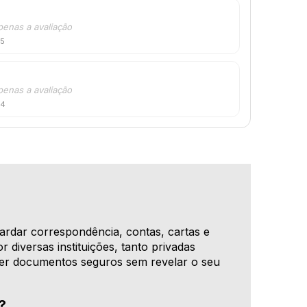
penas a avaliação
25
penas a avaliação
24
ardar correspondência, contas, cartas e
 diversas instituições, tanto privadas
nter documentos seguros sem revelar o seu
?