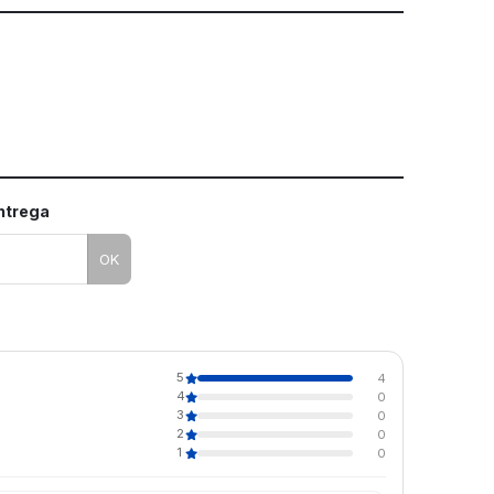
mo utilizar os nossos gabaritos
entrega
OK
5
4
4
0
3
0
2
0
1
0