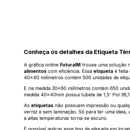
Conheça os detalhes da Etiqueta Tér
A gráfica online
FuturaIM
trouxe uma solução r
alimentos
com eficiência. Essa
etiqueta
é feit
40x40 milímetros contém 500 unidades de etiqu
E na medida 30x60 milímetros contém 650 uni
medida 40x40mm possui tubete de 1,5' Pol 38,
As
etiquetas
não possuem impressão ou qualque
verniz e sem laminação. Só para ter uma ideia,
a altas temperaturas torna-se escuro.
É possível aplicar esse tipo de etiqueta em loca