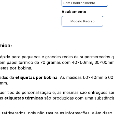
Sem Enobrecimento
Acabamento
Modelo Padrão
mica:
ápida para pequenas e grandes redes de supermercados 
a em papel térmico de 70 gramas com 40x60mm, 30x60mm
etas por bobina.
dades de
etiquetas por bobina
. As medidas 60x40mm e 60
1mm.
r tipo de personalização e, as mesmas são entregues se
 as
etiquetas térmicas
são produzidas com uma substância 
is refrigerados, pois não rasura as informações, além disso