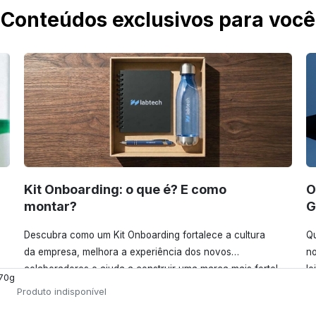
Conteúdos exclusivos para você
Kit Onboarding: o que é? E como
O
montar?
G
Descubra como um Kit Onboarding fortalece a cultura
Qu
da empresa, melhora a experiência dos novos
no
colaboradores e ajuda a construir uma marca mais forte!
le
 70g
Confira!
Produto indisponível