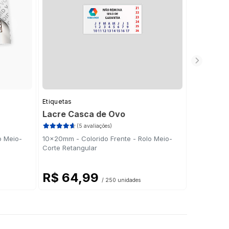
Etiquetas
Etiqueta
Lacre Casca de Ovo
(5 avaliações)
34x23mm - 
Tubo de p
o Meio-
10x20mm - Colorido Frente - Rolo Meio-
Corte Retangular
Produto ind
R$ 64,99
/ 250 unidades