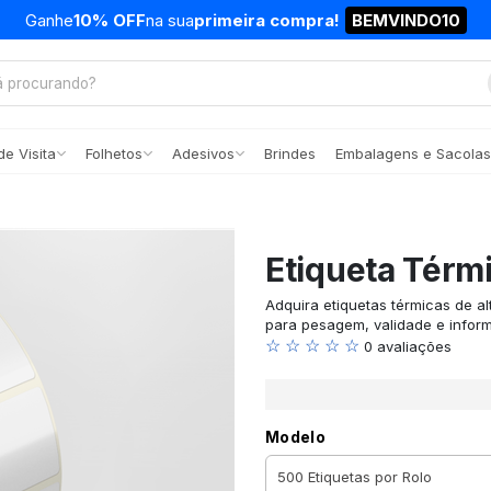
Ganhe
10% OFF
na sua
primeira compra!
BEMVINDO10
e Visita
Folhetos
Adesivos
Brindes
Embalagens e Sacolas
Etiqueta Térm
Adquira etiquetas térmicas de a
para pesagem, validade e inform
☆ ☆ ☆ ☆ ☆
0 avaliações
Modelo