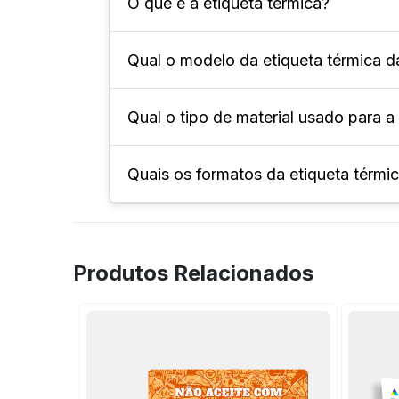
O que é a etiqueta térmica?
Qual o modelo da etiqueta térmica d
A etiqueta térmica é um adesivo prod
supermercados e logística.
Qual o tipo de material usado para a
Os principais modelos são etiquetas
balanças automáticas.
Quais os formatos da etiqueta térmi
A etiqueta térmica FuturaIM é feita
Disponível nos formatos 40x40mm,
aplicações comerciais variadas.
Produtos Relacionados