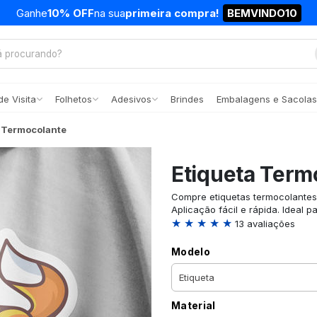
Ganhe
10% OFF
na sua
primeira compra!
BEMVINDO10
e Visita
Folhetos
Adesivos
Brindes
Embalagens e Sacolas
 Termocolante
Etiqueta Term
Compre etiquetas termocolantes 
Aplicação fácil e rápida. Ideal p
★ ★ ★ ★ ★
13 avaliações
Modelo
Material