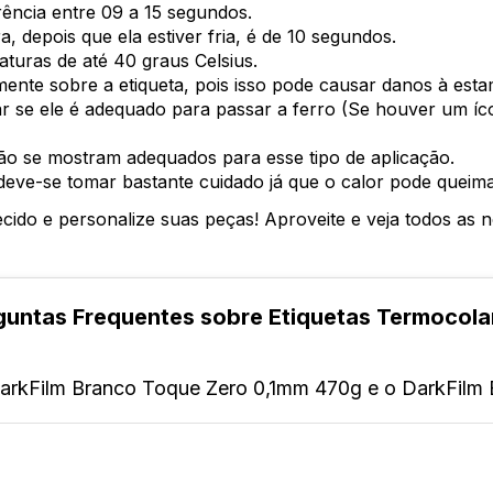
ência entre 09 a 15 segundos.
 depois que ela estiver fria, é de 10 segundos.
aturas de até 40 graus Celsius.
amente sobre a etiqueta, pois isso pode causar danos à est
nar se ele é adequado para passar a ferro (Se houver um í
não se mostram adequados para esse tipo de aplicação.
 deve-se tomar bastante cuidado já que o calor pode queim
cido e personalize suas peças! Aproveite e veja todos as 
guntas Frequentes sobre Etiquetas Termocola
s DarkFilm Branco Toque Zero 0,1mm 470g e o DarkFil
tro está apenas na espessura do mesmo.