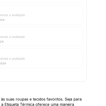
penas a avaliação
024
penas a avaliação
024
penas a avaliação
 2024
às suas roupas e tecidos favoritos. Seja para
, a Etiqueta Térmica oferece uma maneira