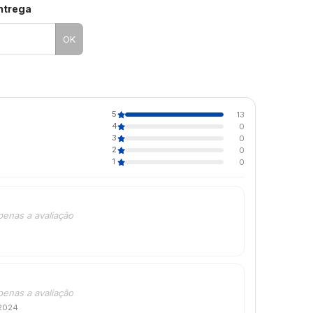
entrega
OK
5
13
4
0
3
0
2
0
1
0
penas a avaliação
penas a avaliação
 2024