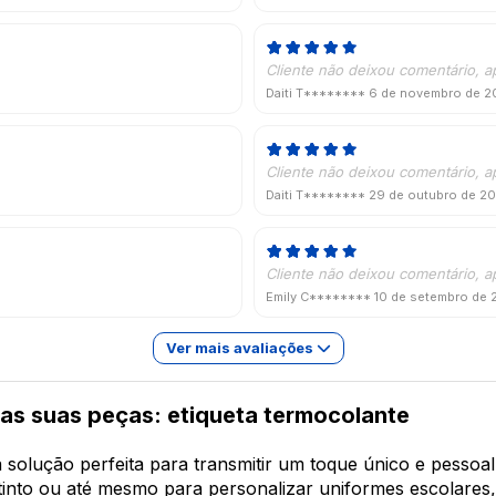
Cliente não deixou comentário, a
Daiti T********
6 de novembro de 2
Cliente não deixou comentário, a
Daiti T********
29 de outubro de 2
Cliente não deixou comentário, a
Emily C********
10 de setembro de
Ver mais avaliações
as suas peças: etiqueta termocolante
solução perfeita para transmitir um toque único e pessoal 
tinto ou até mesmo para personalizar uniformes escolares