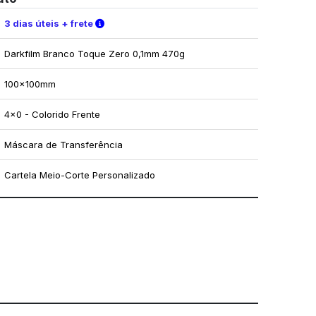
Verifique as condições de entrega
3 dias úteis + frete
Darkfilm Branco Toque Zero 0,1mm 470g
100x100mm
4x0 - Colorido Frente
Máscara de Transferência
Cartela Meio-Corte Personalizado
mo utilizar os nossos gabaritos