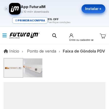
App FuturaIM
Instalar
10 mil+ downloads
5% OFF
PRIMEIRACOMPRA
*verifique condições
Entre
ou cadastre-se
Início
Início
Ponto de venda
Faixa de Gôndola PDV