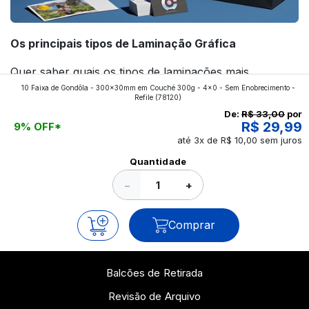
Os principais tipos de Laminação Gráfica
Quer saber quais os tipos de laminações mais
10 Faixa de Gondôla - 300x30mm em Couché 300g - 4x0 - Sem Enobrecimento -
aplicados nos impressos da gráfica FuturaIM? Então,
Refile
(78120)
continue a leitura que vamos revelar para você!
De:
R$ 33,00
por
R$ 29,99
9% OFF*
até 3x de R$ 10,00 sem juros
Ver todos os posts
Quantidade
−
+
Comprar
Balcões de Retirada
Revisão de Arquivo