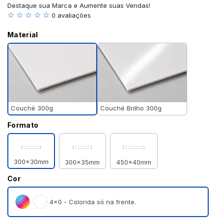
Destaque sua Marca e Aumente suas Vendas!
☆ ☆ ☆ ☆ ☆
0 avaliações
Material
Couché 300g
Couché Brilho 300g
Formato
300x30mm
300x35mm
450x40mm
Cor
4×0 - Colorida só na frente.