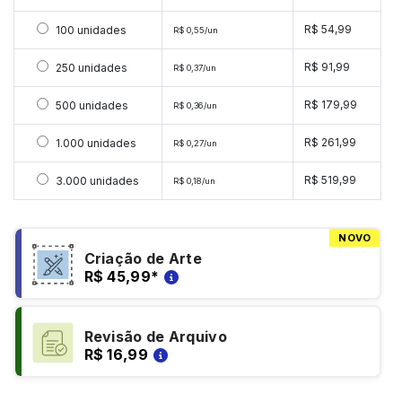
Selecionar 100 unidades
R$ 54,99
100 unidades
R$ 0,55/un
Selecionar 250 unidades
R$ 91,99
250 unidades
R$ 0,37/un
Selecionar 500 unidades
R$ 179,99
500 unidades
R$ 0,36/un
Selecionar 1000 unidades
R$ 261,99
1.000 unidades
R$ 0,27/un
Selecionar 3000 unidades
R$ 519,99
3.000 unidades
R$ 0,18/un
NOVO
Criação de Arte
R$ 45,99
*
Revisão de Arquivo
R$ 16,99