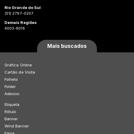
Rio Grande do Sul
(51) 2797-0207
Demais Regiões
4003-9016
Mais buscados
Gráfica Online
Cartão de Visita
Folheto
Folder
Adesivo
Etiqueta
Rótulo
Banner
Wind Banner
Faixa