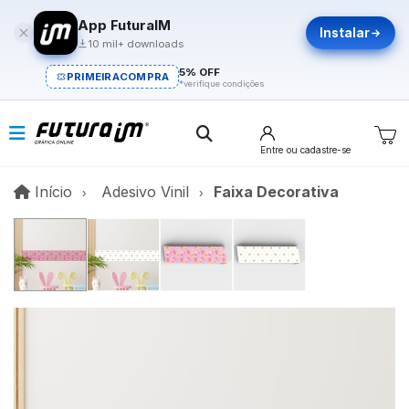
App FuturaIM
Instalar
10 mil+ downloads
5% OFF
PRIMEIRACOMPRA
*verifique condições
Entre
ou cadastre-se
Início
Início
Adesivo Vinil
Faixa Decorativa