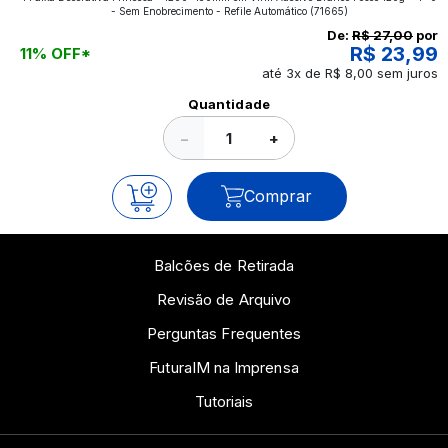
aplicados nos impressos da gráfica FuturaIM? Então,
- Sem Enobrecimento - Refile Automático
(71665)
continue a leitura que vamos revelar para você!
De:
R$ 27,00
por
R$ 23,99
11% OFF*
até 3x de R$ 8,00 sem juros
Ver todos os posts
Quantidade
−
+
Comprar
Balcões de Retirada
Revisão de Arquivo
Perguntas Frequentes
FuturaIM na Imprensa
Tutoriais