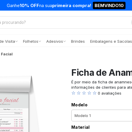
Ganhe
10% OFF
na sua
primeira compra!
BEMVINDO10
e Visita
Folhetos
Adesivos
Brindes
Embalagens e Sacolas
Facial
Ficha de Anam
É por meio da ficha de anamnese
informações de clientes para at
☆ ☆ ☆ ☆ ☆
0 avaliações
Modelo
Material