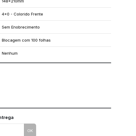
148x210mm
4x0 - Colorido Frente
Sem Enobrecimento
Blocagem com 100 folhas
Nenhum
mo utilizar os nossos gabaritos
entrega
OK