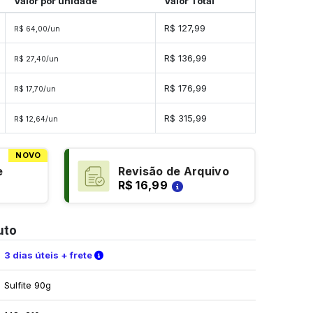
Valor por unidade
Valor Total
R$ 127,99
R$ 64,00/un
R$ 136,99
R$ 27,40/un
R$ 176,99
R$ 17,70/un
R$ 315,99
R$ 12,64/un
NOVO
e
Revisão de Arquivo
R$ 16,99
uto
Verifique as condições de entrega
3 dias úteis + frete
Sulfite 90g