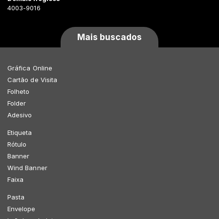
4003-9016
Mais buscados
Gráfica Online
Cartão de Visita
Folheto
Folder
Adesivo
Etiqueta
Rótulo
Banner
Wind Banner
Faixa
Pasta
Envelope