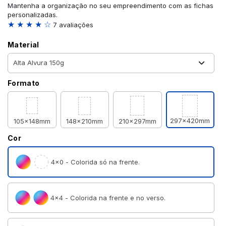
Mantenha a organização no seu empreendimento com as fichas
personalizadas.
★ ★ ★ ★ ☆
7 avaliações
Material
Formato
297x420mm
105x148mm
148x210mm
210x297mm
Cor
4×0 - Colorida só na frente.
4×4 - Colorida na frente e no verso.