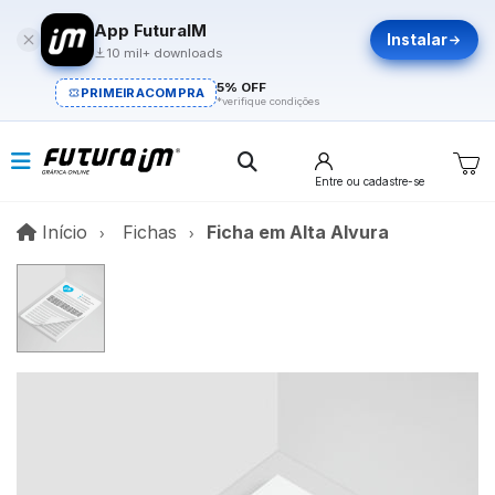
App FuturaIM
Instalar
10 mil+ downloads
5% OFF
PRIMEIRACOMPRA
*verifique condições
Entre
ou cadastre-se
Início
Início
Fichas
Ficha em Alta Alvura