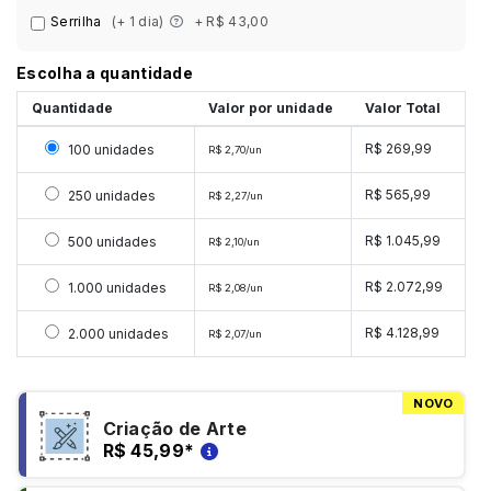
Serrilha
(+ 1 dia)
+ R$ 43,00
Escolha a quantidade
Quantidade
Valor por unidade
Valor Total
Selecionar 100 unidades
R$ 269,99
100 unidades
R$ 2,70/un
Selecionar 250 unidades
R$ 565,99
250 unidades
R$ 2,27/un
Selecionar 500 unidades
R$ 1.045,99
500 unidades
R$ 2,10/un
Selecionar 1000 unidades
R$ 2.072,99
1.000 unidades
R$ 2,08/un
Selecionar 2000 unidades
R$ 4.128,99
2.000 unidades
R$ 2,07/un
NOVO
Criação de Arte
R$ 45,99
*