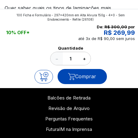
Quer saber quais os tipos de laminações mais
100 Ficha e Formulário - 297x420mm em Alta Alvura 150g - 4x0 - Sem
aplicados nos impressos da gráfica FuturaIM? Então,
Enobrecimento - Refile
(26108)
continue a leitura que vamos revelar para você!
De:
R$ 300,00
por
R$ 269,99
10% OFF*
até 3x de R$ 90,00 sem juros
Ver todos os posts
Quantidade
−
+
Comprar
Balcões de Retirada
Revisão de Arquivo
Perguntas Frequentes
FuturaIM na Imprensa