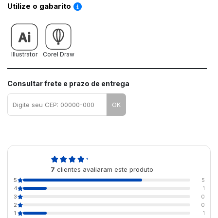
Saiba como utilizar os nossos gabaritos
Utilize o gabarito
Illustrator
Corel Draw
Consultar frete e prazo de entrega
OK
4,3
7
clientes avaliaram este produto
de 5
5
5
4
1
3
0
2
0
1
1