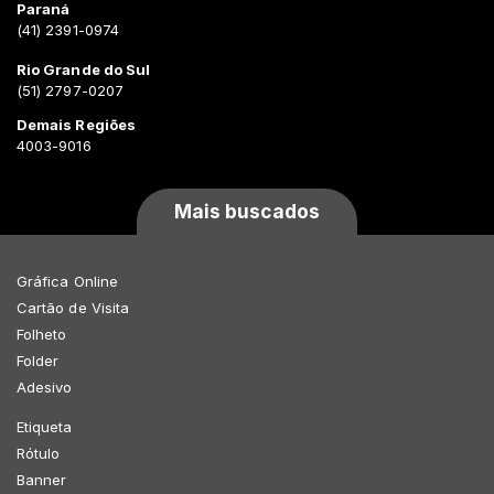
Paraná
(41) 2391-0974
Rio Grande do Sul
(51) 2797-0207
Demais Regiões
4003-9016
Mais buscados
Gráfica Online
Cartão de Visita
Folheto
Folder
Adesivo
Etiqueta
Rótulo
Banner