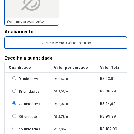
Sem Enobrecimento
Acabamento
Cartela Meio-Corte Padrão
Escolha a quantidade
Quantidade
Valor por unidade
Valor Total
Selecionar 9 unidades
R$ 23,99
9 unidades
R$ 2,67/un
Selecionar 18 unidades
R$ 36,99
18 unidades
R$ 2,06/un
Selecionar 27 unidades
R$ 54,99
27 unidades
R$ 2,04/un
Selecionar 36 unidades
R$ 99,99
36 unidades
R$ 2,78/un
Selecionar 45 unidades
R$ 182,99
45 unidades
R$ 4,07/un