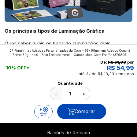
Os principais tipos de Laminação Gráfica
Quer saber quais os tipos de laminações mais
27 Figurinhas Adesivas Personalizadas da Copa - 65x90mm em Adesivo Couché
aplicados nos impressos da gráfica FuturaIM? Então,
Brilho 80g - 4x0 - Sem Enobrecimento - Cartela Meio-Corte Padrão
(376805)
continue a leitura que vamos revelar para você!
De:
R$ 61,00
por
R$ 54,99
10% OFF*
até 3x de R$ 18,33 sem juros
Ver todos os posts
Quantidade
−
+
Comprar
Balcões de Retirada