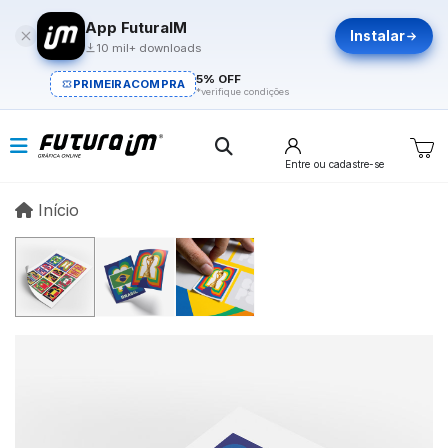
App FuturaIM
Instalar
10 mil+ downloads
5% OFF
PRIMEIRACOMPRA
*verifique condições
Entre
ou cadastre-se
Início
Início