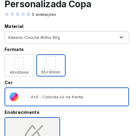
Personalizada Copa
☆ ☆ ☆ ☆ ☆
0 avaliações
Material
Formato
65x90mm
49x65mm
Cor
4×0 - Colorida só na frente.
Enobrecimento