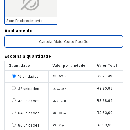
Sem Enobrecimento
Acabamento
Cartela Meio-Corte Padrão
Escolha a quantidade
Quantidade
Valor por unidade
Valor Total
Selecionar 16 unidades
R$ 23,99
16 unidades
R$ 1,50/un
Selecionar 32 unidades
R$ 30,99
32 unidades
R$ 0,97/un
Selecionar 48 unidades
R$ 38,99
48 unidades
R$ 0,82/un
Selecionar 64 unidades
R$ 63,99
64 unidades
R$ 1,00/un
Selecionar 80 unidades
R$ 99,99
80 unidades
R$ 1,25/un