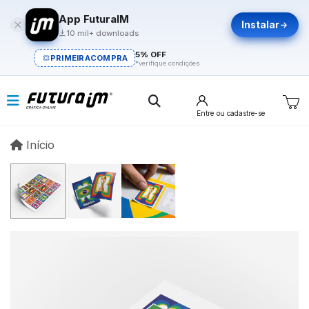
App FuturaIM
Instalar
10 mil+ downloads
5% OFF
PRIMEIRACOMPRA
*verifique condições
Entre
ou cadastre-se
Início
Início