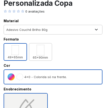
Personalizada Copa
☆ ☆ ☆ ☆ ☆
0 avaliações
Material
Formato
49x65mm
65x90mm
Cor
4×0 - Colorida só na frente.
Enobrecimento