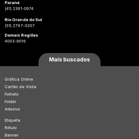
Paraná
(41) 2391-0974
Rio Grande do Sul
(51) 2797-0207
Demais Regiões
4003-9016
Mais buscados
Gráfica Online
Cartão de Visita
Folheto
Folder
Adesivo
Etiqueta
Rótulo
Banner