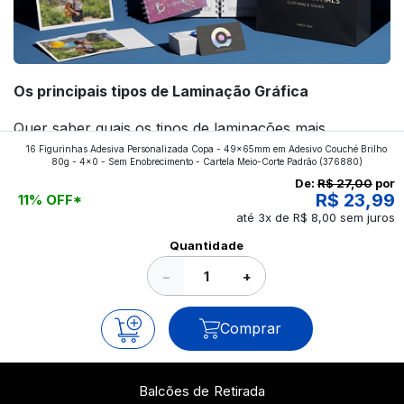
Os principais tipos de Laminação Gráfica
Quer saber quais os tipos de laminações mais
16 Figurinhas Adesiva Personalizada Copa - 49x65mm em Adesivo Couché Brilho
aplicados nos impressos da gráfica FuturaIM? Então,
80g - 4x0 - Sem Enobrecimento - Cartela Meio-Corte Padrão
(376880)
continue a leitura que vamos revelar para você!
De:
R$ 27,00
por
R$ 23,99
11% OFF*
até 3x de R$ 8,00 sem juros
Ver todos os posts
Quantidade
−
+
Comprar
Balcões de Retirada