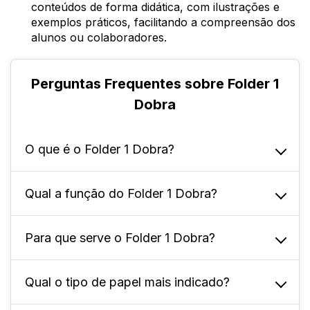
conteúdos de forma didática, com ilustrações e
exemplos práticos, facilitando a compreensão dos
alunos ou colaboradores.
Perguntas Frequentes sobre Folder 1
Dobra
O que é o Folder 1 Dobra?
Qual a função do Folder 1 Dobra?
É um material gráfico muito utilizado para
divulgação de informações, produtos ou
serviços. Ele consiste em uma folha de papel
Para que serve o Folder 1 Dobra?
Tem como principal função transmitir
ou papelão dobrada ao meio, formando
informações de maneira clara e objetiva. Ele
quatro faces disponíveis para impressão.
é utilizado principalmente em campanhas de
Qual o tipo de papel mais indicado?
Para atrair a atenção do público, despertar o
marketing, feiras, eventos e visitas
interesse sobre um produto, serviço ou