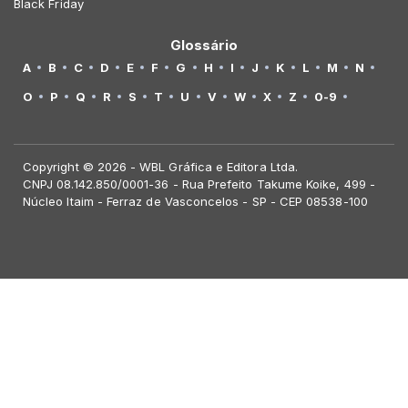
Black Friday
Glossário
A
B
C
D
E
F
G
H
I
J
K
L
M
N
O
P
Q
R
S
T
U
V
W
X
Z
0-9
Copyright © 2026 - WBL Gráfica e Editora Ltda.
CNPJ 08.142.850/0001-36 - Rua Prefeito Takume Koike, 499 -
Núcleo Itaim - Ferraz de Vasconcelos - SP - CEP 08538-100