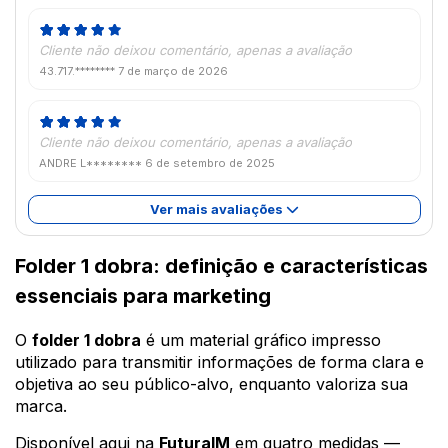
Cliente não deixou comentário, apenas a avaliação
43.717.********
7 de março de 2026
Cliente não deixou comentário, apenas a avaliação
ANDRE L********
6 de setembro de 2025
Ver mais avaliações
Folder 1 dobra: definição e características
essenciais para marketing
O
folder 1 dobra
é um material gráfico impresso
utilizado para transmitir informações de forma clara e
objetiva ao seu público-alvo, enquanto valoriza sua
marca.
Disponível aqui na
FuturaIM
em quatro medidas —