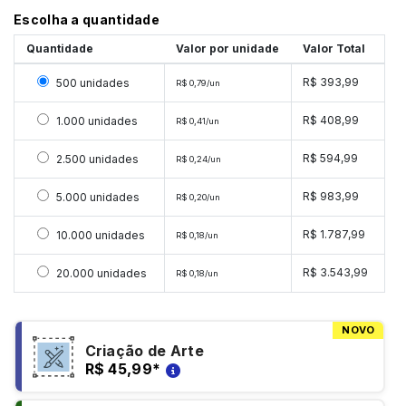
Escolha a quantidade
Quantidade
Valor por unidade
Valor Total
Selecionar 500 unidades
R$ 393,99
500 unidades
R$ 0,79/un
Selecionar 1000 unidades
R$ 408,99
1.000 unidades
R$ 0,41/un
Selecionar 2500 unidades
R$ 594,99
2.500 unidades
R$ 0,24/un
Selecionar 5000 unidades
R$ 983,99
5.000 unidades
R$ 0,20/un
Selecionar 10000 unidades
R$ 1.787,99
10.000 unidades
R$ 0,18/un
Selecionar 20000 unidades
R$ 3.543,99
20.000 unidades
R$ 0,18/un
NOVO
Criação de Arte
R$ 45,99
*