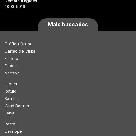
Demais Regiões
4003-9016
Mais buscados
Gráfica Online
Cartão de Visita
Folheto
Folder
Adesivo
Etiqueta
Rótulo
Banner
Wind Banner
Faixa
Pasta
Envelope