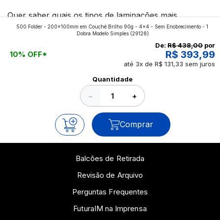
Quer saber quais os tipos de laminações mais
500 Folder - 200x100mm em Couché Brilho 90g - 4x4 - Sem Enobrecimento - 1
aplicados nos impressos da gráfica FuturaIM? Então,
Dobra Modelo Simples
(29128)
continue a leitura que vamos revelar para você!
De:
R$ 438,00
por
R$ 393,99
10% OFF*
até 3x de R$ 131,33 sem juros
Ver todos os posts
Quantidade
−
+
Comprar
Balcões de Retirada
Revisão de Arquivo
Perguntas Frequentes
FuturaIM na Imprensa