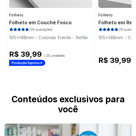
Folheto
Folheto
Folheto em Couché Fosco
Folheto em Rec
(36 avaliações)
(16 avaliaç
105x148mm - Colorido Frente - Refile
105x148mm - Color
R$ 39,99
/ 25 unidades
R$ 39,99
/
Produção Express
Conteúdos exclusivos para
você