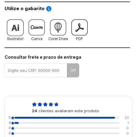
Saiba como utilizar os nossos gabaritos
Utilize o gabarito
Illustrator
Canva
Corel Draw
PDF
Consultar frete e prazo de entrega
OK
5,0
24
clientes avaliaram este produto
de 5
5
23
4
1
3
0
2
0