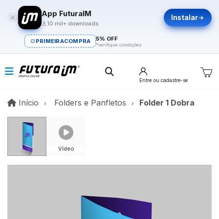
App FuturaIM
Instalar
10 mil+ downloads
5% OFF
PRIMEIRACOMPRA
*verifique condições
Entre
ou cadastre-se
Início
Início
Folders e Panfletos
Folder 1 Dobra
Vídeo