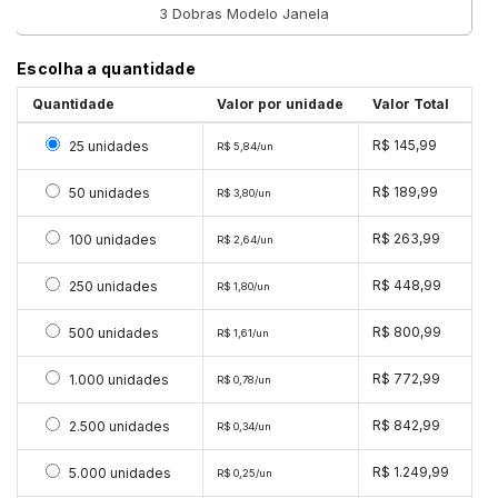
3 Dobras Modelo Janela
Escolha a quantidade
Quantidade
Valor por unidade
Valor Total
Selecionar 25 unidades
R$ 145,99
25 unidades
R$ 5,84/un
Selecionar 50 unidades
R$ 189,99
50 unidades
R$ 3,80/un
Selecionar 100 unidades
R$ 263,99
100 unidades
R$ 2,64/un
Selecionar 250 unidades
R$ 448,99
250 unidades
R$ 1,80/un
Selecionar 500 unidades
R$ 800,99
500 unidades
R$ 1,61/un
Selecionar 1000 unidades
R$ 772,99
1.000 unidades
R$ 0,78/un
Selecionar 2500 unidades
R$ 842,99
2.500 unidades
R$ 0,34/un
Selecionar 5000 unidades
R$ 1.249,99
5.000 unidades
R$ 0,25/un