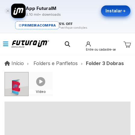
App FuturaIM
Instalar
10 mil+ downloads
5% OFF
PRIMEIRACOMPRA
*verifique condições
Entre
ou cadastre-se
Início
Início
Folders e Panfletos
Folder 3 Dobras
Vídeo