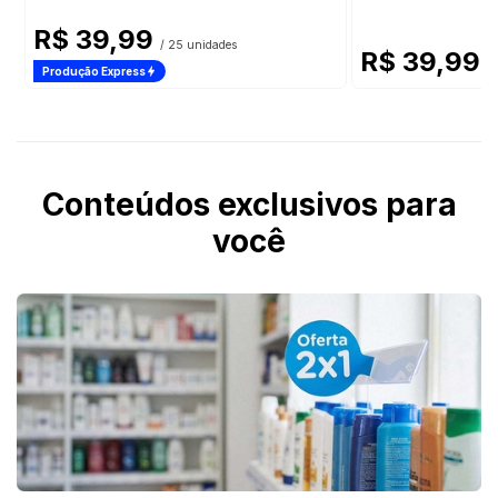
R$ 39,99
/ 25 unidades
R$ 39,99
/
Produção Express
Conteúdos exclusivos para
você