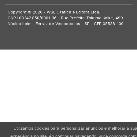
Copyright © 2026 - WBL Gráfica e Editora Ltda.
CNPJ 08.142.850/0001-36 - Rua Prefeito Takume Koike, 499 -
Núcleo Itaim - Ferraz de Vasconcelos - SP - CEP 08538-100
Utilizamos cookies para personalizar anúncios e melhorar a su
experiência no site. Ao continuar navegando, você concorda com