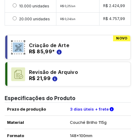
Selecionar 10000 unidades
R$ 2.424,99
10.000 unidades
R$ 0,25/un
Selecionar 20000 unidades
R$ 4.757,99
20.000 unidades
R$ 0,24/un
NOVO
Criação de Arte
R$ 85,99
*
Revisão de Arquivo
R$ 21,99
Especificações do Produto
Verifique a
Prazo de produção
3 dias úteis + frete
Material
Couché Brilho 115g
Formato
148x100mm