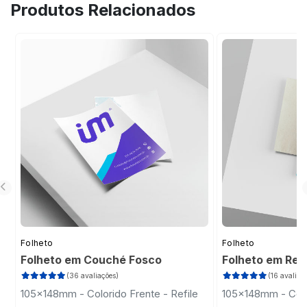
Produtos Relacionados
como material de apresentação de produtos
de forma clara e objetiva as principais
e serviços.
informações que você deseja transmitir.
Folheto
Folheto
Folheto em Couché Fosco
Folheto em Rec
(36 avaliações)
(16 avaliaç
105x148mm - Colorido Frente - Refile
105x148mm - Color