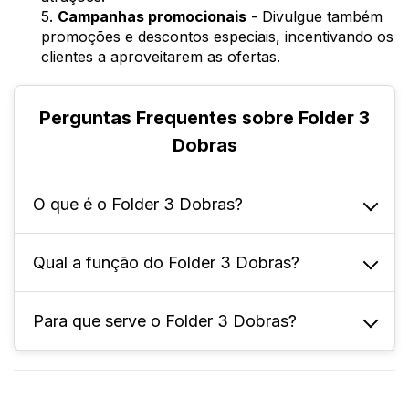
5.
Campanhas promocionais
- Divulgue também
promoções e descontos especiais, incentivando os
clientes a aproveitarem as ofertas.
Perguntas Frequentes sobre Folder 3
Dobras
O que é o Folder 3 Dobras?
Qual a função do Folder 3 Dobras?
É um material gráfico utilizado para divulgar
informações de forma compacta e atrativa.
Ele consiste em um papel dobrado em três
Para que serve o Folder 3 Dobras?
O objetivo principal é transmitir informações
partes, formando um formato que permite a
de forma clara e concisa. Ele é amplamente
inclusão de texto, imagens e outros
utilizado em campanhas de marketing, em
O Folder 3 Dobras tem a função de chamar a
elementos visuais.
eventos, feiras, exposições e até mesmo
atenção do seu público-alvo, apresentando