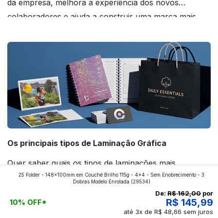
da empresa, melhora a experiência dos novos
colaboradores e ajuda a construir uma marca mais
forte! Confira!
Os principais tipos de Laminação Gráfica
Quer saber quais os tipos de laminações mais
25 Folder - 148x100mm em Couché Brilho 115g - 4x4 - Sem Enobrecimento - 3
aplicados nos impressos da gráfica FuturaIM? Então,
Dobras Modelo Enrolada
(29534)
continue a leitura que vamos revelar para você!
De:
R$ 162,00
por
R$ 145,99
10% OFF*
até 3x de R$ 48,66 sem juros