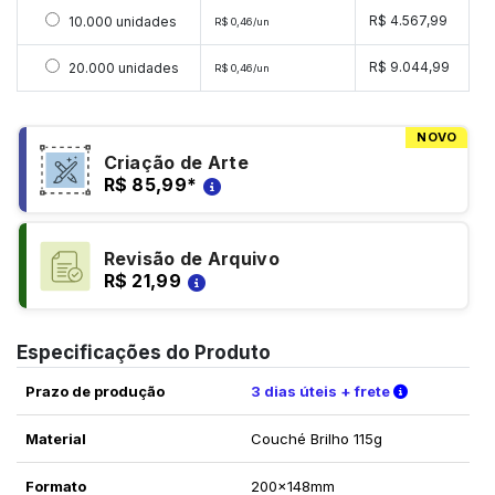
Selecionar 10000 unidades
R$ 4.567,99
10.000 unidades
R$ 0,46/un
Selecionar 20000 unidades
R$ 9.044,99
20.000 unidades
R$ 0,46/un
NOVO
Criação de Arte
R$ 85,99
*
Revisão de Arquivo
R$ 21,99
Especificações do Produto
Verifique a
Prazo de produção
3 dias úteis + frete
Material
Couché Brilho 115g
Formato
200x148mm