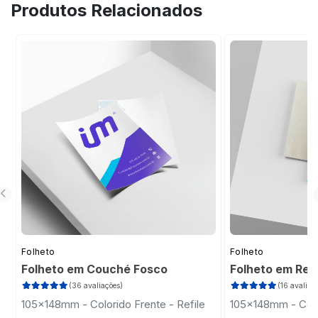
Produtos Relacionados
como material de apresentação de produtos
de forma clara e objetiva as principais
e serviços.
informações que você deseja transmitir.
Folheto
Folheto
Folheto em Couché Fosco
Folheto em Rec
(36 avaliações)
(16 avaliaç
105x148mm - Colorido Frente - Refile
105x148mm - Color