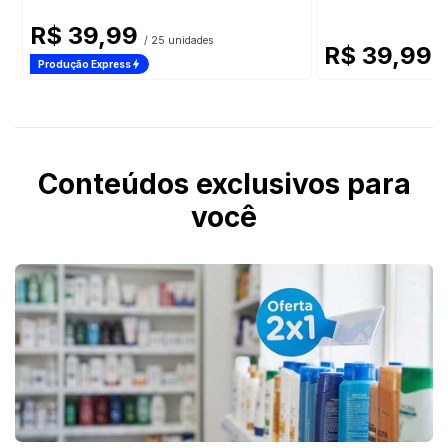
R$ 39,99
/ 25 unidades
R$ 39,99
/
Produção Express
Conteúdos exclusivos para
você