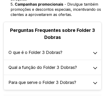
5.
Campanhas promocionais
- Divulgue também
promoções e descontos especiais, incentivando os
clientes a aproveitarem as ofertas.
Perguntas Frequentes sobre Folder 3
Dobras
O que é o Folder 3 Dobras?
Qual a função do Folder 3 Dobras?
É um material gráfico utilizado para divulgar
informações de forma compacta e atrativa.
Ele consiste em um papel dobrado em três
Para que serve o Folder 3 Dobras?
O objetivo principal é transmitir informações
partes, formando um formato que permite a
de forma clara e concisa. Ele é amplamente
inclusão de texto, imagens e outros
utilizado em campanhas de marketing, em
O Folder 3 Dobras tem a função de chamar a
elementos visuais.
eventos, feiras, exposições e até mesmo
atenção do seu público-alvo, apresentando