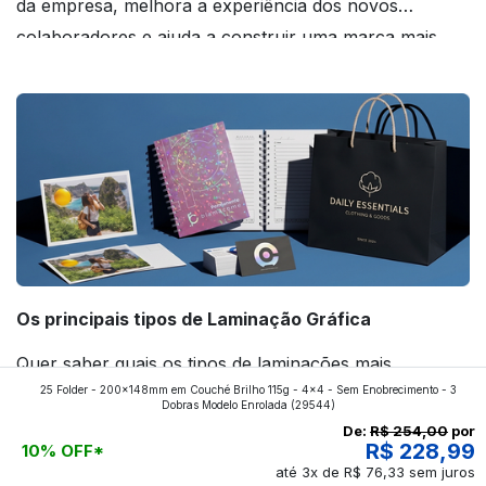
da empresa, melhora a experiência dos novos
colaboradores e ajuda a construir uma marca mais
forte! Confira!
Os principais tipos de Laminação Gráfica
Quer saber quais os tipos de laminações mais
25 Folder - 200x148mm em Couché Brilho 115g - 4x4 - Sem Enobrecimento - 3
aplicados nos impressos da gráfica FuturaIM? Então,
Dobras Modelo Enrolada
(29544)
continue a leitura que vamos revelar para você!
De:
R$ 254,00
por
R$ 228,99
10% OFF*
até 3x de R$ 76,33 sem juros