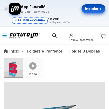
App FuturaIM
Instalar
10 mil+ downloads
5% OFF
PRIMEIRACOMPRA
*verifique condições
Entre
ou cadastre-se
Início
Início
Folders e Panfletos
Folder 3 Dobras
Vídeo