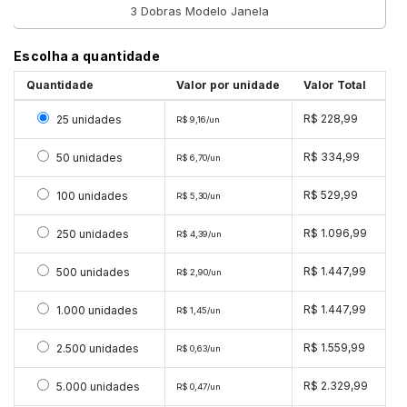
3 Dobras Modelo Janela
Escolha a quantidade
Quantidade
Valor por unidade
Valor Total
Selecionar 25 unidades
R$ 228,99
25 unidades
R$ 9,16/un
Selecionar 50 unidades
R$ 334,99
50 unidades
R$ 6,70/un
Selecionar 100 unidades
R$ 529,99
100 unidades
R$ 5,30/un
Selecionar 250 unidades
R$ 1.096,99
250 unidades
R$ 4,39/un
Selecionar 500 unidades
R$ 1.447,99
500 unidades
R$ 2,90/un
Selecionar 1000 unidades
R$ 1.447,99
1.000 unidades
R$ 1,45/un
Selecionar 2500 unidades
R$ 1.559,99
2.500 unidades
R$ 0,63/un
Selecionar 5000 unidades
R$ 2.329,99
5.000 unidades
R$ 0,47/un