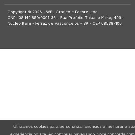
Copyright © 2026 - WBL Gráfica e Editora Ltda.
CNPJ 08.142.850/0001-36 - Rua Prefeito Takume Koike, 499 -
Núcleo Itaim - Ferraz de Vasconcelos - SP - CEP 08538-100
Utilizamos cookies para personalizar anúncios e melhorar a su
experiência no site. Ao continuar navegando, você concorda com