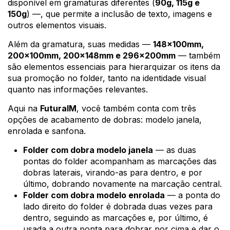
disponível em gramaturas diferentes (
90g, 115g e
150g
) —, que permite a inclusão de texto, imagens e
outros elementos visuais.
Além da gramatura, suas medidas —
148x100mm,
200x100mm, 200x148mm e 296x200mm
— também
são elementos essenciais para hierarquizar os itens da
sua promoção no folder, tanto na identidade visual
quanto nas informações relevantes.
Aqui na
FuturaIM
, você também conta com três
opções de acabamento de dobras: modelo janela,
enrolada e sanfona.
Folder com dobra modelo janela
— as duas
pontas do folder acompanham as marcações das
dobras laterais, virando-as para dentro, e por
último, dobrando novamente na marcação central.
Folder com dobra modelo enrolada
— a ponta do
lado direito do folder é dobrada duas vezes para
dentro, seguindo as marcações e, por último, é
usada a outra ponta para dobrar por cima e dar o