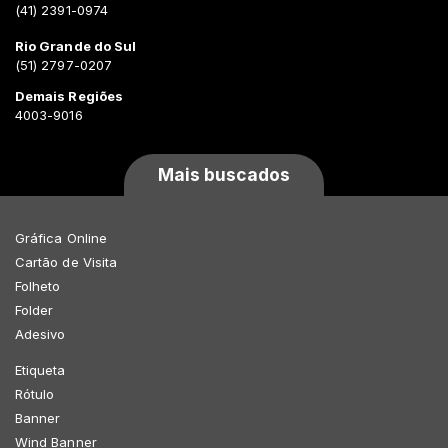
(41) 2391-0974
Rio Grande do Sul
(51) 2797-0207
Demais Regiões
4003-9016
Mais buscados
Gráfica Online
Cartão de Visita
Folheto
Folder
Adesivo
Etiqueta
Rótulo
Banner
Wind Banner