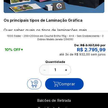
Os principais tipos de Laminação Gráfica
Quer saber quais os tipos de laminações mais
1000 Folder - 296x200mm em Couché Brilho 115g - 4x4 - Sem Enobrecimento - 3
aplicados nos impressos da gráfica FuturaIM? Então,
Dobras Modelo Janela
(29639)
continue a leitura que vamos revelar para você!
De:
R$ 3.107,00
por
R$ 2.795,99
10% OFF*
até 3x de R$ 932,00 sem juros
Ver todos os posts
Quantidade
−
+
Comprar
Balcões de Retirada