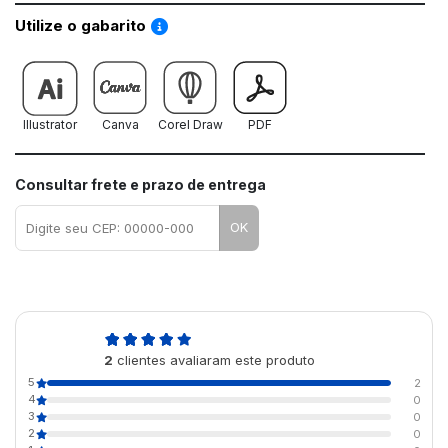
Saiba como utilizar os nossos gabaritos
Utilize o gabarito
Illustrator
Canva
Corel Draw
PDF
Consultar frete e prazo de entrega
OK
5,0
2
clientes avaliaram este produto
de 5
5
2
4
0
3
0
2
0