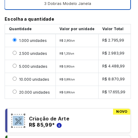
3 Dobras Modelo Janela
Escolha a quantidade
Quantidade
Valor por unidade
Valor Total
Selecionar 1000 unidades
R$ 2.795,99
1.000 unidades
R$ 2,80/un
Selecionar 2500 unidades
R$ 2.983,99
2.500 unidades
R$ 1,20/un
Selecionar 5000 unidades
R$ 4.488,99
5.000 unidades
R$ 0,90/un
Selecionar 10000 unidades
R$ 8.870,99
10.000 unidades
R$ 0,89/un
Selecionar 20000 unidades
R$ 17.655,99
20.000 unidades
R$ 0,89/un
NOVO
Criação de Arte
R$ 85,99
*