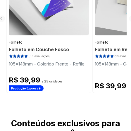
Folheto
Folheto
Folheto em Couché Fosco
Folheto em Rec
(36 avaliações)
(16 avaliaç
105x148mm - Colorido Frente - Refile
105x148mm - Color
R$ 39,99
/ 25 unidades
R$ 39,99
/
Produção Express
Conteúdos exclusivos para