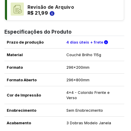
Revisão de Arquivo
R$ 21,99
Especificações do Produto
Verifique a
Prazo de produção
4 dias úteis + frete
Material
Couché Brilho 115g
Formato
296x200mm
Formato Aberto
296x800mm
4x4 - Colorido Frente e
Cor de Impressão
Verso
Enobrecimento
Sem Enobrecimento
Acabamento
3 Dobras Modelo Janela