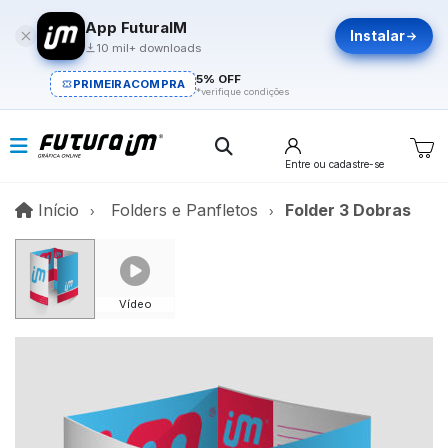
App FuturaIM
Instalar
10 mil+ downloads
5% OFF
PRIMEIRACOMPRA
*verifique condições
Entre
ou cadastre-se
Início
Início
Folders e Panfletos
Folder 3 Dobras
Vídeo