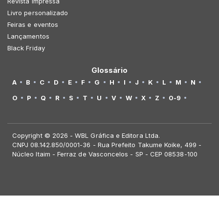
Revista Impressa
Livro personalizado
Feiras e eventos
Lançamentos
Black Friday
Glossário
A
B
C
D
E
F
G
H
I
J
K
L
M
N
O
P
Q
R
S
T
U
V
W
X
Z
0-9
Copyright © 2026 - WBL Gráfica e Editora Ltda.
CNPJ 08.142.850/0001-36 - Rua Prefeito Takume Koike, 499 -
Núcleo Itaim - Ferraz de Vasconcelos - SP - CEP 08538-100