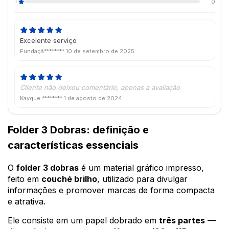
1
0
Excelente serviço
Fundaçã********
10 de setembro de 2025
Cliente não deixou comentário, apenas a avaliação
Kayque ********
1 de agosto de 2024
Folder 3 Dobras: definição e
características essenciais
O
folder 3 dobras
é um material gráfico impresso,
feito em
couché brilho
, utilizado para divulgar
informações e promover marcas de forma compacta
e atrativa.
Ele consiste em um papel dobrado em
três partes
—