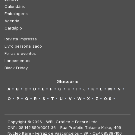
Calendário
Embalagens
Agenda
Cardápio
Revista Impressa
Livro personalizado
Feiras e eventos
Lançamentos
Black Friday
Glossário
A
B
C
D
E
F
G
H
I
J
K
L
M
N
O
P
Q
R
S
T
U
V
W
X
Z
0-9
Copyright © 2026 - WBL Gráfica e Editora Ltda.
CNPJ 08.142.850/0001-36 - Rua Prefeito Takume Koike, 499 -
Núcleo Itaim - Ferraz de Vasconcelos - SP - CEP 08538-100