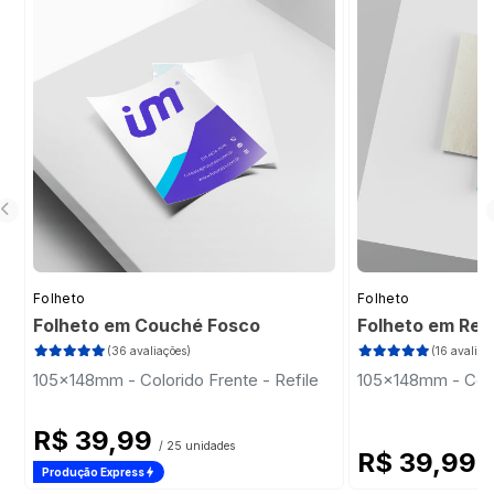
Folheto
Folheto
Folheto em Couché Fosco
Folheto em Rec
(36 avaliações)
(16 avaliaç
105x148mm - Colorido Frente - Refile
105x148mm - Color
R$ 39,99
/ 25 unidades
R$ 39,99
/
Produção Express