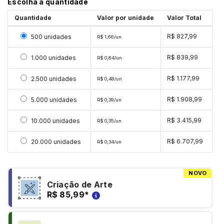
Escolha a quantidade
Quantidade
Valor por unidade
Valor Total
Selecionar 500 unidades
R$ 827,99
500 unidades
R$ 1,66/un
Selecionar 1000 unidades
R$ 839,99
1.000 unidades
R$ 0,84/un
Selecionar 2500 unidades
R$ 1.177,99
2.500 unidades
R$ 0,48/un
Selecionar 5000 unidades
R$ 1.908,99
5.000 unidades
R$ 0,39/un
Selecionar 10000 unidades
R$ 3.415,99
10.000 unidades
R$ 0,35/un
Selecionar 20000 unidades
R$ 6.707,99
20.000 unidades
R$ 0,34/un
NOVO
Criação de Arte
R$ 85,99
*