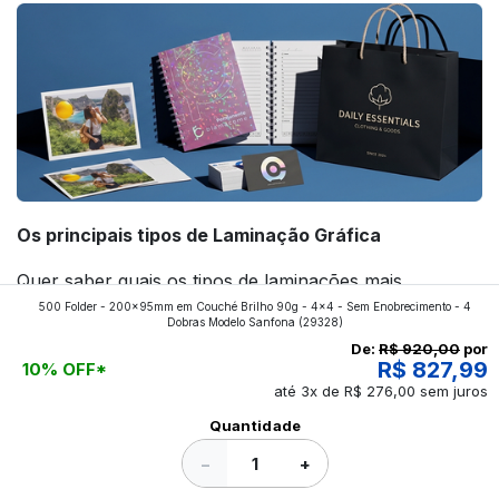
Os principais tipos de Laminação Gráfica
Quer saber quais os tipos de laminações mais
500 Folder - 200x95mm em Couché Brilho 90g - 4x4 - Sem Enobrecimento - 4
aplicados nos impressos da gráfica FuturaIM? Então,
Dobras Modelo Sanfona
(29328)
continue a leitura que vamos revelar para você!
De:
R$ 920,00
por
R$ 827,99
10% OFF*
até 3x de R$ 276,00 sem juros
Ver todos os posts
Quantidade
−
+