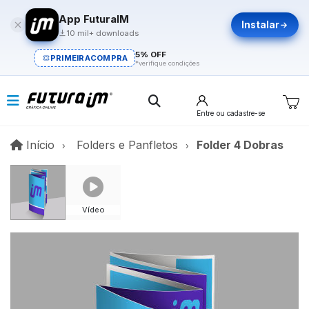
App FuturaIM
Instalar
10 mil+ downloads
5% OFF
PRIMEIRACOMPRA
*verifique condições
Entre
ou cadastre-se
Início
Início
Folders e Panfletos
Folder 4 Dobras
Vídeo