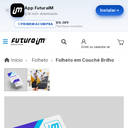
App FuturaIM
Instalar
10 mil+ downloads
5% OFF
PRIMEIRACOMPRA
*verifique condições
Entre
ou cadastre-se
Início
Início
Folheto
Folheto em Couché Brilho