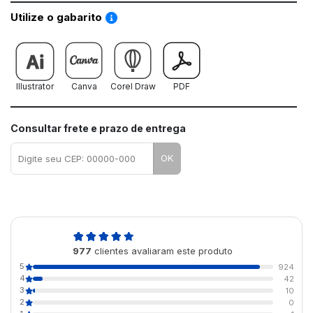
Saiba como utilizar os nossos gabaritos
Utilize o gabarito
Illustrator
Canva
Corel Draw
PDF
Consultar frete e prazo de entrega
OK
4,9
977
clientes avaliaram este produto
de 5
5
924
4
42
3
10
2
0