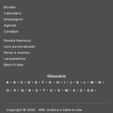
Brindes
Calendário
Embalagens
Agenda
Cardápio
Revista Impressa
Livro personalizado
Feiras e eventos
Lançamentos
Black Friday
Glossário
A
B
C
D
E
F
G
H
I
J
K
L
M
N
O
P
Q
R
S
T
U
V
W
X
Z
0-9
Copyright © 2026 - WBL Gráfica e Editora Ltda.