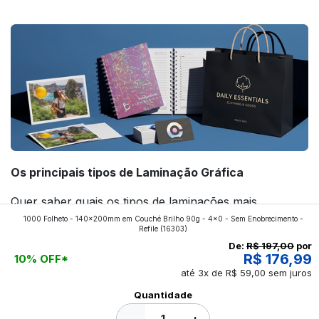
forte! Confira!
Os principais tipos de Laminação Gráfica
Quer saber quais os tipos de laminações mais
1000 Folheto - 140x200mm em Couché Brilho 90g - 4x0 - Sem Enobrecimento -
aplicados nos impressos da gráfica FuturaIM? Então,
Refile
(16303)
continue a leitura que vamos revelar para você!
De:
R$ 197,00
por
R$ 176,99
10% OFF*
até 3x de R$ 59,00 sem juros
Ver todos os posts
Quantidade
−
+