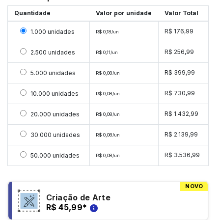
Quantidade
Valor por unidade
Valor Total
Selecionar 1000 unidades
R$ 176,99
1.000 unidades
R$ 0,18/un
Selecionar 2500 unidades
R$ 256,99
2.500 unidades
R$ 0,11/un
Selecionar 5000 unidades
R$ 399,99
5.000 unidades
R$ 0,08/un
Selecionar 10000 unidades
R$ 730,99
10.000 unidades
R$ 0,08/un
Selecionar 20000 unidades
R$ 1.432,99
20.000 unidades
R$ 0,08/un
Selecionar 30000 unidades
R$ 2.139,99
30.000 unidades
R$ 0,08/un
Selecionar 50000 unidades
R$ 3.536,99
50.000 unidades
R$ 0,08/un
NOVO
Criação de Arte
R$ 45,99
*