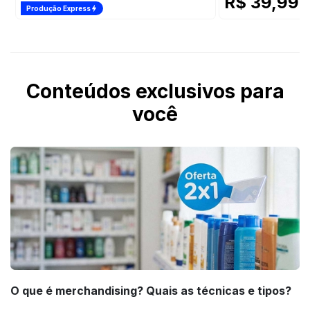
R$ 39,99
/
Produção Express
Conteúdos exclusivos para
você
O que é merchandising? Quais as técnicas e tipos?