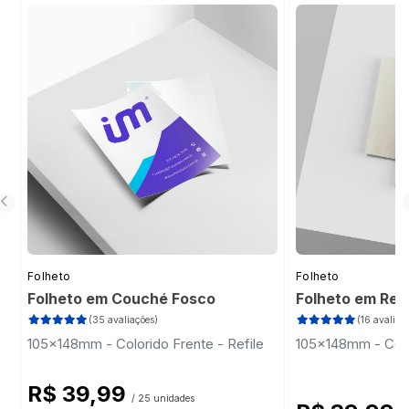
desbotar com o tempo se exposto
excessivamente à luz solar direta.
Folheto
Folheto
Folheto em Couché Fosco
Folheto em Rec
(35 avaliações)
(16 avaliaç
105x148mm - Colorido Frente - Refile
105x148mm - Color
R$ 39,99
/ 25 unidades