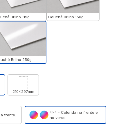
uché Brilho 115g
Couché Brilho 150g
uché Brilho 250g
m
210x297mm
4×4 - Colorida na frente e
a frente.
no verso.