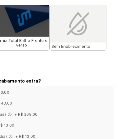
rniz Total Brilho Frente e
Verso
Sem Enobrecimento
acabamento extra?
43,00
 43,00
ias)
+ R$ 268,00
R$ 13,00
 dia)
+ R$ 13,00