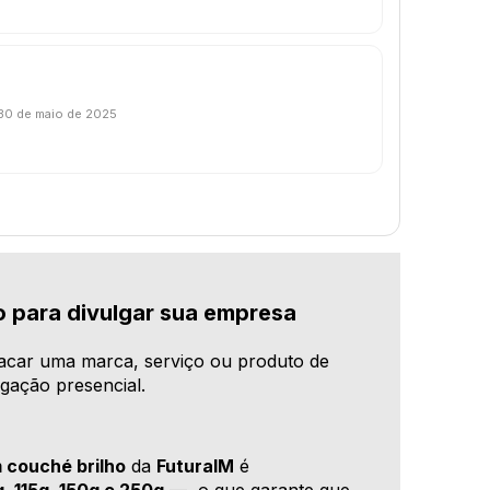
30 de maio de 2025
o para divulgar sua empresa
acar uma marca, serviço ou produto de
lgação presencial.
 couché brilho
da
FuturaIM
é