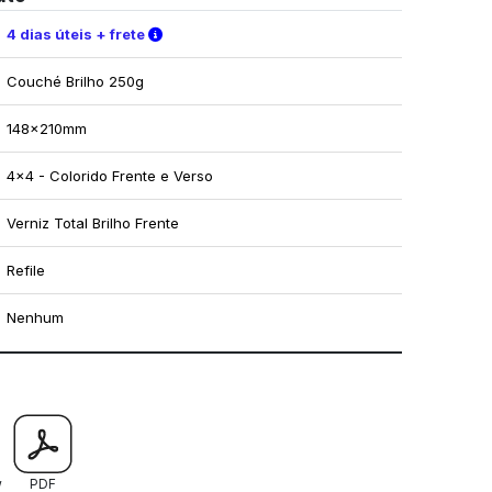
Verifique as condições de entrega
4 dias úteis + frete
Couché Brilho 250g
148x210mm
4x4 - Colorido Frente e Verso
Verniz Total Brilho Frente
Refile
Nenhum
mo utilizar os nossos gabaritos
w
PDF