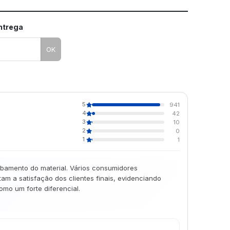
entrega
OK
5
941
4
42
3
10
2
0
1
1
abamento do material. Vários consumidores
m a satisfação dos clientes finais, evidenciando
mo um forte diferencial.