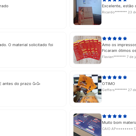
erado
Excelente, estão 
Ricardo********
23 d
do. O material solicitado foi
Amo os impressos
Ficaram ótimos os
Flavian********
7 de 
E antes do prazo 🥳🥳
OTIMO
Geffers********
27 d
Muito bom material
CAIO AP********
1