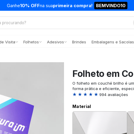
Ganhe
10% OFF
na sua
primeira compra!
BEMVINDO10
e Visita
Folhetos
Adesivos
Brindes
Embalagens e Sacolas
Folheto em Co
O folheto em couché brilho é u
forma prática e eficiente, espec
★ ★ ★ ★ ★
994 avaliações
Material