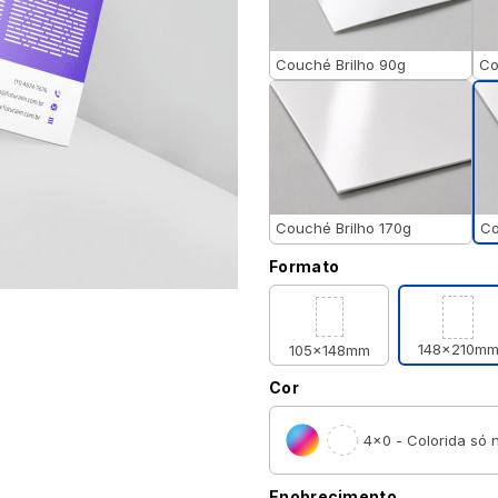
Couché Brilho 90g
Co
Co
Couché Brilho 170g
Formato
148x210m
105x148mm
Cor
4×0 - Colorida só n
Enobrecimento