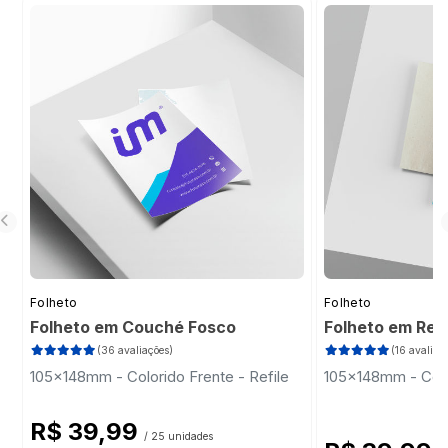
desbotar com o tempo se exposto
excessivamente à luz solar direta.
Folheto
Folheto
Folheto em Couché Fosco
Folheto em Rec
(36 avaliações)
(16 avaliaç
105x148mm - Colorido Frente - Refile
105x148mm - Color
R$ 39,99
/ 25 unidades