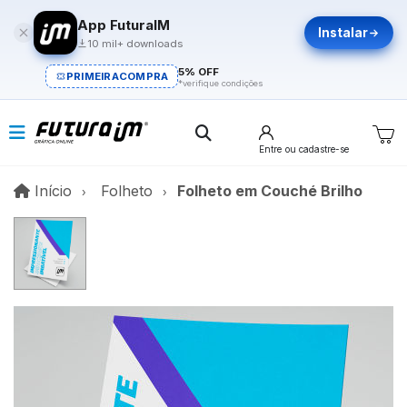
App FuturaIM
Instalar
10 mil+ downloads
5% OFF
PRIMEIRACOMPRA
*verifique condições
Entre
ou cadastre-se
Início
Início
Folheto
Folheto em Couché Brilho